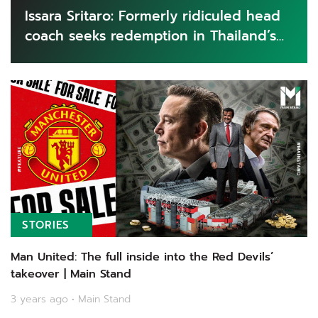
Issara Sritaro: Formerly ridiculed head
coach seeks redemption in Thailand’s
Olympic dream | Main Stand
STORIES
Man United: The full inside into the Red Devils’
takeover | Main Stand
3 years ago • Main Stand