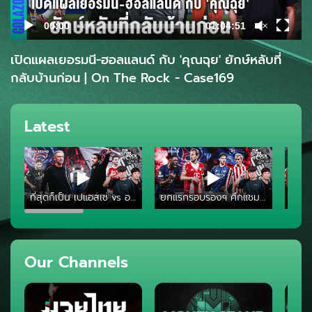
00:00
01:04:51
เปิดแผลเยอรมนี-ฮอลแลนด์ กับ 'คุณฉุย' ยักษ์หลับที่
กลับบ้านก่อน | On The Rock - Case169
Latest
ที่สุดก็เป็น เปแอสเช vs อาร์เซน่อล ศึกชิงจ้าวยุโรป 2026 | On The Rock - Case161
ยกแรกรอบรองฯ ศึกแชมเปี้ยนส์ ลีก ฟุตบอลที่ตื่นตาและแตกต่าง | On The Rock - Case160
Our Channels