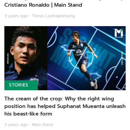
Cristiano Ronaldo | Main Stand
3 years ago • Thesis Laohajaratsang
STORIES
The cream of the crop: Why the right wing
position has helped Suphanat Mueanta unleash
his beast-like form
3 years ago • Main Stand