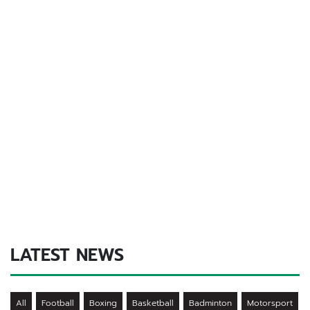
LATEST NEWS
All
Football
Boxing
Basketball
Badminton
Motorsport