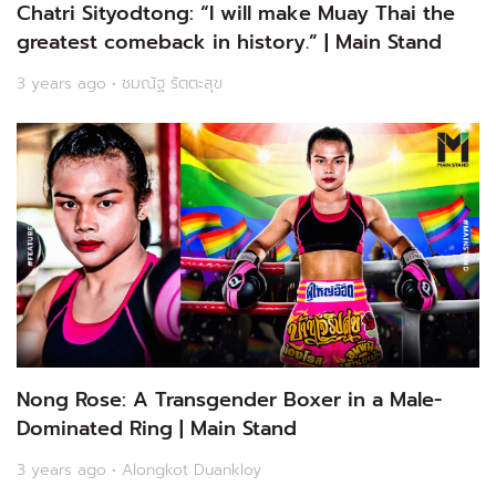
Chatri Sityodtong: “I will make Muay Thai the
greatest comeback in history.” | Main Stand
3 years ago • ชมณัฐ รัตตะสุข
Nong Rose: A Transgender Boxer in a Male-
Dominated Ring | Main Stand
3 years ago • Alongkot Duankloy