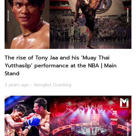
The rise of Tony Jaa and his ‘Muay Thai
Yutthasilp’ performance at the NBA | Main
Stand
3 years ago • Alongkot Duankloy