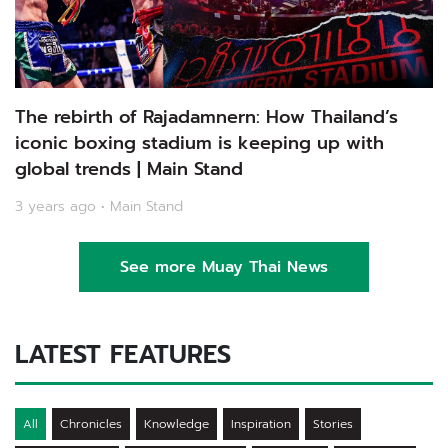
The rebirth of Rajadamnern: How Thailand’s
iconic boxing stadium is keeping up with
global trends | Main Stand
3 years ago • Main Stand
See more Muay Thai News
LATEST FEATURES
All
Chronicles
Knowledge
Inspiration
Stories