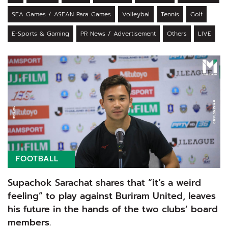
SEA Games / ASEAN Para Games
Volleybal
Tennis
Golf
E-Sports & Gaming
PR News / Advertisement
Others
LIVE
FOOTBALL
Supachok Sarachat shares that “it’s a weird
feeling” to play against Buriram United, leaves
his future in the hands of the two clubs’ board
members.