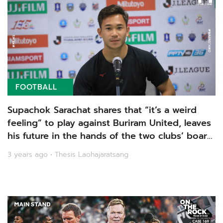
FOOTBALL
Supachok Sarachat shares that “it’s a weird
feeling” to play against Buriram United, leaves
his future in the hands of the two clubs’ board
members.
3 years ago • Thesis Laohajaratsang