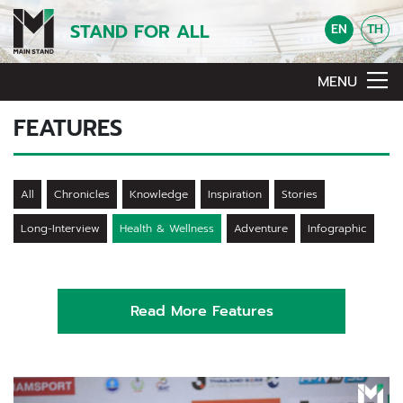
STAND FOR ALL
EN
TH
MENU
FEATURES
All
Chronicles
Knowledge
Inspiration
Stories
Long-Interview
Health & Wellness
Adventure
Infographic
Read More Features