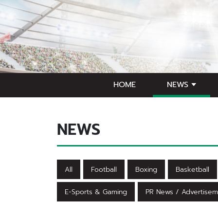
HOME
NEWS
NEWS
All
Football
Boxing
Basketball
E-Sports & Gaming
PR News / Advertisem