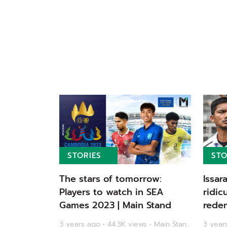
STORIES
STO
The stars of tomorrow:
Issar
Players to watch in SEA
ridic
Games 2023 | Main Stand
redem
Olymp
3 years ago • 44.3K views • Main Stand
3 years