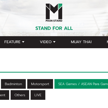
STAND FOR ALL
FEATURE
VIDEO
MUAY THAI
Badminton
Motorsport
SEA Games / ASEAN Para Gam
ent
Others
LIVE