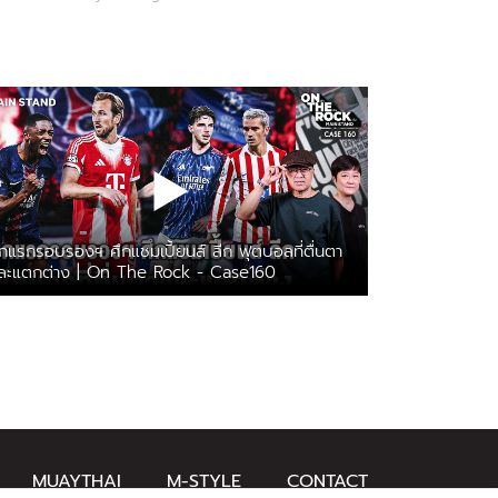
League exit? | Main Stand
กแรกรอบรองฯ ศึกแชมเปี้ยนส์ ลีก ฟุตบอลที่ตื่นตา
ละแตกต่าง | On The Rock - Case160
MUAYTHAI
M-STYLE
CONTACT