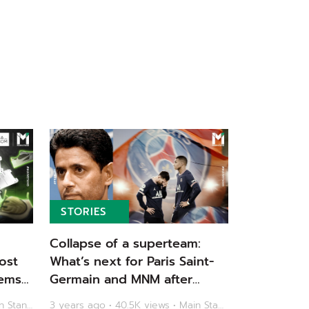
STORIES
Collapse of a superteam:
ost
What’s next for Paris Saint-
ems |
Germain and MNM after
another early Champions
3 years ago • 48.9K views • Main Stand
3 years ago • 40.5K views • Main Stand