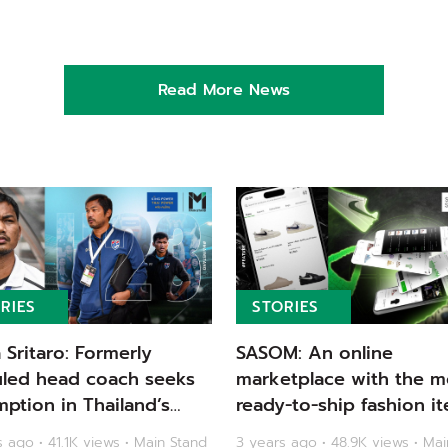
Read More News
RIES
STORIES
a Sritaro: Formerly
SASOM: An online
uled head coach seeks
marketplace with the m
ption in Thailand’s
ready-to-ship fashion it
ic dream | Main Stand
Main Stand
 ago • 41.1K views • Main Stand