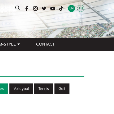
EN
TH
M-STYLE
CONTACT
es
Volleybal
Tennis
Golf