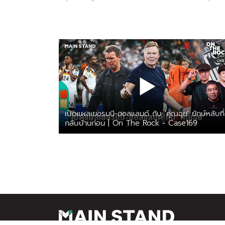
เปิดแผลเยอรมนี-ฮอลแลนด์ กับ 'คุณฉุย' ยักษ์หลับที่
กลับบ้านก่อน | On The Rock - Case169