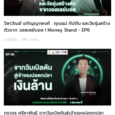
วิลาวัณย์ อภิญญาพงศ์ : คุณแม่ กัปตัน และวัยรุ่นสร้าง
ตัวจาก วอลเลย์บอล l Money Stand - EP6
4 ปีที่แล้ว • 39K views
ภราดร ศรีชาพันธุ์ จากวิมเบิลดันสู่เจ้าของบ่อตกปลา