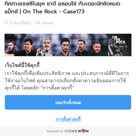
ทิศทางเชลซีในยุค ชาบี อลอนโซ่ กับเดอะนัทซัดหมด
แม็กซ์ | On The Rock - Case173
17 ชั่วโมงที่แล้ว • 94 views
เว็บไซต์นี้ใช้คุกกี้
เราใช้คุกกี้เพื่อเพิ่มประสิทธิภาพ และประสบการณ์ที่ดีในการ
ใช้งานเว็บไซต์ คุณสามารถเลือกตั้งค่าความยินยอมการใช้
คุกกี้ได้ โดยคลิก "การตั้งค่าคุกกี้"
ยอมรับทั้งหมด
ส่องบิ๊ก 6 EPL 2026/27 เปลี่ยนครั้งนี้ จะรอดหรือจะ
ร่วง ? | On The Rock - Case172
การตั้งค่าคุกกี้
1 สัปดาห์ที่แล้ว • 807 views