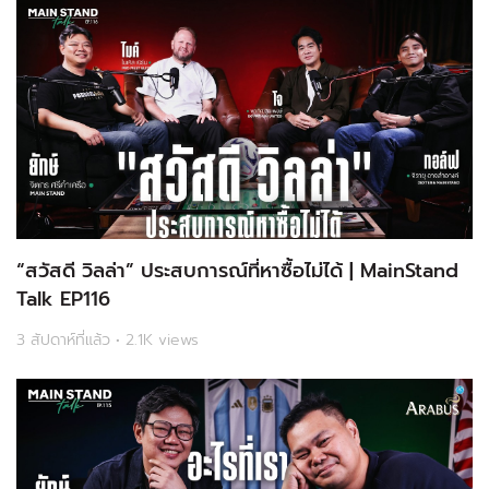
“สวัสดี วิลล่า” ประสบการณ์ที่หาซื้อไม่ได้ | MainStand
Talk EP116
3 สัปดาห์ที่แล้ว • 2.1K views