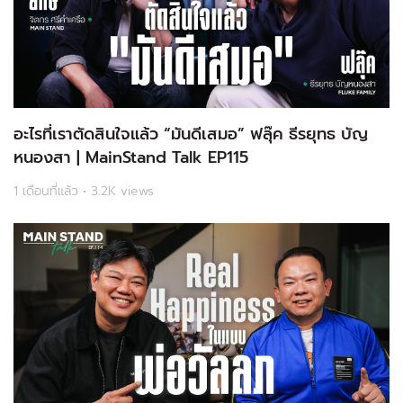
อะไรที่เราตัดสินใจแล้ว “มันดีเสมอ” ฟลุ๊ค ธีรยุทธ บัญ
หนองสา | MainStand Talk EP115
1 เดือนที่แล้ว • 3.2K views