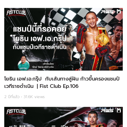
โยธิน เอฟ.เอ.กรุ๊ป กับเส้นทางสู่ฝัน ก้าวขึ้นครองแชมป์
เวทีราชดำเนิน | Fist Club Ep.106
2 ปีที่แล้ว • 31.6K views