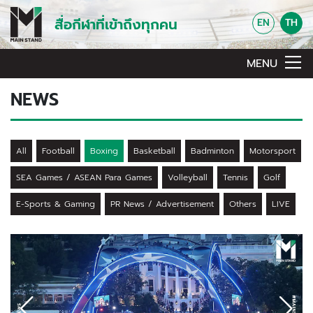
สื่อกีฬาที่เข้าถึงทุกคน
EN
TH
MENU
NEWS
All
Football
Boxing
Basketball
Badminton
Motorsport
SEA Games / ASEAN Para Games
Volleyball
Tennis
Golf
E-Sports & Gaming
PR News / Advertisement
Others
LIVE