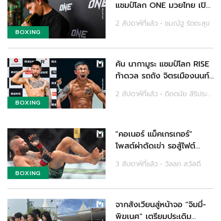
แชมป์โลก ONE มวยไทย เปิด
โอกาสให้คนอื่นได้ตามฝัน
2 สัปดาห์ที่แล้ว • ชมณัฐ รัตตะสุข
BOXING
คัน นากามูระ แชมป์โลก RISE
ท้าดวล รถถัง จิตรเมืองนนท์
หวังเจอเวอร์ชันเต็มร้อย
2 สัปดาห์ที่แล้ว • ดิถดนัย สิริประทีปสุข
BOXING
"คอเนอร์ แม็คเกรเกอร์"
โพสต์ผ่าตัดเข่า รอสู้ไฟต์
สุดท้าย UFC ตามสัญญาปี
3 สัปดาห์ที่แล้ว • วัลลภ สวัสดี
หน้า
BOXING
จากสังเวียนสู่หน้าจอ "จิมมี่-
พิฆเนศ" เตรียมประเดิม