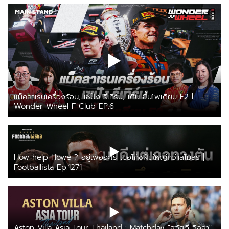
แม็คลาเรนเครื่องร้อน, เซปัง รีเทิร์น, เติ้น ขึ้นโพเดียม F2 l
Wonder Wheel F Club EP.6
How help Howe ? อยู่เพื่ออะไร เมื่อโค้ชฝันใหญ่กว่าสโมสร |
Footballista Ep.1271
Aston Villa Asia Tour Thailand : Matchday "สวัสดี วิลล่า"