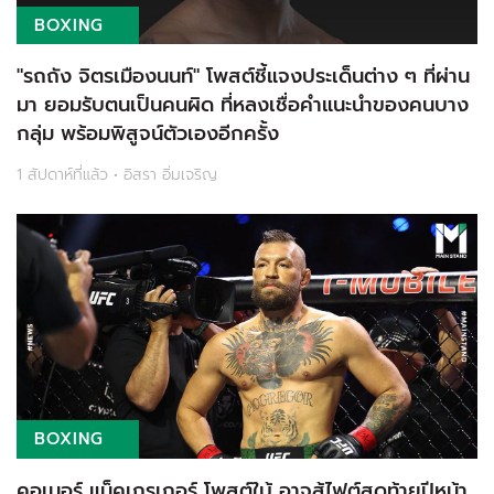
BOXING
"รถถัง จิตรเมืองนนท์" โพสต์ชี้แจงประเด็นต่าง ๆ ที่่ผ่าน
มา ยอมรับตนเป็นคนผิด ที่หลงเชื่อคำแนะนำของคนบาง
กลุ่ม พร้อมพิสูจน์ตัวเองอีกครั้ง
1 สัปดาห์ที่แล้ว • อิสรา อิ่มเจริญ
BOXING
คอเนอร์ แม็คเกรเกอร์ โพสต์ใบ้ อาจสู้ไฟต์สุดท้ายปีหน้า