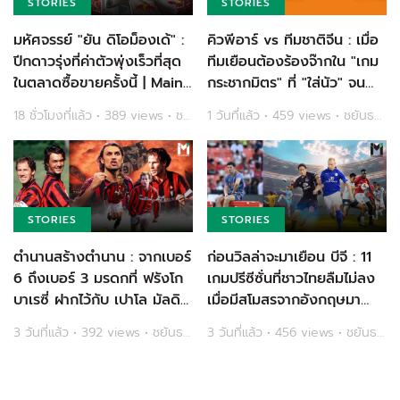
STORIES
STORIES
มหัศจรรย์ "ยัน ดิโอม็องเด้" :
คิวพีอาร์ vs ทีมชาติจีน : เมื่อ
ปีกดาวรุ่งที่ค่าตัวพุ่งเร็วที่สุด
ทีมเยือนต้องร้องจ๊ากใน "เกม
ในตลาดซื้อขายครั้งนี้ | Main
กระชากมิตร" ที่ "ใส่นัว" จน
Stand
แข่งไม่จบ | Main Stand
18 ชั่วโมงที่แล้ว • 389 views • ชยันธร ใจมูล
1 วันที่แล้ว • 459 views • ชยันธร ใจมูล
STORIES
STORIES
ตำนานสร้างตำนาน : จากเบอร์
ก่อนวิลล่าจะมาเยือน บีจี : 11
6 ถึงเบอร์ 3 มรดกที่ ฟรังโก
เกมปรีซีซั่นที่ชาวไทยลืมไม่ลง
บาเรซี่ ฝากไว้กับ เปาโล มัลดินี่
เมื่อมีสโมสรจากอังกฤษมา
| Main Stand
เยือน | Main Stand
3 วันที่แล้ว • 392 views • ชยันธร ใจมูล
3 วันที่แล้ว • 456 views • ชยันธร ใจมูล