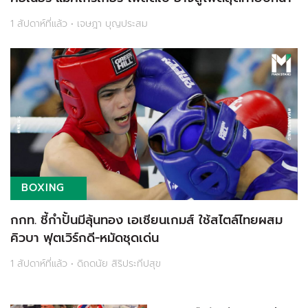
1 สัปดาห์ที่แล้ว • เจษฎา บุญประสม
BOXING
กกท. ชี้กำปั้นมีลุ้นทอง เอเชียนเกมส์ ใช้สไตล์ไทยผสม
คิวบา ฟุตเวิร์กดี-หมัดชุดเด่น
1 สัปดาห์ที่แล้ว • ดิถดนัย สิริประทีปสุข