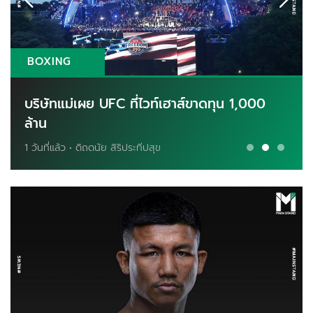
BOXING
บริษัทแม่เผย UFC ที่ไวท์เฮาส์ขาดทุน 1,000
ล้าน
1 วันที่แล้ว • ดิถดนัย สิริประทีปสุข