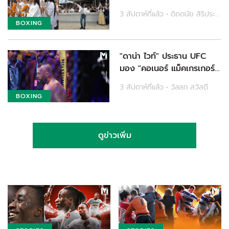
บทบาทนักแสดงในซีรีส์ Mad
3 สัปดาห์ที่แล้ว • ดิถดนัย สิริประทีปสุข
Doctor
BOXING
"ดาน่า ไวท์" ประธาน UFC
มอง "คอเนอร์ แม็คเกรเกอร์"
ยังไม่รีไทร์ แม้พ่ายหมดสภาพ
3 สัปดาห์ที่แล้ว • วัลลภ สวัสดี
ไฟต์ล่าสุด
BOXING
ดูข่าวเพิ่ม