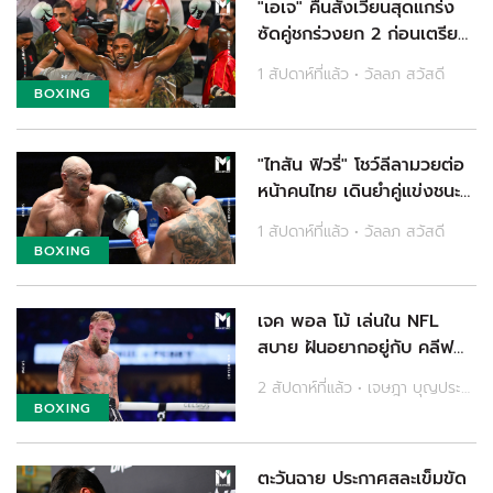
"เอเจ" คืนสังเวียนสุดแกร่ง
ซัดคู่ชกร่วงยก 2 ก่อนเตรียม
บู๊ "ฟิวรี่"
1 สัปดาห์ที่แล้ว • วัลลภ สวัสดี
BOXING
"ไทสัน ฟิวรี่" โชว์ลีลามวยต่อ
หน้าคนไทย เดินยำคู่แข่งชนะ
ยก 7 ที่พัทยา
1 สัปดาห์ที่แล้ว • วัลลภ สวัสดี
BOXING
เจค พอล โม้ เล่นใน NFL
สบาย ฝันอยากอยู่กับ คลีฟ
แลนด์ บราวน์ส ทีมบ้านเกิด
2 สัปดาห์ที่แล้ว • เจษฎา บุญประสม
BOXING
ตะวันฉาย ประกาศสละเข็มขัด