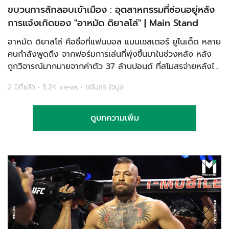
ขบวนการลักลอบเข้าเมือง : อุตสาหกรรมที่ซ่อนอยู่หลัง
การแจ้งเกิดของ "อาหมัด ดิยาลโล่" | Main Stand
อาหมัด ดิยาลโล่ คือชื่อที่แฟนบอล แมนเชสเตอร์ ยูไนเต็ด หลาย
คนกำลังพูดถึง จากฟอร์มการเล่นที่พุ่งขึ้นมาในช่วงหลัง หลัง
ถูกวิจารณ์มากมายจากค่าตัว 37 ล้านปอนด์ ที่สโมสรจ่ายหลังได้
ลงเล่นใน เซเรีย อา ไม่กี่เกม และเพิ่งได้โอกาสพิสูจน์ตัวเองกับ
2 ปีที่แล้ว • 5.2K views • ชยันธร ใจมูล
ทีมปีศาจแดงเต็ม...
ดูบทความเพิ่ม