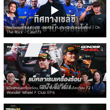
ทิศทางเชลซีในยุค ชาบี อลอนโซ่ กับเดอะนัทซัดหมดแม็กซ์ | On
The Rock - Case173
แม็คลาเรนเครื่องร้อน, เซปัง รีเทิร์น, เติ้น ขึ้นโพเดียม F2 l
Wonder Wheel F Club EP.6