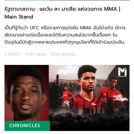
รัฐดาเกสถาน : แคว้น ลา มาเซีย แห่งวงการ MMA |
Main Stand
เป็นที่รู้กันว่า UFC หรือรายการแข่งขัน MMA อันโด่งดัง มีการ
พัฒนาอย่างต่อเนื่องและได้รับความสนใจมากขึ้นเรื่อยๆ ใน
ปัจจุบันมีนักสู้จากหลายประเทศทั่วทุกมุมโลกที่ได้เข้าร่วมประชัน
ฝีมือกันในรายการมวยกรงอันยิ่งใหญ่นี้ ไม่ว่าจะเป็นความ
2 ปีที่แล้ว • 11.5K views • วิศรุต สุขเสริม
สามารถทางกายภาพของนั...
CHRONICLES