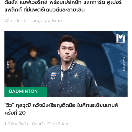
ดัลลัส แมฟเวอริกส์ พร้อมเปย์หนัก แลกการ์ด คูเปอร์
แฟล็กก์ ที่มีแพตช์เดบิวต์และลายเซ็น
40 นาทีที่แล้ว • เจษฎา บุญประสม
BADMINTON
"วิว" กุลวุฒิ หวังมีเหรียญติดมือ ในศึกเอเชียนเกมส์
ครั้งที่ 20
1 ชั่วโมงที่แล้ว • ดิถดนัย สิริประทีปสุข