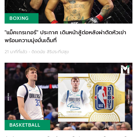
BOXING
"แม็คเกรเกอร์" ประกาศ เดินหน้าสู้ต่อหลังผ่าตัดหัวเข่า
พร้อมความมุ่งมั่นเต็มที่
21 นาทีที่แล้ว • ดิถดนัย สิริประทีปสุข
BASKETBALL