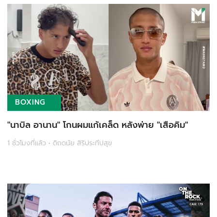
BOXING
"นาบิล อานาน" โกนผมแก้เคล็ด หลังพ่าย "เสือคิม"
1 ชั่วโมงที่แล้ว • ดิถดนัย สิริประทีปสุข