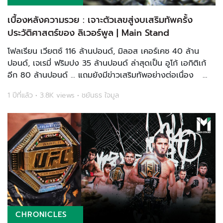
เบื้องหลังความรวย : เจาะตัวเลขสู่งบเสริมทัพครั้ง
ประวัติศาสตร์ของ ลิเวอร์พูล | Main Stand
โฟลเรียน เวียตซ์ 116 ล้านปอนด์, มิลอส เคอร์เคซ 40 ล้าน
ปอนด์, เจเรมี่ ฟริมปง 35 ล้านปอนด์ ล่าสุดเป็น อูโก้ เอกิติเก้
อีก 80 ล้านปอนด์ ... แถมยังมีข่าวเสริมทัพอย่างต่อเนื่อง
ลิเวอร์พูล ไม่เคยทุ่มซื้อนักเตะใหม่ด้วยการจ่ายเงินระห่ำแบบนี้มา
1 ปีที่แล้ว • 3.8K views • ชยันธร ใจมูล
ก่อนเลยในปร...
CHRONICLES