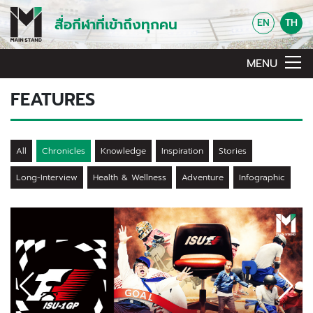
สื่อกีฬาที่เข้าถึงทุกคน
EN
TH
MENU
FEATURES
All
Chronicles
Knowledge
Inspiration
Stories
Long-Interview
Health & Wellness
Adventure
Infographic