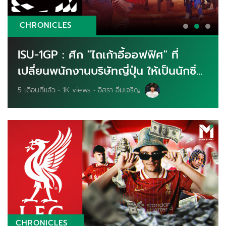
CHRONICLES
ISU-1GP : ศึก "ไถเก้าอี้ออฟฟิศ" ที่
เปลี่ยนพนักงานบริษัทญี่ปุ่น ให้เป็นนักซิ่ง
สุดเดือด | Main Stand
5 เดือนที่แล้ว • 1K views • อิสรา อิ่มเจริญ
CHRONICLES