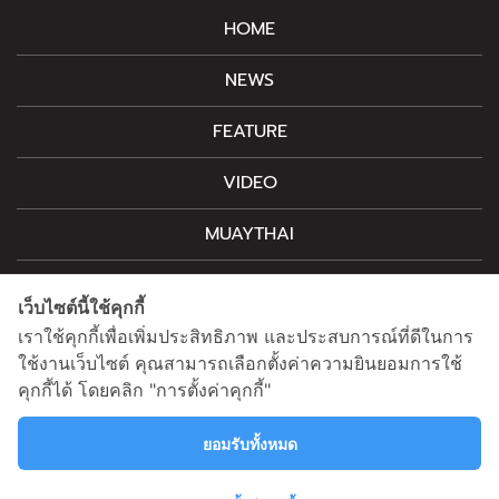
HOME
NEWS
FEATURE
VIDEO
MUAYTHAI
M-STYLE
เว็บไซต์นี้ใช้คุกกี้
CONTACT
เราใช้คุกกี้เพื่อเพิ่มประสิทธิภาพ และประสบการณ์ที่ดีในการ
ใช้งานเว็บไซต์ คุณสามารถเลือกตั้งค่าความยินยอมการใช้
คุกกี้ได้ โดยคลิก "การตั้งค่าคุกกี้"
สนใจโฆษณาติดต่อ
information@mainstand.co.th
0633538362
ยอมรับทั้งหมด
นโยบายความเป็นส่วนตัว
นโยบายคุกกี้