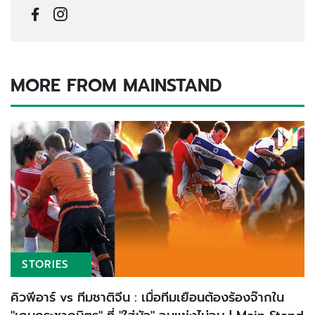
MORE FROM MAINSTAND
STORIES
คิวพีอาร์ vs ทีมชาติจีน : เมื่อทีมเยือนต้องร้องจ๊ากใน