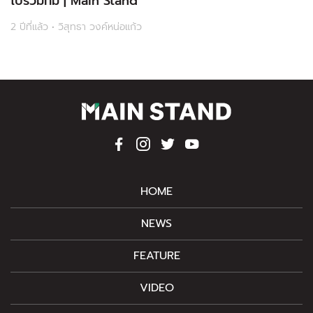
ไปร่วมทีม | Main Stand
2 ปีที่แล้ว • วิสุทธา วงค์หน่อแก้ว
HOME
NEWS
FEATURE
VIDEO