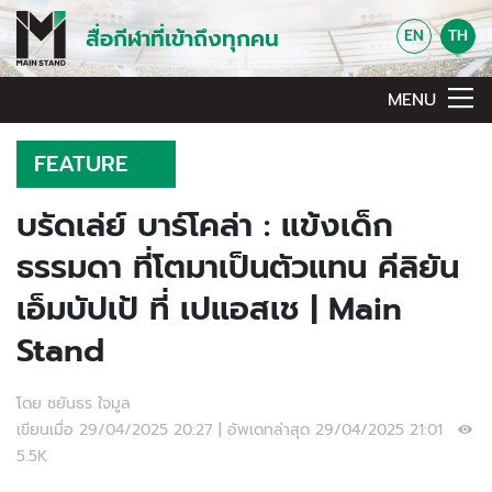
สื่อกีฬาที่เข้าถึงทุกคน
EN
TH
MENU
FEATURE
บรัดเล่ย์ บาร์โคล่า : แข้งเด็ก
ธรรมดา ที่โตมาเป็นตัวแทน คีลิยัน
เอ็มบัปเป้ ที่ เปแอสเช | Main
Stand
โดย ชยันธร ใจมูล
เขียนเมื่อ 29/04/2025 20:27 | อัพเดทล่าสุด 29/04/2025 21:01
5.5K