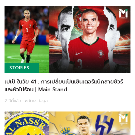
STORIES
เปเป้ ในวัย 41 : การเปลี่ยนเป็นเซ็นเตอร์แบ็กสายชัวร์
และหัวไม่ร้อน | Main Stand
2 ปีที่แล้ว • ชยันธร ใจมูล