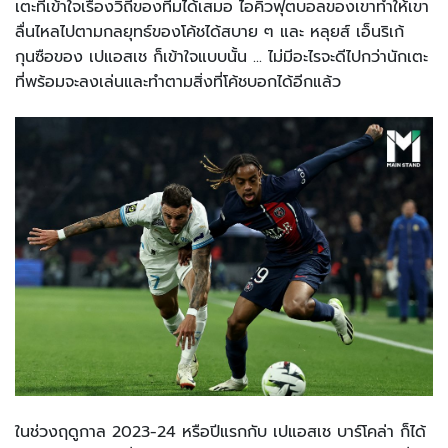
เตะที่เข้าใจเรื่องวิถีของทีมได้เสมอ ไอคิวฟุตบอลของเขาทำให้เขา
ลื่นไหลไปตามกลยุทธ์ของโค้ชได้สบาย ๆ และ หลุยส์ เอ็นริเก้
กุนซือของ เปแอสเช ก็เข้าใจแบบนั้น ... ไม่มีอะไรจะดีไปกว่านักเตะ
ที่พร้อมจะลงเล่นและทำตามสิ่งที่โค้ชบอกได้อีกแล้ว
ในช่วงฤดูกาล 2023-24 หรือปีแรกกับ เปแอสเช บาร์โคล่า ก็ได้