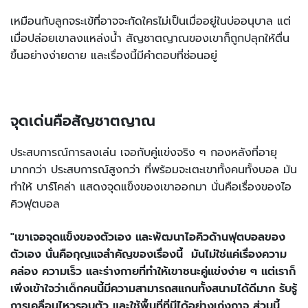
เหมือนกับลูกจระเข้ที่อาจจะกัดใครไม่เป็นเมื่ออยู่ในบ่ออนุบาล แต่
เมื่อปล่อยเขาลงแหล่งน้ำ สัญชาตญาณของเขาก็ถูกปลุกให้ตื่น
ขึ้นอย่างง่ายดาย และเรื่องนี้มีคำตอบที่ซ่อนอยู่
จุดเด่นคือสัญชาตญาณ
ประสบการณ์การลงเล่น เจอกับคู่แข่งจริง ๆ กองหลังที่อายุ
มากกว่า ประสบการณ์สูงกว่า ที่พร้อมจะเตะเขาทั้งคนทั้งบอล มัน
ทำให้ บาร์โคล่า แสดงจุดแข็งของเขาออกมา นั่นคือเรื่องของไอ
คิวฟุตบอล
"เขาเจอจุดแข็งของตัวเอง และพัฒนาไอคิวด้านฟุตบอลของ
ตัวเอง นั่นคือกุญแจสำคัญของเรื่องนี้ มันไม่ใช่แค่เรื่องความ
คล่อง ความเร็ว และร่างกายที่ทำให้เขาชนะคู่แข่งง่าย ๆ แต่เราก็
เพิ่งเข้าใจว่าเด็กคนนี้มีความสามารถสแกนทั้งสนามได้ดีมาก รับรู้
การเคลื่อนไหวรอบตัว และใช้พื้นที่ที่มีได้อย่างเก่งกาจ ส่วนนี้