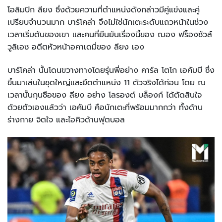
โอลิมปิก ลียง ซึ่งด้วยความที่ตำแหน่งดังกล่าวมีคู่แข่งและคู่
เปรียบจำนวนมาก บาร์โคล่า จึงไม่ใช่นักเตะระดับแถวหน้าในช่วง
เวลาเริ่มต้นของเขา และคนที่ยืนยันเรื่องนี้ของ ฌอง ฟร็องซัวส์
วูลิเอซ อดีตหัวหน้าอคาเดมี่ของ ลียง เอง
บาร์โคล่า นั้นโดนขวางทางโดยรุ่นพี่อย่าง คาร์ล โตโก เอคัมบี ซึ่ง
ขึ้นมาเล่นในชุดใหญ่และยึดตำแหน่ง 11 ตัวจริงได้ก่อน โดย ณ
เวลานั้นกุนซือของ ลียง อย่าง โลรองต์ บล็องก์ ได้ตัดสินใจ
ด้วยตัวเองแล้วว่า เอคัมบี คือนักเตะที่พร้อมมากกว่า ทั้งด้าน
ร่างกาย จิตใจ และไอคิวด้านฟุตบอล