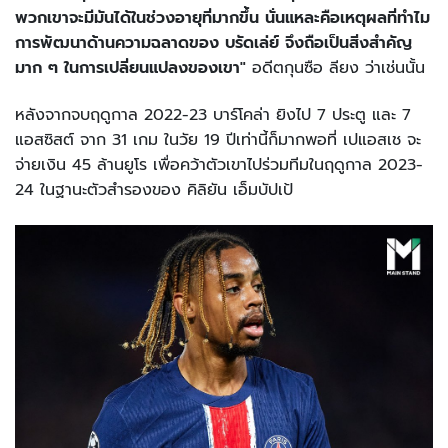
พวกเขาจะมีมันได้ในช่วงอายุที่มากขึ้น นั่นแหละคือเหตุผลที่ทำไม
การพัฒนาด้านความฉลาดของ บรัดเล่ย์ จึงถือเป็นสิ่งสำคัญ
มาก ๆ ในการเปลี่ยนแปลงของเขา"
อดีตกุนซือ ลียง ว่าเช่นนั้น
หลังจากจบฤดูกาล 2022-23 บาร์โคล่า ยิงไป 7 ประตู และ 7
แอสซิสต์ จาก 31 เกม ในวัย 19 ปีเท่านี้ก็มากพอที่ เปแอสเช จะ
จ่ายเงิน 45 ล้านยูโร เพื่อคว้าตัวเขาไปร่วมทีมในฤดูกาล 2023-
24 ในฐานะตัวสำรองของ คิลิยัน เอ็มบัปเป้