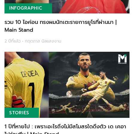
INFOGRAPHIC
รวม 10 ไอค่อน ทรงผมนักเตะรายการยูโรที่ผ่านมา |
Main Stand
2 ปีที่แล้ว • กฤตภาส นิลแสงงาม
STORIES
1 ปีที่หายไป : เพราะอะไรถึงไม่มีสโมสรใดดึงตัว เด เคอา