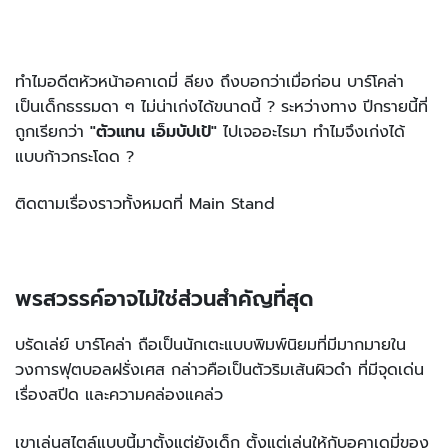
ทำไมอดีตหัวหน้าอคาเดมี่ ลียง ถึงบอกว่าเมื่อก่อน บาร์โคล่า
เป็นเด็กธรรมดา ๆ ไม่น่าเก่งได้ขนาดนี้ ? ระหว่างทาง ปีกรายนี้ที่
ถูกเรียกว่า
"ตัวแทน เอ็มบัปเป้"
ไปเจออะไรมา ทำไมจึงเก่งได้
แบบก้าวกระโดด ?
ติดตามเรื่องราวทั้งหมดที่ Main Stand
พรสวรรค์อาจไม่ใช่ส่วนสำคัญที่สุด
บรัดเล่ย์ บาร์โคล่า ถือเป็นนักเตะแบบพิมพ์นิยมที่มีมากมายใน
วงการฟุตบอลฝรั่งเศส กล่าวคือเป็นตัวริมเส้นผิวดำ ที่มีจุดเด่น
เรื่องสปีด และความคล่องแคล่ว
เขาเล่นสไตล์แบบนี้มาตั้งแต่ยังเด็ก ตั้งแต่เล่นให้กับอคาเดมี่ของ