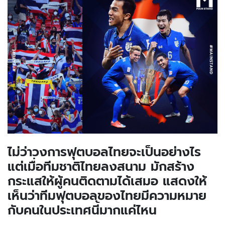
ไม่ว่าวงการฟุตบอลไทยจะเป็นอย่างไร
แต่เมื่อทีมชาติไทยลงสนาม มักสร้าง
กระแสให้ผู้คนติดตามได้เสมอ แสดงให้
เห็นว่าทีมฟุตบอลของไทยมีความหมาย
กับคนในประเทศนี้มากแค่ไหน