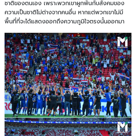
ชาติของตนเอง เพราะพวกเขาผูกพันกับสังคมของ
ความเป็นชาติไม่ต่างจากคนอื่น หากแต่พวกเขาไม่มี
พื้นที่ที่จะได้แสดงออกถึงความภูมิใจตรงนั้นออกมา