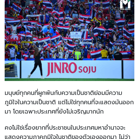
มนุษย์ทุกคนที่ผูกพันกับความเป็นชาติย่อมมีความ
ภูมิใจในความเป็นชาติ แต่ไม่ใช่ทุกคนที่จะแสดงมันออก
มา โดยเฉพาะประเทศที่ยังไม่เจริญมากนัก
คงไม่ใช่เรื่องยากที่ประชาชนในประเทศมหาอำนาจจะ
แสดงความภาคภูมิใจในชาติของตัวเองออกมา ไม่ว่า