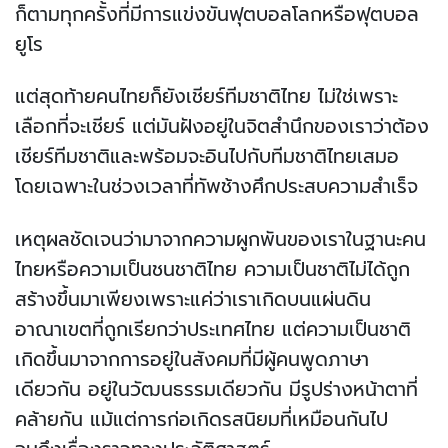
ก็ตามทุกครั้งที่มีการแข่งขันฟุตบอลโลกหรือฟุตบอล
ยูโร
แต่สุดท้ายคนไทยก็ยังเชียร์ทีมชาติไทย ไม่ใช่เพราะ
เลือกที่จะเชียร์ แต่มันฝังอยู่ในจิตสำนึกของเราว่าต้อง
เชียร์ทีมชาติและพร้อมจะอินไปกับทีมชาติไทยเสมอ
โดยเฉพาะในช่วงเวลาที่ทัพช้างศึกประสบความสำเร็จ
เหตุผลชัดเจนว่ามาจากความผูกพันของเราในฐานะคน
ไทยหรือความเป็นชนชาติไทย ความเป็นชาติไม่ได้ถูก
สร้างขึ้นมาเพียงเพราะแค่ว่าเราเกิดบนแผ่นดิน
อาณาเขตที่ถูกเรียกว่าประเทศไทย แต่ความเป็นชาติ
เกิดขึ้นมาจากการอยู่ในสังคมที่มีผู้คนพูดภาษา
เดียวกัน อยู่ในวัฒนธรรมเดียวกัน มีรูปร่างหน้าตาที่
คล้ายกัน แม้แต่การก่อเกิดรสนิยมที่เหมือนกันไป