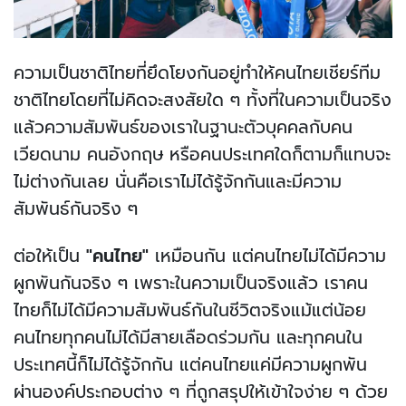
ความเป็นชาติไทยที่ยึดโยงกันอยู่ทำให้คนไทยเชียร์ทีม
ชาติไทยโดยที่ไม่คิดจะสงสัยใด ๆ ทั้งที่ในความเป็นจริง
แล้วความสัมพันธ์ของเราในฐานะตัวบุคคลกับคน
เวียดนาม คนอังกฤษ หรือคนประเทศใดก็ตามก็แทบจะ
ไม่ต่างกันเลย นั่นคือเราไม่ได้รู้จักกันและมีความ
สัมพันธ์กันจริง ๆ
ต่อให้เป็น
"คนไทย"
เหมือนกัน แต่คนไทยไม่ได้มีความ
ผูกพันกันจริง ๆ เพราะในความเป็นจริงแล้ว เราคน
ไทยก็ไม่ได้มีความสัมพันธ์กันในชีวิตจริงแม้แต่น้อย
คนไทยทุกคนไม่ได้มีสายเลือดร่วมกัน และทุกคนใน
ประเทศนี้ก็ไม่ได้รู้จักกัน แต่คนไทยแค่มีความผูกพัน
ผ่านองค์ประกอบต่าง ๆ ที่ถูกสรุปให้เข้าใจง่าย ๆ ด้วย