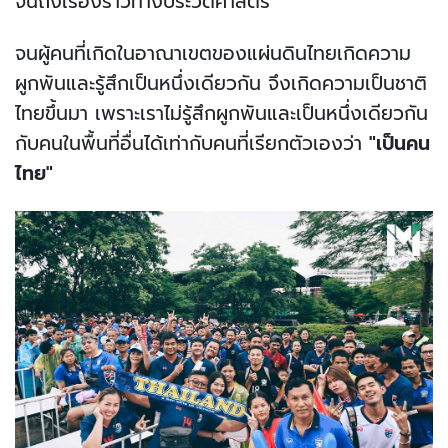
จนถึงเรื่องราวทางประวัติศาสตร์
จนผู้คนที่เกิดในอาณาเขตของแผ่นดินไทยเกิดความ
ผูกพันและรู้สึกเป็นหนึ่งเดียวกัน จึงเกิดความเป็นชาติ
ไทยขึ้นมา เพราะเราไม่รู้สึกผูกพันและเป็นหนึ่งเดียวกัน
กับคนในพื้นที่อื่นได้เท่ากับคนที่เรียกตัวเองว่า
"เป็นคน
ไทย"