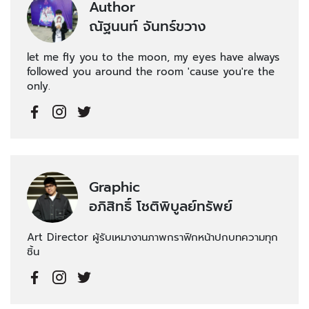
Author
ณัฐนนท์ จันทร์ขวาง
let me fly you to the moon, my eyes have always
followed you around the room 'cause you're the
only.
Graphic
อภิสิทธิ์ โชติพิบูลย์ทรัพย์
Art Director ผู้รับเหมางานภาพกราฟิกหน้าปกบทความทุก
ชิ้น