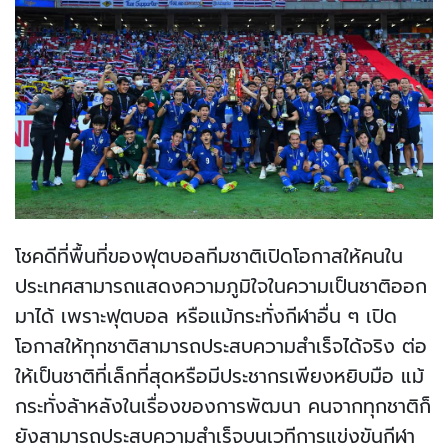
โชคดีที่พื้นที่ของฟุตบอลทีมชาติเปิดโอกาสให้คนใน
ประเทศสามารถแสดงความภูมิใจในความเป็นชาติออก
มาได้ เพราะฟุตบอล หรือแม้กระทั่งกีฬาอื่น ๆ เปิด
โอกาสให้ทุกชาติสามารถประสบความสำเร็จได้จริง ต่อ
ให้เป็นชาติที่เล็กที่สุดหรือมีประชากรเพียงหยิบมือ แม้
กระทั่งล้าหลังในเรื่องของการพัฒนา คนจากทุกชาติก็
ยังสามารถประสบความสำเร็จบนเวทีการแข่งขันกีฬา