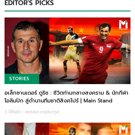
EDITOR'S PICKS
STORIES
อเล็กซานเดอร์ ดูริช : ชีวิตท่ามกลางสงคราม & นักกีฬา
โอลิมปิก สู่ตำนานทีมชาติสิงคโปร์ | Main Stand
3 ปีที่แล้ว • พชรพล เกตุจินากูล