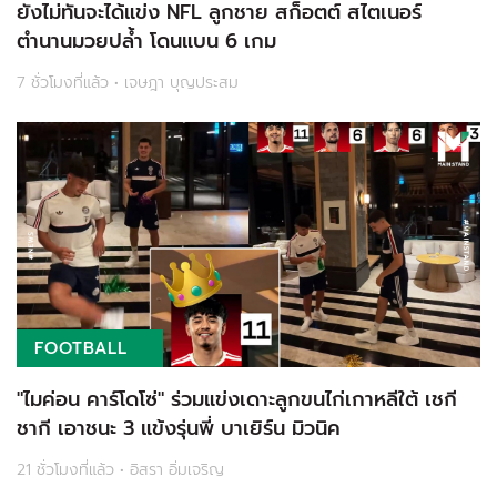
ยังไม่ทันจะได้แข่ง NFL ลูกชาย สก็อตต์ สไตเนอร์
ตำนานมวยปล้ำ โดนแบน 6 เกม
7 ชั่วโมงที่แล้ว • เจษฎา บุญประสม
FOOTBALL
"ไมค่อน คาร์โดโซ่" ร่วมแข่งเดาะลูกขนไก่เกาหลีใต้ เชกี
ชากี เอาชนะ 3 แข้งรุ่นพี่ บาเยิร์น มิวนิค
21 ชั่วโมงที่แล้ว • อิสรา อิ่มเจริญ