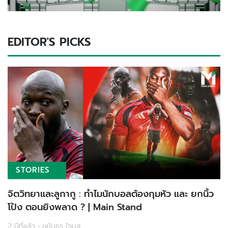
EDITOR'S PICKS
STORIES
จิตวิทยาและลูกากู : ทำไมนักบอลต้องกุมหัว และ ยกนิ้ว
โป้ง ตอนยิงพลาด ? | Main Stand
2 ปีที่แล้ว • ชยันธร ใจมูล