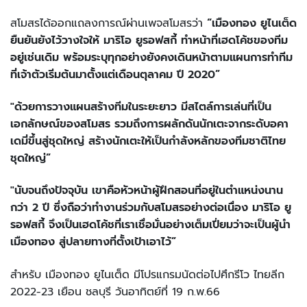
สโมสรได้ออกแถลงการณ์ผ่านเพจสโมสรว่า
“เมืองทอง ยูไนเต็ด
ยืนยันยังไว้วางใจให้ มาริโอ ยูรอฟสกี้ ทำหน้าที่เฮดโค้ชของทีม
อยู่เช่นเดิม พร้อมระบุทุกอย่างยังคงเดินหน้าตามแผนการทำทีม
ที่เจ้าตัวเริ่มต้นมาตั้งแต่เดือนตุลาคม ปี 2020”
"ด้วยการวางแผนสร้างทีมในระยะยาว มีสไตล์การเล่นที่เป็น
เอกลักษณ์ของสโมสร รวมถึงการผลักดันนักเตะจากระดับอคา
เดมี่ขึ้นสู่ชุดใหญ่ สร้างนักเตะให้เป็นกำลังหลักของทีมชาติไทย
ชุดใหญ่”
"นับจนถึงปัจจุบัน เขาคือหัวหน้าผู้ฝึกสอนที่อยู่ในตำแหน่งนาน
กว่า 2 ปี ซึ่งถือว่าทำงานร่วมกับสโมสรอย่างต่อเนื่อง มาริโอ ยู
รอฟสกี้ จึงเป็นเฮดโค้ชที่เราเชื่อมั่นอย่างเต็มเปี่ยมว่าจะเป็นผู้นำ
เมืองทอง สู่ปลายทางที่ตั้งเป้าเอาไว้”
สำหรับ เมืองทอง ยูไนเต็ด มีโปรแกรมนัดต่อไปศึกรีโว ไทยลีก
2022-23 เยือน ชลบุรี วันอาทิตย์ที่ 19 ก.พ.66