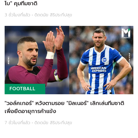
โบ" คุมทีมชาติ
3 ชั่วโมงที่แล้ว • ดิถดนัย สิริประทีปสุข
FOOTBALL
"วอล์คเกอร์" หวังตามรอย "มิลเนอร์" เลิกเล่นทีมชาติ
เพื่อยืดอายุการค้าแข้ง
7 ชั่วโมงที่แล้ว • ดิถดนัย สิริประทีปสุข