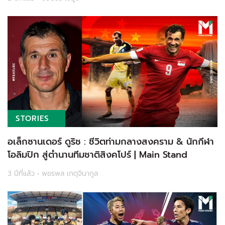
STORIES
อเล็กซานเดอร์ ดูริช : ชีวิตท่ามกลางสงคราม & นักกีฬา
โอลิมปิก สู่ตำนานทีมชาติสิงคโปร์ | Main Stand
3 ปีที่แล้ว • พชรพล เกตุจินากูล