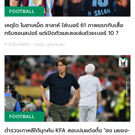
FOOTBALL
เหตุใด โมฮาเหม็ด ซาลาห์ ใส่เบอร์ 61 ภาพแรกกับเสื้อ
ทรับซอนสปอร์ แต่เปิดตัวและลงเล่นด้วยเบอร์ 10 ?
6 ชั่วโมงที่แล้ว • เจษฎา บุญประสม
FOOTBALL
ตำรวจเกาหลีใต้บุกค้น KFA สอบปมแต่งตั้ง "ฮง มยอง-