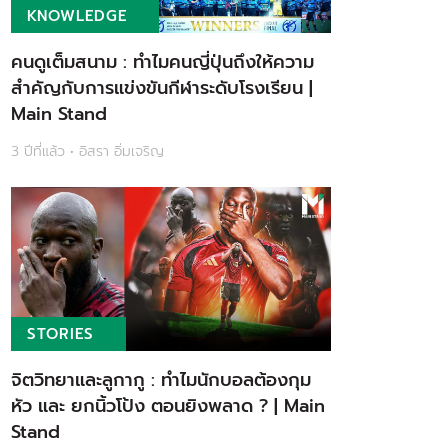
KNOWLEDGE
คนดูเต็มสนาม : ทำไมคนญี่ปุ่นถึงให้ความ
สำคัญกับการแข่งขันกีฬาระดับโรงเรียน |
Main Stand
3 ปีที่แล้ว • อิสรา อิ่มเจริญ
STORIES
จิตวิทยาและลูกากู : ทำไมนักบอลต้องกุม
หัว และ ยกนิ้วโป้ง ตอนยิงพลาด ? | Main
Stand