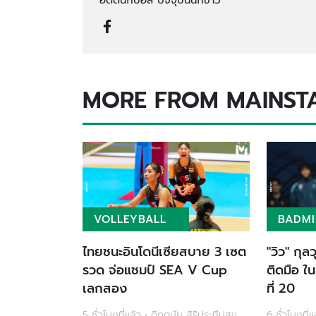
MORE FROM MAINST
VOLLEYBALL
BADM
ไทยชนะอินโดนีเซียสบาย 3 เซต
"วิว" กุล
รวด จ่อแชมป์ SEA V Cup
ติดมือ ใน
เลกสอง
ที่ 20
5 ชั่วโมงที่แล้ว • ดิถดนัย สิริประทีปสุข
6 ชั่วโมงที่