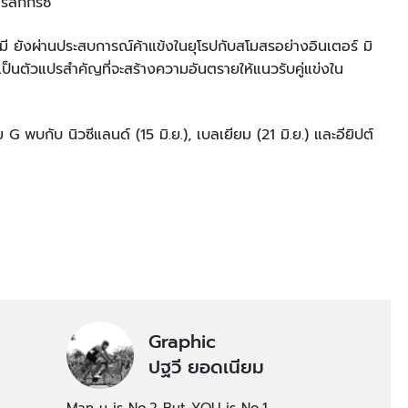
์ลีกกรีซ
ี ยังผ่านประสบการณ์ค้าแข้งในยุโรปกับสโมสรอย่างอินเตอร์ มิ
เป็นตัวแปรสำคัญที่จะสร้างความอันตรายให้แนวรับคู่แข่งใน
G พบกับ นิวซีแลนด์ (15 มิ.ย.), เบลเยียม (21 มิ.ย.) และอียิปต์
Graphic
ปฐวี ยอดเนียม
Man u is No.2 But YOU is No.1