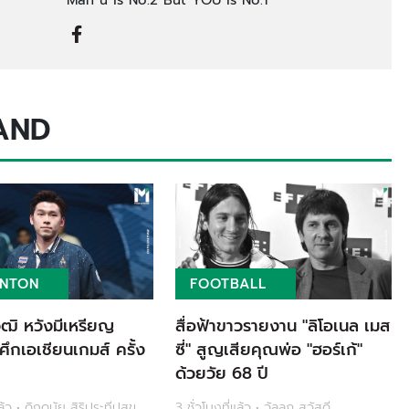
AND
INTON
FOOTBALL
วุฒิ หวังมีเหรียญ
สื่อฟ้าขาวรายงาน "ลิโอเนล เมส
ศึกเอเชียนเกมส์ ครั้ง
ซี่" สูญเสียคุณพ่อ "ฮอร์เก้"
ด้วยวัย 68 ปี
แล้ว • ดิถดนัย สิริประทีปสุข
3 ชั่วโมงที่แล้ว • วัลลภ สวัสดี