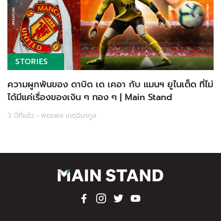
STORIES
ความผูกพันของ ดาบิด เด เคอา กับ แมนฯ ยูไนเต็ด ที่ไม่
ได้มีแค่เรื่องของเงิน ๆ ทอง ๆ | Main Stand
3 ปีที่แล้ว • พชรพล เกตุจินากูล