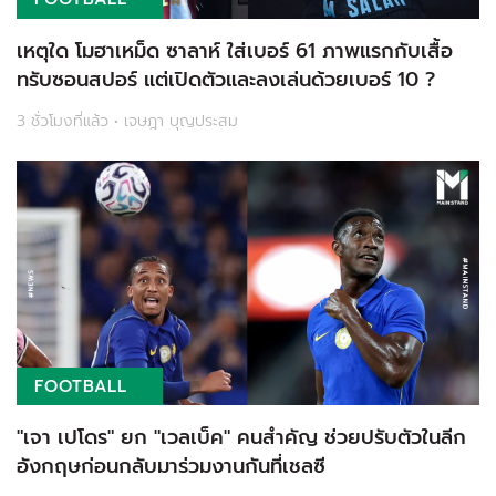
เหตุใด โมฮาเหม็ด ซาลาห์ ใส่เบอร์ 61 ภาพแรกกับเสื้อ
ทรับซอนสปอร์ แต่เปิดตัวและลงเล่นด้วยเบอร์ 10 ?
3 ชั่วโมงที่แล้ว • เจษฎา บุญประสม
FOOTBALL
"เจา เปโดร" ยก "เวลเบ็ค" คนสำคัญ ช่วยปรับตัวในลีก
อังกฤษก่อนกลับมาร่วมงานกันที่เชลซี