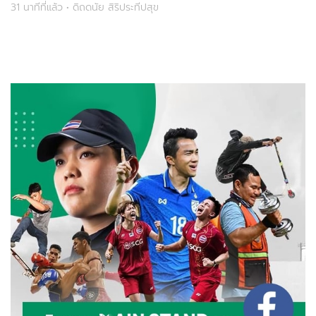
31 นาทีที่แล้ว • ดิถดนัย สิริประทีปสุข