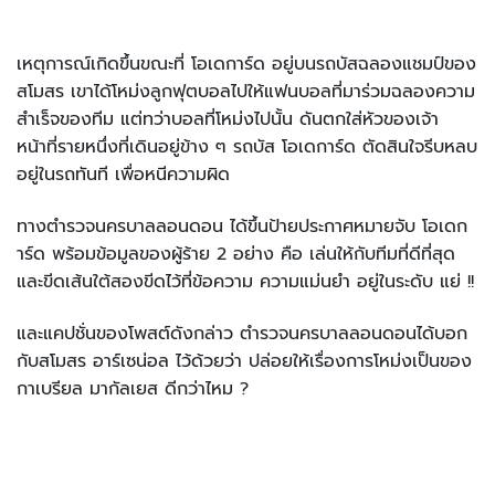
เหตุการณ์เกิดขึ้นขณะที่ โอเดการ์ด อยู่บนรถบัสฉลองแชมป์ของ
สโมสร เขาได้โหม่งลูกฟุตบอลไปให้แฟนบอลที่มาร่วมฉลองความ
สำเร็จของทีม แต่ทว่าบอลที่โหม่งไปนั้น ดันตกใส่หัวของเจ้า
หน้าที่รายหนึ่งที่เดินอยู่ข้าง ๆ รถบัส โอเดการ์ด ตัดสินใจรีบหลบ
อยู่ในรถทันที เพื่อหนีความผิด
ทางตำรวจนครบาลลอนดอน ได้ขึ้นป้ายประกาศหมายจับ โอเดก
าร์ด พร้อมข้อมูลของผู้ร้าย 2 อย่าง คือ เล่นให้กับทีมที่ดีที่สุด
และขีดเส้นใต้สองขีดไว้ที่ข้อความ ความแม่นยำ อยู่ในระดับ แย่ !!
และแคปชั่นของโพสต์ดังกล่าว ตำรวจนครบาลลอนดอนได้บอก
กับสโมสร อาร์เซน่อล ไว้ด้วยว่า ปล่อยให้เรื่องการโหม่งเป็นของ
กาเบรียล มากัลเยส ดีกว่าไหม ?