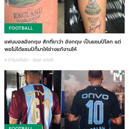
FOOTBALL
แฟนบอลอังกฤษ สักที่ขาว่า อังกฤษ เป็นแชมป์โลก แต่
พอไม่ได้แชมป์ก็มาให้ช่างแก้งานให้
4 ชั่วโมงที่แล้ว • วัลลภ สวัสดี
FOOTBALL