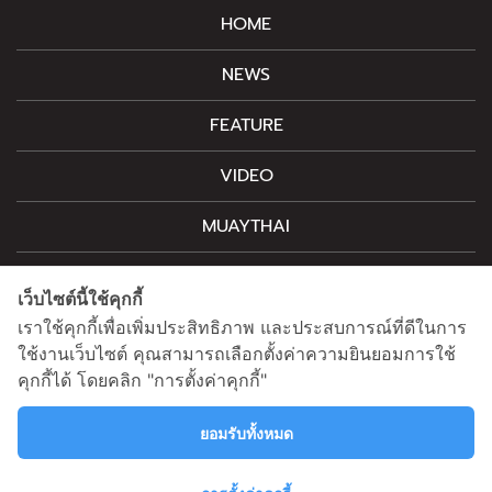
HOME
NEWS
FEATURE
VIDEO
MUAYTHAI
M-STYLE
เว็บไซต์นี้ใช้คุกกี้
CONTACT
เราใช้คุกกี้เพื่อเพิ่มประสิทธิภาพ และประสบการณ์ที่ดีในการ
ใช้งานเว็บไซต์ คุณสามารถเลือกตั้งค่าความยินยอมการใช้
คุกกี้ได้ โดยคลิก "การตั้งค่าคุกกี้"
สนใจโฆษณาติดต่อ
information@mainstand.co.th
0633538362
ยอมรับทั้งหมด
นโยบายความเป็นส่วนตัว
นโยบายคุกกี้