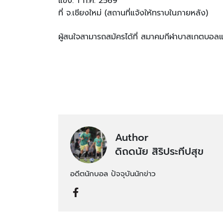
แข่ง: 1 ก.ค. 2569
ที่ จ.เชียงใหม่ (สถานที่แจ้งให้ทราบในภายหลัง)
ผู้สนใจสามารถสมัครได้ที่ สมาคมกีฬาบาสเกตบอล
Author
ดิถดนัย สิริประทีปสุข
อดีตนักบอล ปัจจุบันนักข่าว