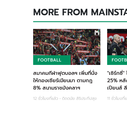
MORE FROM MAINST
FOOTBALL
FOOTB
สมาคมกีฬาฟุตบอลฯ เพิ่มที่นั่ง
"เซิร์กซี่"
ให้กองเชียร์เมียนมา ตามกฎ
25% หลั
8% สนามราชมังคลาฯ
เปียนส์ ล
เงื่อนไข
12 ชั่วโมงที่แล้ว • ดิถดนัย สิริประทีปสุข
11 ชั่วโมงที