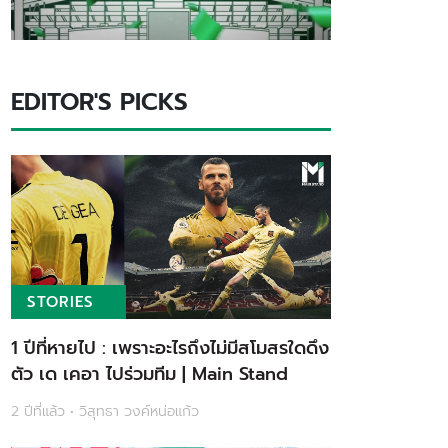
EDITOR'S PICKS
STORIES
1 ปีที่หายไป : เพราะอะไรถึงไม่มีสโมสรใดดึง
ตัว เด เคอา ไปร่วมทีม | Main Stand
2 ปีที่แล้ว • วิสุทธา วงค์หน่อแก้ว