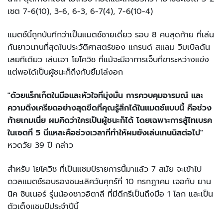
เซต 7-6(10), 3-6, 6-3, 6-7(4), 7-6(10-4)
แมตช์นี้ถูกบันทึกว่าเป็นแมตช์ชายเดี่ยว รอบ 8 คนสุดท้าย ที่เล่น
กันยาวนานที่สุดในประวัติศาสตร์ของ แกรนด์ สแลม วิมเบิลดัน
เลยทีเดียว เล่นเอา โยโควิช ที่แม้จะมีอาการเจ็บที่ขาระหว่างแข่ง
แต่พอได้เป็นผู้ชนะก็ถึงกับยิ้มโล่งอก
"ด้วยแร็กเก็ตในมือและหัวใจที่มุ่งมั่น การควบคุมอารมณ์ และ
ความตึงเครียดอย่างสุดขีดที่คุณรู้สึกได้ในแมตช์แบบนี้ คือช่วง
ท้ายเกมเนี่ย ผมคิดว่าใครเป็นผู้ชนะก็ได้ โดยเฉพาะการสู้ไทเบรค
ในเซตที่ 5 นี่แหละคือช่วงเวลาที่ทำให้ผมยังเล่นเทนนิสต่อไป"
หวดวัย 39 ปี กล่าว
สำหรับ โยโควิช ที่เป็นแชมป์รายการนี้มาแล้ว 7 สมัย จะเข้าไป
ดวลแมตช์รอบรองชนะเลิศวันศุกร์ที่ 10 กรกฏาคม เจอกับ ยาน
นิค ซินเนอร์ รุ่นน้องชาวอิตาลี ที่มีดีกรีเป็นถึงมือ 1 โลก และเป็น
ตัวเต็งแชมป์ประจำปีนี้