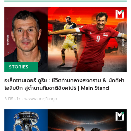
STORIES
อเล็กซานเดอร์ ดูริช : ชีวิตท่ามกลางสงคราม & นักกีฬา
โอลิมปิก สู่ตำนานทีมชาติสิงคโปร์ | Main Stand
3 ปีที่แล้ว • พชรพล เกตุจินากูล