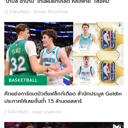
"นาบิล อานาน" โกนผมแก้เคล็ด หลังพ่าย "เสือคิม"
12 ชั่วโมงที่แล้ว • ดิถดนัย สิริประทีปสุข
BASKETBALL
ศึกแย่งการ์ดเดบิวต์แฟล็กก์เดือด สำนักประมูล Goldin
ประกาศให้เลยขั้นต่ำ 1.5 ล้านดอลลาร์
2 ชั่วโมงที่แล้ว • เจษฎา บุญประสม