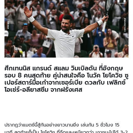
ศึกเทนนิส แกรนด์ สแลม วิมเบิลดัน ที่อังกฤษ
รอบ 8 คนสุดท้าย คู่น่าสนใจคือ โนวัค โยโควิช ซู
เปอร์สตาร์มือเก๋าจากเซอร์เบีย ดวลกับ เฟลิกซ์
โอเช่ร์-อลียาสซีม จากฝรั่งเศส
ปรากฏว่าแมตช์นี้สู้กันอย่างยาวนานยิ่ง เล่นกัน 5 ชั่วโมง 15
นาที สุดท้ายก็เป็น โยโควิช ที่อึดและเหนียวกว่า เอาชนะไปได้ 3-2