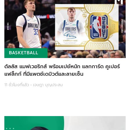
BASKETBALL
ดัลลัส แมฟเวอริกส์ พร้อมเปย์หนัก แลกการ์ด คูเปอร์
แฟล็กก์ ที่มีแพตช์เดบิวต์และลายเซ็น
11 ชั่วโมงที่แล้ว • เจษฎา บุญประสม