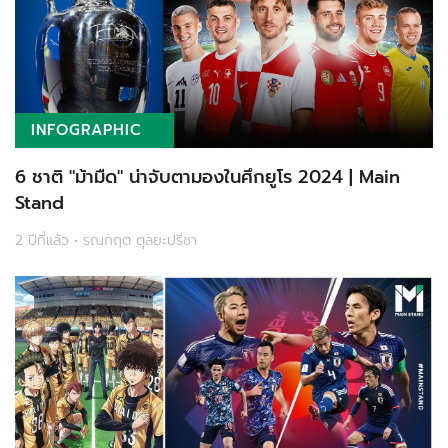
INFOGRAPHIC
6 ชาติ "ม้ามืด" น่าจับตามองในศึกยูโร 2024 | Main
Stand
2 ปีที่แล้ว • รณกฤต ตุลยะปรีชา