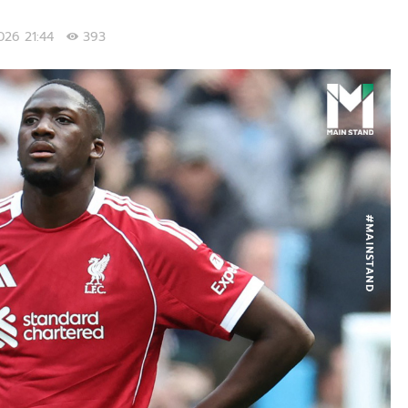
2026 21:44
393