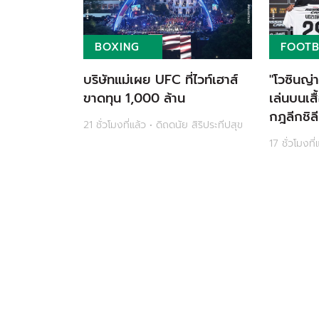
BOXING
FOOTB
บริษัทแม่เผย UFC ที่ไวท์เฮาส์
"โวซินญ่า
ขาดทุน 1,000 ล้าน
เล่นบนเสื
กฎลีกชิลี
21 ชั่วโมงที่แล้ว • ดิถดนัย สิริประทีปสุข
17 ชั่วโมงที