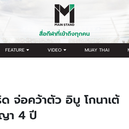
สื่อกีฬาที่เข้าถึงทุกคน
FEATURE
VIDEO
MUAY THAI
ริด จ่อคว้าตัว อิบู โกนาเต้
ญา 4 ปี