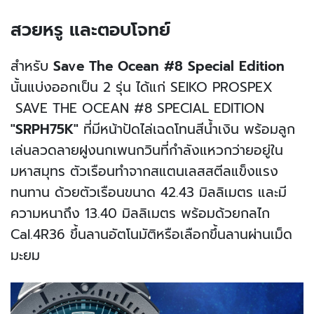
สวยหรู และตอบโจทย์
สำหรับ
Save The Ocean #8 Special Edition
นั้นแบ่งออกเป็น 2 รุ่น ได้แก่ SEIKO PROSPEX
SAVE THE OCEAN #8 SPECIAL EDITION
"SRPH75K"
ที่มีหน้าปัดไล่เฉดโทนสีน้ำเงิน พร้อมลูก
เล่นลวดลายฝูงนกเพนกวินที่กำลังแหวกว่ายอยู่ใน
มหาสมุทร ตัวเรือนทำจากสแตนเลสสตีลแข็งแรง
ทนทาน ด้วยตัวเรือนขนาด 42.43 มิลลิเมตร และมี
ความหนาถึง 13.40 มิลลิเมตร พร้อมด้วยกลไก
Cal.4R36 ขึ้นลานอัตโนมัติหรือเลือกขึ้นลานผ่านเม็ด
มะยม