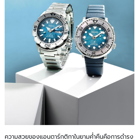
ความสวยของแอนตาร์กติกาในยามค่ำคืนคือการดำรง