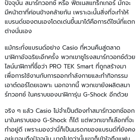
ปัจจุบัน สมาร์ทวอทช์ หรือ ฟิตเนสแทร็กเกอร์ มักจะ
มีหน้าตาที่ค่อนข้างคล้ายกัน เพราะฉะนั้นสิ่งที่จะทำให้
แบรนด์ของตนเองโดดเด่นขึ้นมาได้คือการดีไซน์ที่แตก
ต่างนั่นเอง
แม้กระทั่งแบรนด์อย่าง Casio ที่หวนคืนสู่ตลาด
นาฬิกาอัจฉริยะอีกครั้ง พวกเขาชูโรงสมาร์ทวอทช์ด้วย
ไลน์นาฬิกาที่ชื่อว่า PRO TEK Smart ที่ถูกสร้างมา
เพื่อการใช้งานกับการออกกำลังกายและทำกิจกรรม
เอาต์ดอร์โดยเฉพาะ นอกจากนี้ พวกเขายังผลิตสมา
ร์ทวอทช์ ในคราบของนาฬิการุ่น G-Shock อีกด้วย
จริง ๆ แล้ว Casio ไม่จำเป็นต้องทำสมาร์ทวอทช์ออก
มาในคราบของ G-Shock ก็ได้ แต่พวกเขาก็เลือกที่จะ
ทำอยู่ดี เพราะมองว่านี่ก็เป็นมรดกของแบรนด์ที่ยังคง
อยู่มาจนถึงปัจจุบัน มากไปกว่านั้นเขาก็เข้าใจถึงแฟน