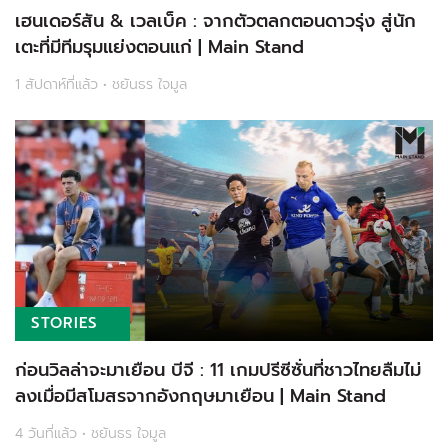
เฮนเดอร์สัน & เวลเบ็ค : จากตัวตลกตอนดาวรุ่ง สู่นัก
เตะที่มีทีมรุมแย่งตอนแก่ | Main Stand
1 สัปดาห์ที่แล้ว • ชยันธร ใจมูล
STORIES
ก่อนวิลล่าจะมาเยือน บีจี : 11 เกมปรีซีซั่นที่ชาวไทยลืมไม่
ลงเมื่อมีสโมสรจากอังกฤษมาเยือน | Main Stand
4 วันที่แล้ว • ชยันธร ใจมูล