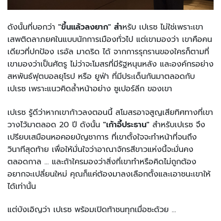
ดังนั้นที่บอกว่า
"ขึ้นแล้วลงยาก" สำ
หรับ เปเรซ ไม่ใช่เพราะเขา
เสพติดลาภยศในแบบนักการเมืองทั่วไป แต่เขามองว่า เขาคือคน
เดียวที่ปกป้อง เรอัล มาดริด ได้ จากการรุกรานของใครก็ตามที่
เขามองว่าเป็นศัตรู ไม่ว่าจะโมสรที่มีรัฐหนุนหลัง และองค์กรอย่าง
สหพันธ์ฟุตบอลยุโรป หรือ ยูฟ่า ที่มีประเด็นกันมาตลอดกับ
เปเรซ เพราะแนวคิดล้ำหน้าอย่าง ซูเปอร์ลีก ของเขา
เปเรซ รู้ดีว่าหากเขาก้าวลงตอนนี้ สโมสรอาจสูญเสียทิศทางที่เขา
วางไว้มาตลอด 20 ปี ดังนั้น
"เก้าอี้ประธาน"
สำหรับเปเรซ จึง
เปรียบเสมือนหอคอยบัญชาการ ที่เขาตั้งใจจะทำหน้าที่จนถึง
วินาทีสุดท้าย เพื่อให้มั่นใจว่าอาณาจักรสีขาวแห่งนี้จะมั่นคง
ตลอดกาล ... และถ้าใครมองว่าสิ่งที่เขาทำหรือคิดไม่ถูกต้อง
อยากจะเปลี่ยนใหม่ คุณก็แค่ต้องมาลงเลือกตั้งและเอาชนะเขาให้
ได้เท่านั้น
แต่บังเอิญว่า เปเรซ พร้อมเปิดท้าชนทุกเมื่อซะด้วย ...