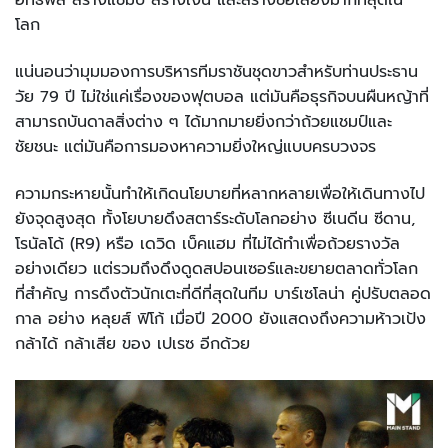
โลก
แน่นอนว่ามุมมองการบริหารทีมราชันชุดขาวสำหรับท่านประธาน
วัย 79 ปี ไม่ใช่แค่เรื่องของฟุตบอล แต่มันคือธุรกิจบนผืนหญ้าที่
สามารถบันดาลสิ่งต่าง ๆ ได้มากมายยิ่งกว่าถ้วยแชมป์และ
ชัยชนะ แต่มันคือการมองหาความยิ่งใหญ่แบบครบวงจร
ความกระหายนั้นทำให้เกิดนโยบายที่หลากหลายเพื่อให้เดินทางไป
ยังจุดสูงสุด ทั้งโยบายดึงสตาร์ระดับโลกอย่าง ซีเนดีน ซีดาน,
โรนัลโด้ (R9) หรือ เดวิด เบ็คแฮม ที่ไม่ได้ทำเพื่อถ้วยรางวัล
อย่างเดียว แต่รวมถึงดึงดูดสปอนเซอร์และขยายตลาดทั่วโลก
ที่สำคัญ การดึงตัวนักเตะที่ดีที่สุดในทีม บาร์เซโลน่า คู่ปรับตลอด
กาล อย่าง หลุยส์ ฟิโก้ เมื่อปี 2000 ยังแสดงถึงความห้าวเป้ง
กล้าได้ กล้าเสีย ของ เปเรซ อีกด้วย