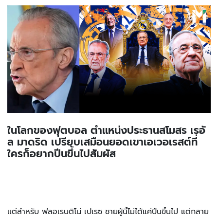
ในโลกของฟุตบอล ตำแหน่งประธานสโมสร เรอั
ล มาดริด เปรียบเสมือนยอดเขาเอเวอเรสต์ที่
ใครก็อยากปีนขึ้นไปสัมผัส
แต่สำหรับ ฟลอเรนติโน่ เปเรซ ชายผู้นี้ไม่ได้แค่ปีนขึ้นไป แต่กลาย