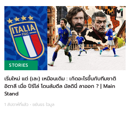
STORIES
เริ่มใหม่ แต่ (เละ) เหมือนเดิม : เกิดอะไรขึ้นกับทีมชาติ
อิตาลี เมื่อ ปีร์โล่ โดนล้มดีล มัลดินี่ ลาออก ? | Main
Stand
1 สัปดาห์ที่แล้ว • ชยันธร ใจมูล