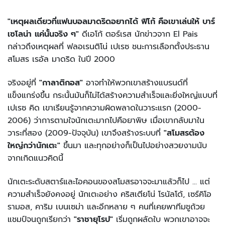
"เหตุผลเดียวที่แฟนบอลมาดริดอยากได้ ฟิโก้ คือเขาเล่นให้ บาร์
เซโลน่า แค่นั้นจริง ๆ"
ดีเอโก้ ตอร์เรส นักข่าวจาก El Pais
กล่าวถึงเหตุผลที่ ฟลอเรนติโน่ เปเรซ ชนะการเลือกตั้งประธาน
สโมสร เรอัล มาดริด ในปี 2000
จริงอยู่ที่
"กาลาติกอส"
อาจทำให้พวกเขาสร้างแบรนด์ที่
แข็งแกร่งขึ้น กระนั้นมันก็ไม่ได้สร้างความสำเร็จและยิ่งใหญ่แบบที่
เปเรซ คิด เขาเรียนรู้จากความผิดพลาดในวาระแรก (2000-
2006) ว่าการตามใจนักเตะมากไปคือยาพิษ เมื่อเขากลับมาใน
วาระที่สอง (2009-ปัจจุบัน) เขาจึงสร้างระบบที่
"สโมสรต้อง
ใหญ่กว่านักเตะ"
ขึ้นมา และทุกอย่างก็เป็นไปอย่างสวยงามนับ
จากเกิดแนวคิดนี้
นักเตะระดับสตาร์และไอคอนของสโมสรอาจจะมาแล้วก็ไป ... แต่
ความสำเร็จยังคงอยู่ นักเตะอย่าง คริสเตียโน่ โรนัลโด้, เซร์คิโอ
รามอส, คาริม เบนเซม่า และอีกหลาย ๆ คนที่เคยพาทีมชูถ้วย
แชมป์จนถูกเรียกว่า
"ราชายุโรป"
เริ่มถูกผลัดใบ พวกเขาอาจจะ