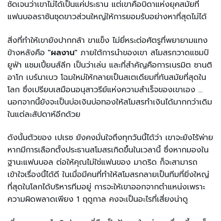
ชัดเจนว่าเขาไม่ได้เป็นแค่ประธาน แต่เขาคือบิดาแห่งยุคสมัยที่
แฟนบอลราชันชุดขาวส่วนใหญ่ให้การยอมรับอย่างหาที่สุดไม่ได้
สิ่งที่ทำให้เขายังปากกล้า ขาแข็ง ไม่ยี่หระต่อศัตรูที่พยายามแทง
ข้างหลังคือ
"ผลงาน"
ภายใต้การนำของเขา สโมสรกวาดแชมป์
ยูฟ่า แชมเปี้ยนส์ลีก เป็นว่าเล่น และที่สำคัญคือการเนรมิต ซานติ
อาโก เบร์นาเบว โฉมใหม่ให้กลายเป็นสเตเดียมที่ทันสมัยที่สุดใน
โลก ซึ่งเปรียบเสมือนอนุสาวรีย์แห่งความสำเร็จของเขาเอง ...
นอกจากนี้ยังจะเป็นบ่อเงินบ่อทองให้สโมสรทำเงินได้มากกว่าเดิม
ในแต่ละสัปดาห์อีกด้วย
ดังนั้นตัวของ เปเรซ ยังคงมั่นใจถึงทุกวันนี้ได้ว่า เขาจะยังไร้พ่าย
หากมีการเลือกตั้งประธานสโมสรเกิดขึ้นในเวลานี้ ซึ่งหากมองใน
ฐานะแฟนบอล ต่อให้คุณไม่ใช่แฟนของ มาดริด ก็จะสามารถ
เข้าใจเรื่องนี้ได้ดี ในเมื่อมีคนที่ทำให้สโมสรกลายเป็นทีมที่ยิ่งใหญ่
ที่สุดในโลกได้บริหารทีมอยู่ การจะให้เขาออกจากตำแหน่งเพราะ
ความผิดพลาดเพียง 1 ฤดูกาล คงจะเป็นอะไรที่เสี่ยงน่าดู