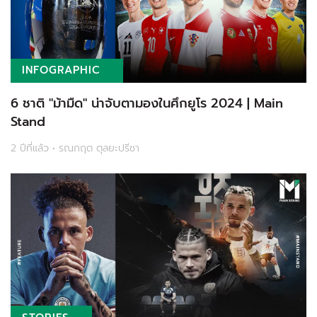
INFOGRAPHIC
6 ชาติ "ม้ามืด" น่าจับตามองในศึกยูโร 2024 | Main
Stand
2 ปีที่แล้ว • รณกฤต ตุลยะปรีชา