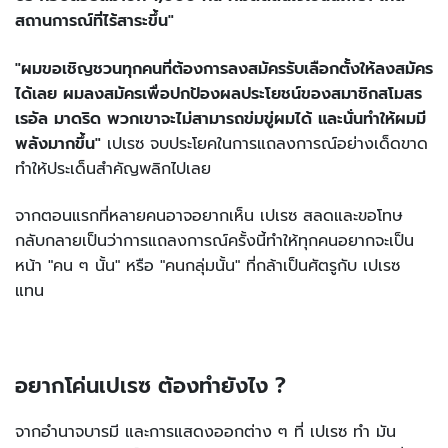
สถานการณ์ที่ไร้สาระขึ้น"
"ผมขอเชิญชวนทุกคนที่ต้องการลงสมัครรับเลือกตั้งให้ลงสมัคร
ได้เลย ผมลงสมัครเพื่อปกป้องผลประโยชน์ของสมาชิกสโมสร
เรอัล มาดริด พวกเขาจะไม่สามารถข่มขู่ผมได้ และนั่นทำให้ผมมี
พลังมากขึ้น"
เปเรซ จบประโยคในการแถลงการณ์อย่างเด็ดขาด
ทำให้ประเด็นสำคัญพลิกไปเลย
จากตอนแรกที่หลายคนอาจอยากเห็น เปเรซ สลดและขอโทษ
กลับกลายเป็นว่าการแถลงการณ์ครั้งนี้ทำให้ทุกคนอยากจะเป็น
หน้า "คน ๆ นั้น" หรือ "คนกลุ่มนั้น" ที่กล้าเป็นศัตรูกับ เปเรซ
แทน
อยากโค่นเปเรซ ต้องทำยังไง ?
จากอำนาจบารมี และการแสดงออกต่าง ๆ ที่ เปเรซ ทำ มัน