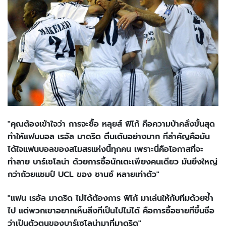
"คุณต้องเข้าใจว่า การจะซื้อ หลุยส์ ฟิโก้ คือความบ้าคลั่งขั้นสุด
ทำให้แฟนบอล เรอัล มาดริด ตื่นเต้นอย่างมาก ที่สำคัญคือมัน
ได้ใจแฟนบอลของสโมสรแห่งนี้ทุกคน เพราะนี่คือโอกาสที่จะ
ทำลาย บาร์เซโลน่า ด้วยการซื้อนักเตะเพียงคนเดียว มันยิ่งใหญ่
กว่าถ้วยแชมป์ UCL ของ ซานซ์ หลายเท่าตัว"
"แฟน เรอัล มาดริด ไม่ได้ต้องการ ฟิโก้ มาเล่นให้กับทีมด้วยซ้ำ
ไป แต่พวกเขาอยากเห็นสิ่งที่เป็นไปไม่ได้ คือการซื้อชายที่ขึ้นชื่อ
ว่าเป็นตัวตนของบาร์เซโลน่ามาที่มาดริด"