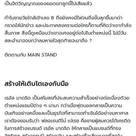
เป็นจิตวิญญาณของยอดเขาลูกนี้ไปเสียแล้ว
ทำไมชายวัยใกล้เข้าเลข 8 ถึงยังคงมีไฟจนถึงขั้นลุกขึ้นมาด่า
กราดใส่นักข่าว และประกาศสงครามต่อใครก็ตามที่คิดว่าเขากำลัง
สิ้นภาพ สิ่งนี้ดูเหมือนว่าเขาจะคงอยู่ต่อไปในตำแหน่งนี้ ไม่มีวัน
สละอำนาจจนกว่าลมหายใจสุดท้ายจะมาถึง ?
ติดตามกับ MAIN STAND
สร้างให้เติบโตเองกับมือ
เรอัล มาดริด เป็นสโมสรที่ประสบความสำเร็จอย่างต่อเนื่องด้วย
ตำแหน่งแชมป์ต่าง ๆ นานา ทว่าเมื่อฟุตบอลกลายเป็นความ
บันเทิงอย่างหนึ่งและเป็นธุรกิจที่สามารถทำเงินได้อย่างมหาศาล
เราต้องยอมรับว่า ฟลอเรนติโน่่ เปเรซ คือชายผู้สมควรได้เครดิต
ในการสร้างแบรนด์ เรอัล มาดริด ให้กลายเป็นแบรนด์ที่ทรง
อิทธิพล สร้างแชมป์ สร้างเงิน และสร้างชื่อเสียงมากที่สุดใน