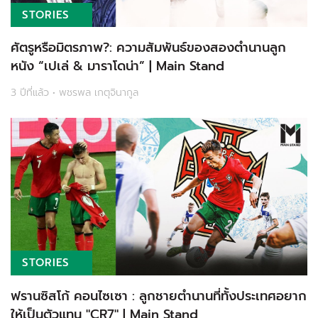
STORIES
ศัตรูหรือมิตรภาพ?: ความสัมพันธ์ของสองตำนานลูก
หนัง “เปเล่ & มาราโดน่า” | Main Stand
3 ปีที่แล้ว • พชรพล เกตุจินากูล
STORIES
ฟรานซิสโก้ คอนไซเซา : ลูกชายตำนานที่ทั้งประเทศอยาก
ให้เป็นตัวแทน "CR7" | Main Stand