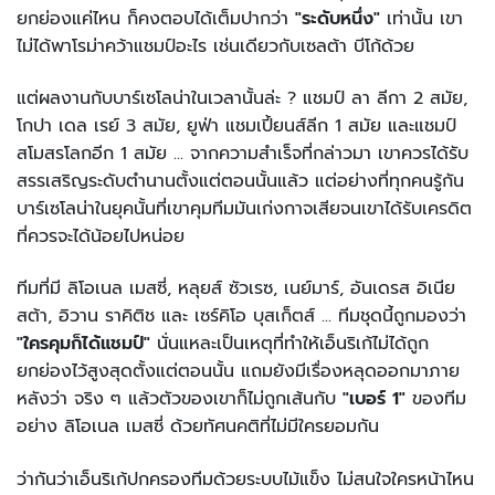
ยกย่องแค่ไหน ก็คงตอบได้เต็มปากว่า
"ระดับหนึ่ง"
เท่านั้น เขา
ไม่ได้พาโรม่าคว้าแชมป์อะไร เช่นเดียวกับเซลต้า บีโก้ด้วย
แต่ผลงานกับบาร์เซโลน่าในเวลานั้นล่ะ ? แชมป์ ลา ลีกา 2 สมัย,
โกปา เดล เรย์ 3 สมัย, ยูฟ่า แชมเปี้ยนส์ลีก 1 สมัย และแชมป์
สโมสรโลกอีก 1 สมัย ... จากความสำเร็จที่กล่าวมา เขาควรได้รับ
สรรเสริญระดับตำนานตั้งแต่ตอนนั้นแล้ว แต่อย่างที่ทุกคนรู้กัน
บาร์เซโลน่าในยุคนั้นที่เขาคุมทีมมันเก่งกาจเสียจนเขาได้รับเครดิต
ที่ควรจะได้น้อยไปหน่อย
ทีมที่มี ลิโอเนล เมสซี่, หลุยส์ ซัวเรซ, เนย์มาร์, อันเดรส อิเนีย
สต้า, อิวาน ราคิติช และ เซร์คิโอ บุสเก็ตส์ ... ทีมชุดนี้ถูกมองว่า
"ใครคุมก็ได้แชมป์"
นั่นแหละเป็นเหตุที่ทำให้เอ็นริเก้ไม่ได้ถูก
ยกย่องไว้สูงสุดตั้งแต่ตอนนั้น แถมยังมีเรื่องหลุดออกมาภาย
หลังว่า จริง ๆ แล้วตัวของเขาก็ไม่ถูกเส้นกับ
"เบอร์ 1"
ของทีม
อย่าง ลิโอเนล เมสซี่ ด้วยทัศนคติที่ไม่มีใครยอมกัน
ว่ากันว่าเอ็นริเก้ปกครองทีมด้วยระบบไม้แข็ง ไม่สนใจใครหน้าไหน