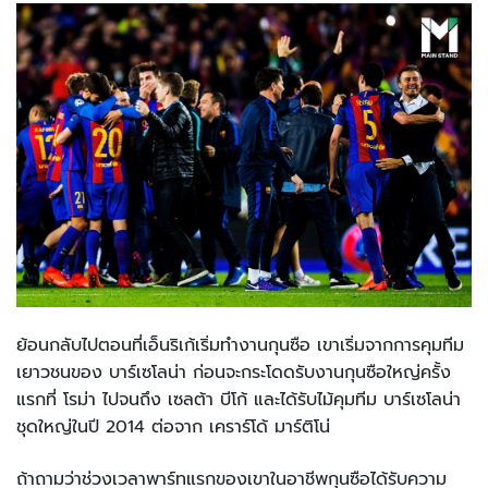
ย้อนกลับไปตอนที่เอ็นริเก้เริ่มทำงานกุนซือ เขาเริ่มจากการคุมทีม
เยาวชนของ บาร์เซโลน่า ก่อนจะกระโดดรับงานกุนซือใหญ่ครั้ง
แรกที่ โรม่า ไปจนถึง เซลต้า บีโก้ และได้รับไม้คุมทีม บาร์เซโลน่า
ชุดใหญ่ในปี 2014 ต่อจาก เคราร์โด้ มาร์ติโน่
ถ้าถามว่าช่วงเวลาพาร์ทแรกของเขาในอาชีพกุนซือได้รับความ