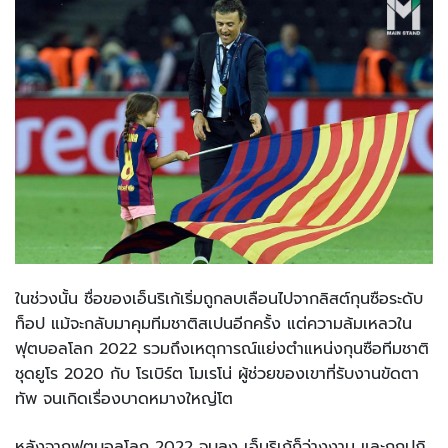
ในช่วงนั้น ชื่อของเอ็นริเก้เริ่มถูกลบเลือนไปจากลิสต์กุนซือระดับ
ท็อป แม้จะกลับมาคุมทีมชาติสเปนอีกครั้ง แต่ความล้มเหลวใน
ฟุตบอลโลก 2022 รวมถึงเหตุการณ์แย่งตำแหน่งกุนซือทีมชาติ
ชุดยูโร 2020 กับ โรเบิร์ต โมเรโน่ ผู้ช่วยของเขาที่รับงานขัดตา
ทัพ จนเกิดเรื่องบาดหมางใหญ่โต
หลังจากฟุตบอลโลก 2022 จบลง เอ็นริเก้ก็ว่างงาน และถูกปฏิ