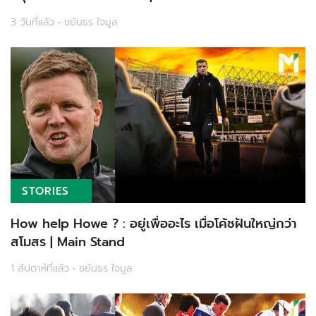
3 วันที่แล้ว • ชยันธร ใจมูล
STORIES
How help Howe ? : อยู่เพื่ออะไร เมื่อโค้ชฝันใหญ่กว่า
สโมสร | Main Stand
1 สัปดาห์ที่แล้ว • ชยันธร ใจมูล