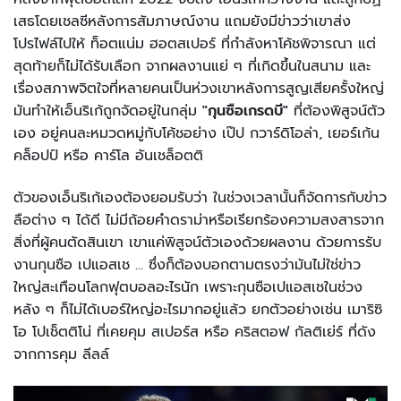
เสธโดยเชลซีหลังการสัมภาษณ์งาน แถมยังมีข่าวว่าเขาส่ง
โปรไฟล์ไปให้ ท็อตแน่ม ฮอตสเปอร์ ที่กำลังหาโค้ชพิจารณา แต่
สุดท้ายก็ไม่ได้รับเลือก จากผลงานแย่ ๆ ที่เกิดขึ้นในสนาม และ
เรื่องสภาพจิตใจที่หลายคนเป็นห่วงเขาหลังการสูญเสียครั้งใหญ่
มันทำให้เอ็นริเก้ถูกจัดอยู่ในกลุ่ม
"กุนซือเกรดบี"
ที่ต้องพิสูจน์ตัว
เอง อยู่คนละหมวดหมู่กับโค้ชอย่าง เป๊ป กวาร์ดิโอล่า, เยอร์เก้น
คล็อปป์ หรือ คาร์โล อันเชล็อตติ
ตัวของเอ็นริเก้เองต้องยอมรับว่า ในช่วงเวลานั้นก็จัดการกับข่าว
ลือต่าง ๆ ได้ดี ไม่มีถ้อยคำดราม่าหรือเรียกร้องความสงสารจาก
สิ่งที่ผู้คนตัดสินเขา เขาแค่พิสูจน์ตัวเองด้วยผลงาน ด้วยการรับ
งานกุนซือ เปแอสเช ... ซึ่งก็ต้องบอกตามตรงว่ามันไม่ใช่ข่าว
ใหญ่สะเทือนโลกฟุตบอลอะไรนัก เพราะกุนซือเปแอสเชในช่วง
หลัง ๆ ก็ไม่ได้เบอร์ใหญ่อะไรมากอยู่แล้ว ยกตัวอย่างเช่น เมาริซิ
โอ โปเช็ตติโน่ ที่เคยคุม สเปอร์ส หรือ คริสตอฟ กัลติเย่ร์ ที่ดัง
จากการคุม ลีลล์