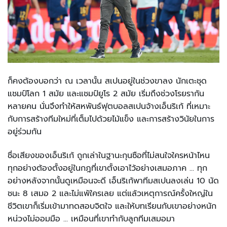
ก็คงต้องบอกว่า ณ เวลานั้น สเปนอยู่ในช่วงขาลง นักเตะชุด
แชมป์โลก 1 สมัย และแชมป์ยูโร 2 สมัย เริ่มถึงช่วงโรยรากัน
หลายคน นั่นจึงทำให้สหพันธ์ฟุตบอลสเปนจ้างเอ็นริเก้ ที่เหมาะ
กับการสร้างทีมใหม่ที่เต็มไปด้วยไม้แข็ง และการสร้างวินัยในการ
อยู่ร่วมกัน
ชื่อเสียงของเอ็นริเก้ ถูกเล่าในฐานะกุนซือที่ไม่สนใจใครหน้าไหน
ทุกอย่างต้องตั้งอยู่ในกฎที่เขาตั้งเอาไว้อย่างเสมอภาค ... ทุก
อย่างหลังจากนั้นดูเหมือนจะดี เอ็นริเก้พาทีมสเปนลงเล่น 10 นัด
ชนะ 8 เสมอ 2 และไม่แพ้ใครเลย แต่แล้วเหตุการณ์ครั้งใหญ่ใน
ชีวิตเขาก็เริ่มเข้ามาทดสอบจิตใจ และให้บทเรียนกับเขาอย่างหนัก
หน่วงไม่ออมมือ ... เหมือนที่เขาทำกับลูกทีมเสมอมา