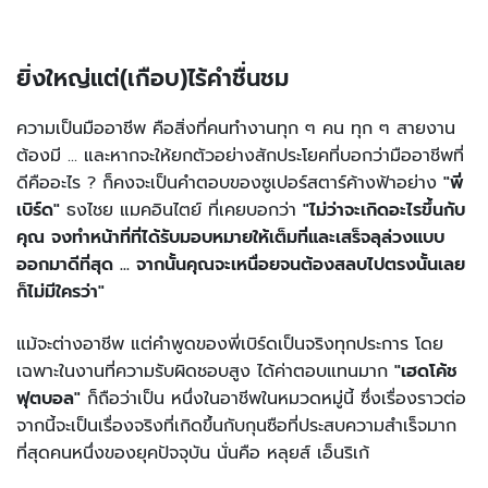
ยิ่งใหญ่แต่(เกือบ)ไร้คำชื่นชม
ความเป็นมืออาชีพ คือสิ่งที่คนทำงานทุก ๆ คน ทุก ๆ สายงาน
ต้องมี ... และหากจะให้ยกตัวอย่างสักประโยคที่บอกว่ามืออาชีพที่
ดีคืออะไร ? ก็คงจะเป็นคำตอบของซูเปอร์สตาร์ค้างฟ้าอย่าง
"พี่
เบิร์ด"
ธงไชย แมคอินไตย์ ที่เคยบอกว่า
"ไม่ว่าจะเกิดอะไรขึ้นกับ
คุณ จงทำหน้าที่ที่ได้รับมอบหมายให้เต็มที่และเสร็จลุล่วงแบบ
ออกมาดีที่สุด ... จากนั้นคุณจะเหนื่อยจนต้องสลบไปตรงนั้นเลย
ก็ไม่มีใครว่า"
แม้จะต่างอาชีพ แต่คำพูดของพี่เบิร์ดเป็นจริงทุกประการ โดย
เฉพาะในงานที่ความรับผิดชอบสูง ได้ค่าตอบแทนมาก
"เฮดโค้ช
ฟุตบอล"
ก็ถือว่าเป็น หนึ่งในอาชีพในหมวดหมู่นี้ ซึ่งเรื่องราวต่อ
จากนี้จะเป็นเรื่องจริงที่เกิดขึ้นกับกุนซือที่ประสบความสำเร็จมาก
ที่สุดคนหนึ่งของยุคปัจจุบัน นั่นคือ หลุยส์ เอ็นริเก้