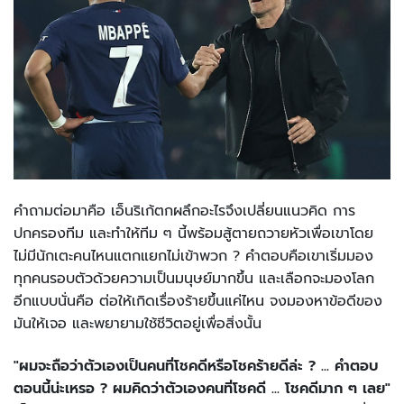
คำถามต่อมาคือ เอ็นริเก้ตกผลึกอะไรจึงเปลี่ยนแนวคิด การ
ปกครองทีม และทำให้ทีม ๆ นี้พร้อมสู้ตายถวายหัวเพื่อเขาโดย
ไม่มีนักเตะคนไหนแตกแยกไม่เข้าพวก ? คำตอบคือเขาเริ่มมอง
ทุกคนรอบตัวด้วยความเป็นมนุษย์มากขึ้น และเลือกจะมองโลก
อีกแบบนั่นคือ ต่อให้เกิดเรื่องร้ายขึ้นแค่ไหน จงมองหาข้อดีของ
มันให้เจอ และพยายามใช้ชีวิตอยู่เพื่อสิ่งนั้น
"ผมจะถือว่าตัวเองเป็นคนที่โชคดีหรือโชคร้ายดีล่ะ ? ... คำตอบ
ตอนนี้น่ะเหรอ ? ผมคิดว่าตัวเองคนที่โชคดี ... โชคดีมาก ๆ เลย"