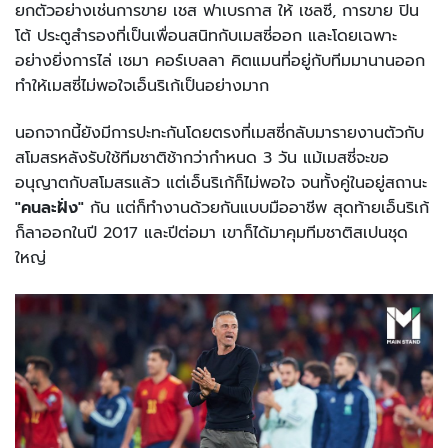
ยกตัวอย่างเช่นการขาย เชส ฟาเบรกาส ให้ เชลซี, การขาย ปิน
โต้ ประตูสำรองที่เป็นเพื่อนสนิทกับเมสซี่ออก และโดยเฉพาะ
อย่างยิ่งการไล่ เชมา คอร์เบลลา คิตแมนที่อยู่กับทีมมานานออก
ทำให้เมสซี่ไม่พอใจเอ็นริเก้เป็นอย่างมาก
นอกจากนี้ยังมีการปะทะกันโดยตรงที่เมสซี่กลับมารายงานตัวกับ
สโมสรหลังรับใช้ทีมชาติช้ากว่ากำหนด 3 วัน แม้เมสซี่จะขอ
อนุญาตกับสโมสรแล้ว แต่เอ็นริเก้ก็ไม่พอใจ จนทั้งคู่ในอยู่สถานะ
"คนละฝั่ง"
กัน แต่ก็ทำงานด้วยกันแบบมืออาชีพ สุดท้ายเอ็นริเก้
ก็ลาออกในปี 2017 และปีต่อมา เขาก็ได้มาคุมทีมชาติสเปนชุด
ใหญ่