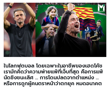
ในโลกฟุตบอล โดยเฉพาะในอาชีพของเฮดโค้ช
เรามักคิดว่าความพ่ายแพ้ที่เจ็บที่สุด คือการแพ้
นัดชิงชนะเลิศ … การโดนปลดจากตำแหน่ง …
หรือการถูกผู้คนตราหน้าว่าตกยุค หมดอนาคต