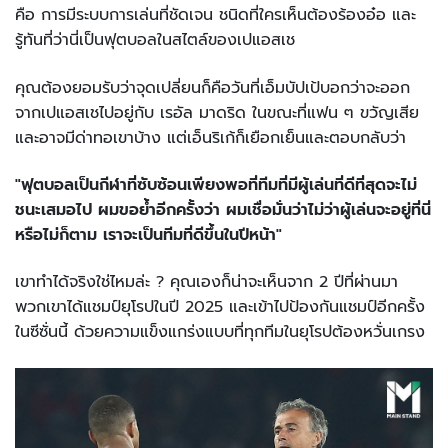
คือ การมีระบบการเล่นที่ชัดเจน ชนิดที่ใครเห็นต้องร้องอ๋อ และ
รู้ทันที่ว่านี่เป็นฟุตบอลในสไตล์ของเปแอสเช
คุณต้องยอมรับว่าจุดเปลี่ยนก็คือวันที่เอ็มบัปเป้บอกว่าจะออก
จากเปแอสเชไปอยู่กับ เรอัล มาดริด ในขณะที่แฟน ๆ ขวัญเสีย
และอาจมีด่าทอเขาบ้าง แต่เอ็นริเก้ก็เยือกเย็นและตอบกลับว่า
"ฟุตบอลเป็นกีฬาที่ซับซ้อนเพียงพอที่ทีมที่มีผู้เล่นที่ดีที่สุดจะไม่
ชนะเสมอไป ผมขอย้ำอีกครั้งว่า ผมเชื่อมั่นว่าไม่ว่าผู้เล่นจะอยู่ที่นี่
หรือไม่ก็ตาม เราจะเป็นทีมที่ดีขึ้นในปีหน้า"
เขาทำได้จริงใช่ไหมล่ะ ? คุณเองก็น่าจะเห็นจาก 2 ปีที่ผ่านมา
พวกเขาได้แชมป์ยุโรปในปี 2025 และเข้าไปป้องกันแชมป์อีกครั้ง
ในซีซั่นนี้ ด้วยความแข็งแกร่งแบบที่ทุกทีมในยุโรปต้องหวั่นเกรง