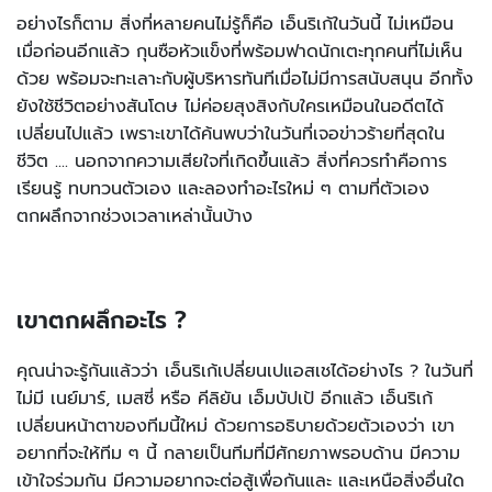
อย่างไรก็ตาม สิ่งที่หลายคนไม่รู้ก็คือ เอ็นริเก้ในวันนี้ ไม่เหมือน
เมื่อก่อนอีกแล้ว กุนซือหัวแข็งที่พร้อมฟาดนักเตะทุกคนที่ไม่เห็น
ด้วย พร้อมจะทะเลาะกับผู้บริหารทันทีเมื่อไม่มีการสนับสนุน อีกทั้ง
ยังใช้ชีวิตอย่างสันโดษ ไม่ค่อยสุงสิงกับใครเหมือนในอดีตได้
เปลี่ยนไปแล้ว เพราะเขาได้ค้นพบว่าในวันที่เจอข่าวร้ายที่สุดใน
ชีวิต .... นอกจากความเสียใจที่เกิดขึ้นแล้ว สิ่งที่ควรทำคือการ
เรียนรู้ ทบทวนตัวเอง และลองทำอะไรใหม่ ๆ ตามที่ตัวเอง
ตกผลึกจากช่วงเวลาเหล่านั้นบ้าง
เขาตกผลึกอะไร ?
คุณน่าจะรู้กันแล้วว่า เอ็นริเก้เปลี่ยนเปแอสเชได้อย่างไร ? ในวันที่
ไม่มี เนย์มาร์, เมสซี่ หรือ คีลิยัน เอ็มบัปเป้ อีกแล้ว เอ็นริเก้
เปลี่ยนหน้าตาของทีมนี้ใหม่ ด้วยการอธิบายด้วยตัวเองว่า เขา
อยากที่จะให้ทีม ๆ นี้ กลายเป็นทีมที่มีศักยภาพรอบด้าน มีความ
เข้าใจร่วมกัน มีความอยากจะต่อสู้เพื่อกันและ และเหนือสิ่งอื่นใด