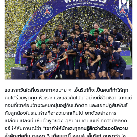
และหากวันใดที่บรรยากาศสบาย ๆ เอ็นริเก้ก็จะเป็นคนที่ทำให้ทุก
คนได้ร่วมพูดคุย หัวเราะ และแซวกันไปมาอย่างมีชีวิตชีวา จากแต่
ก่อนที่เขาค่อนข้างจะหมกมุ่นอยู่กับแท็กติก และแยกปฏิสัมพันธ์
กับลูกน้องในระยะห่างที่อาจจะมากเกินไป ยกตัวอย่างการ
เปลี่ยนแปลงนี้ เช่นคำพูดของ อุสมาน เดมเบเล่ ที่คว้าบัลลงด
อร์ ให้สัมภาษณ์ว่า
"เขาทำให้นักเตะทุกคนรู้สึกว่าตัวเองมีความ
สำคัญต่อทีม ตลอด 3 เดือนมานี้ หลุยส์ เอ็นริเก้ จะพูดว่า 'อุ