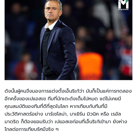
ดังนั้นผู้คนจึงมองการแต่งตั้งเอ็นริเก้ว่า มันก็เป็นแค่การทดลอง
อีกครั้งของเปแอสเช ทีมที่นักเตะดังเต็มไปหมด แต่ไม่เคยมี
คุณสมบัติของทีมที่ดีที่สุดในโลก หากเทียบกับทีมที่มี
ประวัติศาสตร์อย่าง บาร์เซโลน่า, บาเยิร์น มิวนิค หรือ เรอัล
มาดริด ก็ต้องยอมรับว่า เปแอสเชก่อนที่เอ็นริเก้เข้ามา ยังห่าง
ไกลต่อการเทียบรัศมีจริง ๆ