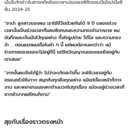
เอ็นริเก้กล่าวในสารคดีหลังเขาพาเปแอสเชพิชิตแชมป์ยุโรปเมื่อซี
ซั่น 2024-25
"ซาน่า ลูกสาวของผม เราใช้ชีวิตด้วยกันได้ 9 ปี ตลอดช่วง
เวลานั้นเป็นช่วงเวลาที่แสนพิเศษและความทรงจำมากมาย ผม
บันทึกและเก็บมันไว้ทุกอย่าง ทั้งในรูปถ่าย วีดีโอ และความทรง
จำ ... ตอนแรกผมเชื่อในคำ ๆ นี้ แต่ผมต้องบอกว่าว่า แม้
ร่างกายของเธอจะไม่อยู่ที่นี่ แต่จิตวิญญาณของเธอยังอยู่กับ
เราเสมอ"
"จากนั้นผมจีงได้รู้ว่า ไม่ว่าจะเกิดอะไรขึ้น จงใช้เวลาอยู่กับ
ครอบครัวให้มาาก สนุกกับทุกสิ่งทุกอย่าง แม้แต่เรื่องหน้าที่การ
งาน และพยายามมองหาด้านบวกในทุกเรื่อง แม้จะอยู่ช่วงเวลาที่
ยากลำบากแค่ไหนก็ตาม"
สุขกับเรื่องราวตรงหน้า