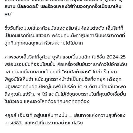
สมาน บัลลงดอร์' และร้องเพลงใส่ทำนองทุกครั้งเมื่อเขาเห็น
ผม"
ซึ่งวันที่เดมเบเล่เอาถ้วยบัลลงดอร์มาในห้องแต่งตัว เอ็นริเก้ก็
เป็นคนแรกที่เริ่มแซวเขา พร้อมกับเต๊ะท่าสูบซิการ์ในบรรยากาศที่
ลูกทีมทุกคนสนุกและหัวเราะตามได้ไม่ยาก
ภาพของเอ็นริเก้ที่ชูถ้วย ยูฟ่า แชมเปี้ยนส์ลีก ในซีซั่น 2024-25
พร้อมรอยยิ้มที่อ่อนโยนขึ้น คือเครื่องยืนยันว่าเขาก้าวไปอีกระดับ
แล้ว ตอนนี้เขากลายเป็นคนที่
"ชนะใจตัวเอง"
ได้สำเร็จ เขา
พิสูจน์ให้เห็นว่า แม้จะถูกตราหน้าว่าเป็นกุนซือที่ตกยุค หรือถูก
ปฏิเสธจากทีมยักษ์ใหญ่ในพรีเมียร์ลีก ใด ๆ ก็ตามที่คนอื่นจะพูด
ถึงคุณในแง่ร้าย ๆ ได้ แต่นั่นไม่ใช่จุดจบตราบใดที่คุณยังเชื่อมั่น
ในตัวเอง และมองโลกด้วยทัศนคติที่ถูกต้อง
หลุยส์ เอ็นริเก้ อยู่บนเส้นทางนั้น ... เส้นทางแห่งความสุขทั้งแง่
การใช้ชีวิตและหน้าที่การงานอย่างแท้จริง