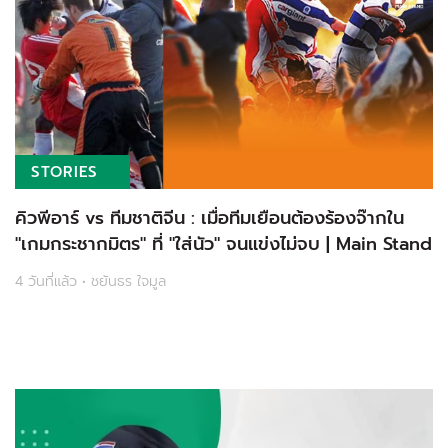
STORIES
คิวพีอาร์ vs ทีมชาติจีน : เมื่อทีมเยือนต้องร้องจ๊ากใน
"เกมกระชากมิตร" ที่ "ใส่นัว" จนแข่งไม่จบ | Main Stand
4 วันที่แล้ว • ชยันธร ใจมูล