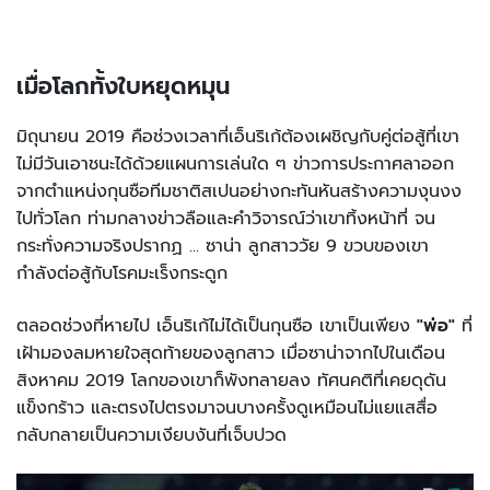
เมื่อโลกทั้งใบหยุดหมุน
มิถุนายน 2019 คือช่วงเวลาที่เอ็นริเก้ต้องเผชิญกับคู่ต่อสู้ที่เขา
ไม่มีวันเอาชนะได้ด้วยแผนการเล่นใด ๆ ข่าวการประกาศลาออก
จากตำแหน่งกุนซือทีมชาติสเปนอย่างกะทันหันสร้างความงุนงง
ไปทั่วโลก ท่ามกลางข่าวลือและคำวิจารณ์ว่าเขาทิ้งหน้าที่ จน
กระทั่งความจริงปรากฏ ... ซาน่า ลูกสาววัย 9 ขวบของเขา
กำลังต่อสู้กับโรคมะเร็งกระดูก
ตลอดช่วงที่หายไป เอ็นริเก้ไม่ได้เป็นกุนซือ เขาเป็นเพียง
"พ่อ"
ที่
เฝ้ามองลมหายใจสุดท้ายของลูกสาว เมื่อซาน่าจากไปในเดือน
สิงหาคม 2019 โลกของเขาก็พังทลายลง ทัศนคติที่เคยดุดัน
แข็งกร้าว และตรงไปตรงมาจนบางครั้งดูเหมือนไม่แยแสสื่อ
กลับกลายเป็นความเงียบงันที่เจ็บปวด