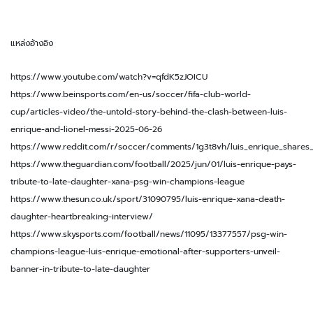
แหล่งอ้างอิง
https://www.youtube.com/watch?v=qfdK5zJOICU
https://www.beinsports.com/en-us/soccer/fifa-club-world-
cup/articles-video/the-untold-story-behind-the-clash-between-luis-
enrique-and-lionel-messi-2025-06-26
https://www.reddit.com/r/soccer/comments/1g3t8vh/luis_enrique_shares_
https://www.theguardian.com/football/2025/jun/01/luis-enrique-pays-
tribute-to-late-daughter-xana-psg-win-champions-league
https://www.thesun.co.uk/sport/31090795/luis-enrique-xana-death-
daughter-heartbreaking-interview/
https://www.skysports.com/football/news/11095/13377557/psg-win-
champions-league-luis-enrique-emotional-after-supporters-unveil-
banner-in-tribute-to-late-daughter