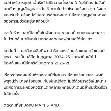
แต่สำหรับ หลุยส์ เอ็นริเก้ ไม่มีความเจ็บปวดใดใกล้เคียงกับวันที่
เขาต้องสูญเสียลูกสาววัย 9 ขวบไปด้วยโรคมะเร็งกระดูก ซึ่งเขา
ยอมรับว่า ครั้งหนึ่งในความรู้สึกของเขา นี่คือการสูญเสียเหตุผล
ของการมีชีวิตอยู่เลยด้วยซ้ำ
และในห้วงเวลาที่โลกทั้งใบพังทลาย ชายคนนี้เคยถูกมองว่าอาจ
ไม่มีวันกลับมายืนอยู่บนจุดสูงสุดของฟุตบอลได้อีกแล้ว
แต่วันนี้ … เขาคือกุนซือที่พา ปารีส แซงต์-แชร์กแมง คว้าแชมป์
ยูฟ่า แชมเปี้ยนส์ลีก ในฤดูกาล 2024-25 และพาทีมเข้าไป
ป้องกันแชมป์อีกครั้งในฤดูกาล 2025-26
เรื่องราวของเขาในช่วงหลายปีที่ผ่านมา คือบทเรียนราคาแพงที่
พิสูจน์ว่า บางครั้งชัยชนะที่ยิ่งใหญ่ที่สุด ไม่ใช่ถ้วยรางวัลในสนาม
แต่คือการประคองหัวใจที่แตกสลายให้กลับมาเต้นอย่างมีชีวิตชีวา
ได้อีกครั้ง
ติดตามทั้งหมดกับ MAIN STAND