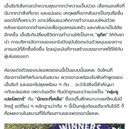
เอ็นริเก้เลือกจดจำความสุขมากกว่าความเจ็บปวด เลือกมองสิ่งที่
มีมากกว่าสิ่งที่ขาด และแน่นอน เหตุผลที่เขากลับมาเป็นกุนซือชั้น
ยอดได้ก็เพราะว่า เขาเปลี่ยนแนวคิดการทำงานแบบใหม่ด้วย
หลังลาออกจากตำแหน่งเพื่อดูแลครอบครัว และกลับมาเป็นโค้ช
อีกครั้ง เอ็นริเก้เปลี่ยนชีวิตการทำงานให้เป็นการ
"อุทิศ"
ให้กับซา
น่า การบริหารจัดการของเขาในปัจจุบันโดดเด่นด้วยมุมมองทาง
อารมณ์ที่ลึกซึ้งยิ่งขึ้น โดยมุ่งเน้นที่การสร้างบรรยากาศที่ดีให้กับ
ผู้เล่นของเขา
ห้องแต่งตัวของเปแอสเชตอนนี้เป็นแบบนั้นแหละ วันไหนที่
ต้องการโฟกัสกับเกมในสนาม พวกเขาจะพร้อมรับฟังคำพูดของ
เอ็นริเก้ และออกไปลุยพร้อม ๆ กัน ... จะว่าไปสิ่งนี้สำคัญมา
กกับเปแอสเช เพราะในอดีต ทีมมักถูกมองว่าแบ่งเป็น
"กลุ่มซู
เปอร์สตาร์"
กับ
"นักเตะที่เหลือ"
ซึ่งจะตื้นลึกหนาบางแค่ไหนไม่มี
ใครรู้ แต่ที่แน่ ๆ หลักฐานว่าทีม ๆ นี้เป็นกลุ่มก้อนเดียวกันได้ดี ก็
คือผลงานในสนามที่ไร้เทียมทานของพวกเขานี่แหละ