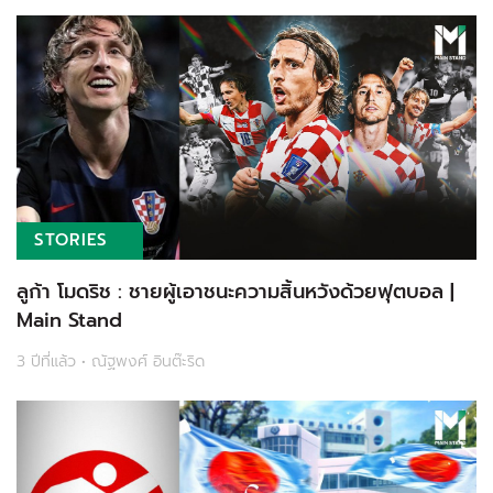
STORIES
ลูก้า โมดริช : ชายผู้เอาชนะความสิ้นหวังด้วยฟุตบอล |
Main Stand
3 ปีที่แล้ว • ณัฐพงศ์ อินต๊ะริด