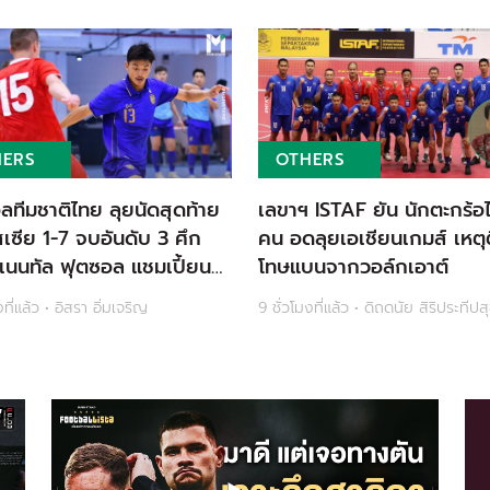
HERS
OTHERS
ลทีมชาติไทย ลุยนัดสุดท้าย
เลขาฯ ISTAF ยัน นักตะกร้อ
สเซีย 1-7 จบอันดับ 3 ศึก
คน อดลุยเอเชียนเกมส์ เหตุ
เนนทัล ฟุตซอล แชมเปี้ยน
โทษแบนจากวอล์กเอาต์
026
งที่แล้ว • อิสรา อิ่มเจริญ
9 ชั่วโมงที่แล้ว • ดิถดนัย สิริประทีปส