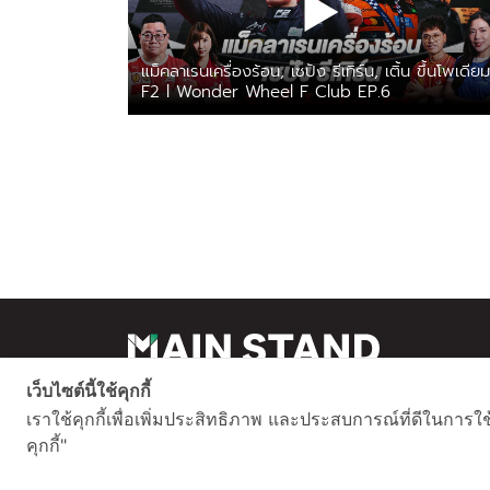
แม็คลาเรนเครื่องร้อน, เซปัง รีเทิร์น, เติ้น ขึ้นโพเดียม
F2 l Wonder Wheel F Club EP.6
เว็บไซต์นี้ใช้คุกกี้
เราใช้คุกกี้เพื่อเพิ่มประสิทธิภาพ และประสบการณ์ที่ดีในการใ
สนใจโฆษณาติดต่อ
คุกกี้"
information@mainstand.co.th
063353836