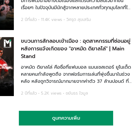
มีการพัฒนาอย่างต่อเนื่องและได้รับความสนใจมากขึ้น
เรื่อยๆ ในปัจจุบันมีนักสู้จากหลายประเทศทั่วทุกมุมโลกที่ได้
เข้าร่วมประชันฝีมือกันในรายการมวยกรงอันยิ่งใหญ่นี้ ไม่
2 ปีที่แล้ว • 11.4K views • วิศรุต สุขเสริม
ว่าจะเป็นความสามารถทางกายภาพของนั...
ขบวนการลักลอบเข้าเมือง : อุตสาหกรรมที่ซ่อนอยู่
หลังการแจ้งเกิดของ "อาหมัด ดิยาลโล่" | Main
Stand
อาหมัด ดิยาลโล่ คือชื่อที่แฟนบอล แมนเชสเตอร์ ยูไนเต็ด
หลายคนกำลังพูดถึง จากฟอร์มการเล่นที่พุ่งขึ้นมาในช่วง
หลัง หลังถูกวิจารณ์มากมายจากค่าตัว 37 ล้านปอนด์ ที่
สโมสรจ่ายหลังได้ลงเล่นใน เซเรีย อา ไม่กี่เกม และเพิ่งได้
2 ปีที่แล้ว • 5.2K views • ชยันธร ใจมูล
โอกาสพิสูจน์ตัวเองกับทีมปีศาจแดงเต็ม...
ดูบทความเพิ่ม