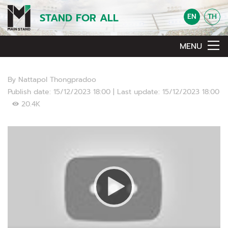
STAND FOR ALL
EN
TH
MENU
By Nattapol Thongpradoo
Publish date: 15/12/2023 18:00 | Last update: 15/12/2023 18:00
20.4K
Video Player