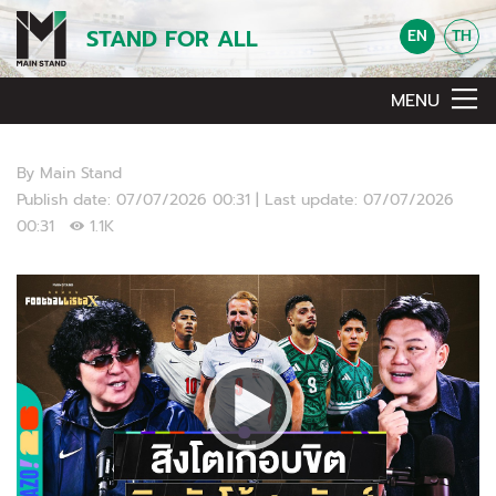
STAND FOR ALL
EN
TH
MENU
By Main Stand
Publish date: 07/07/2026 00:31 | Last update: 07/07/2026
00:31
1.1K
Video Player