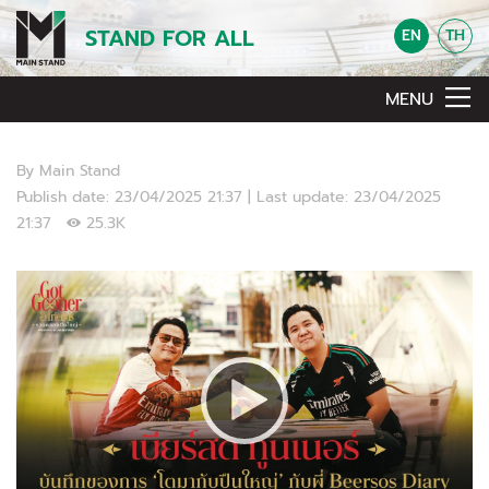
STAND FOR ALL
EN
TH
MENU
By Main Stand
Publish date: 23/04/2025 21:37 | Last update: 23/04/2025
21:37
25.3K
Video Player