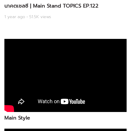
นาคตเชลซี | Main Stand TOPICS EP.122
1 year ago • 51.5K views
Main Style