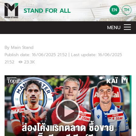
STAND FOR ALL
EN
TH
MENU
By Main Stand
Publish date: 16/06/2025 21:52 | Last update: 16/06/2025
21:52
23.3K
Video Player