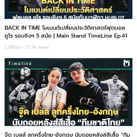
BACK IN TIME โมเมนต์เปลี่ยนประวัติศาสตร์ฟุตบอล
ยูโร รอบชิงฯ 5 สมัย | Main Stand TimeLine Ep.41
2 ปีที่แล้ว • 27.3K views
จู๊ด เบลล์ ลูกครึ่งไทย-อังกฤษ นับถอยหลังสู่สีเสื้อ “ทีม