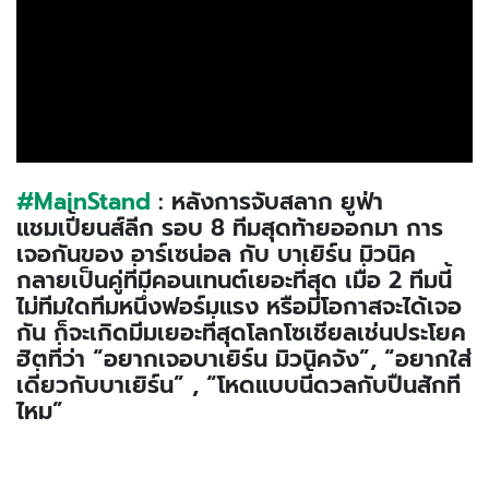
#MainStand
: หลังการจับสลาก ยูฟ่า
แชมเปี้ยนส์ลีก รอบ 8 ทีมสุดท้ายออกมา การ
เจอกันของ อาร์เซน่อล กับ บาเยิร์น มิวนิค
กลายเป็นคู่ที่มีคอนเทนต์เยอะที่สุด เมื่อ 2 ทีมนี้
ไม่ทีมใดทีมหนึ่งฟอร์มแรง หรือมีโอกาสจะได้เจอ
กัน ก็จะเกิดมีมเยอะที่สุดโลกโซเชียลเช่นประโยค
ฮิตที่ว่า “อยากเจอบาเยิร์น มิวนิคจัง”, “อยากใส่
เดี่ยวกับบาเยิร์น” , “โหดแบบนี้ดวลกับปืนสักที
ไหม”