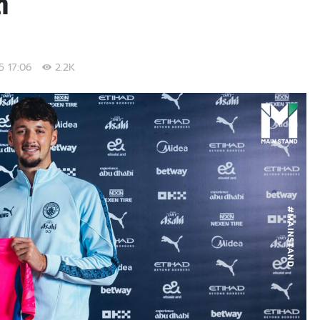
ต
25 17:06
2.2K