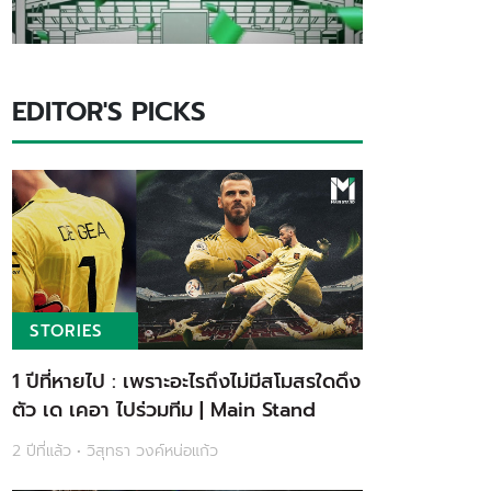
EDITOR'S PICKS
STORIES
1 ปีที่หายไป : เพราะอะไรถึงไม่มีสโมสรใดดึง
ตัว เด เคอา ไปร่วมทีม | Main Stand
2 ปีที่แล้ว • วิสุทธา วงค์หน่อแก้ว