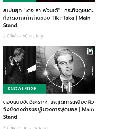
สเปนยุค "เดอ ลา ฟวนเต้" : กระทิงดุชนดะ
ที่เกิดจากเถ้าถ่านของ Tiki-Taka | Main
Stand
2 ปีที่แล้ว • ชยันธร ใจมูล
KNOWLEDGE
ตอบแบบจิตวิเคราะห์: เหตุใดการเหยียดผิว
จึงยังคงดำรงอยู่ในวงการฟุตบอล | Main
Stand
3 ปีที่แล้ว • วิศรุต หล่าสกุล