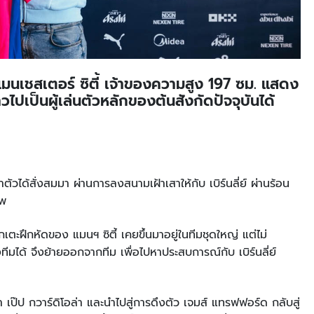
มนเชสเตอร์ ซิตี้ เจ้าของความสูง 197 ซม. แสดง
วไปเป็นผู้เล่นตัวหลักของต้นสังกัดปัจจุบันได้
วได้สั่งสมมา ผ่านการลงสนามเฝ้าเสาให้กับ เบิร์นลี่ย์ ผ่านร้อน
ิพ
ักเตะฝึกหัดของ แมนฯ ซิตี้ เคยขึ้นมาอยู่ในทีมชุดใหญ่ แต่ไม่
ีมได้ จึงย้ายออกจากทีม เพื่อไปหาประสบการณ์กับ เบิร์นลี่ย์
 เป๊ป กวาร์ดิโอล่า และนำไปสู่การดึงตัว เจมส์ แทรฟฟอร์ด กลับสู่