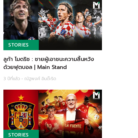
STORIES
ลูก้า โมดริช : ชายผู้เอาชนะความสิ้นหวัง
ด้วยฟุตบอล | Main Stand
3 ปีที่แล้ว • ณัฐพงศ์ อินต๊ะริด
STORIES