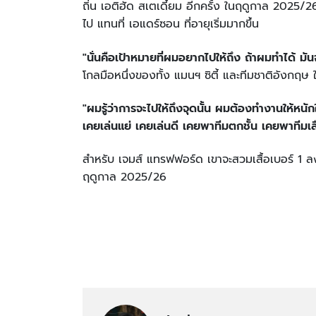
ถิ่น เอติฮัด สเตเดี้ยม อีกครั้ง ในฤดูกาล 2025/26 
ไป แทนที่ เอแดร์ซอน ที่อายุเริ่มมากขึ้น
"นั่นคือเป้าหมายที่ผมอยากไปให้ถึง ถ้าผมทำได้ มั
โกลมือหนึ่งของทั้ง แมนฯ ซิตี้ และทีมชาติอังกฤ
"ผมรู้ว่าการจะไปให้ถึงจุดนั้น ผมต้องทำงานให้
เคยเล่นแย่ เคยเล่นดี เคยพาทีมตกชั้น เคยพาทีมเลื
สำหรับ เจมส์ แทรฟฟอร์ด เขาจะสวมเสื้อเบอร์ 1 ลง
ฤดูกาล 2025/26