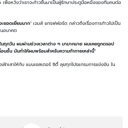
เพื่อหวังว่าเขาจะก้าวขึ้นมาเป็นผู้รักษาประตูมือหนึ่งของทีมคนต่อ
นจะยอดเยี่ยมมาก
" เจมส์ แทรฟฟอร์ด กล่าวถึงเรื่องการก้าวไปเป็น
ษ ในอนาคต
หนักในทุกวัน ผมผ่านช่วงเวลาต่าง ๆ มามากมาย ผมเคยถูกดรอป
่อนชั้น มันทำให้ผมพร้อมสำหรับความท้าทายเหล่านี้"
เฝ้าเสาให้กับ แมนเชสเตอร์ ซิตี้ ลุยทุกโปรแกรมการแข่งขัน ใน