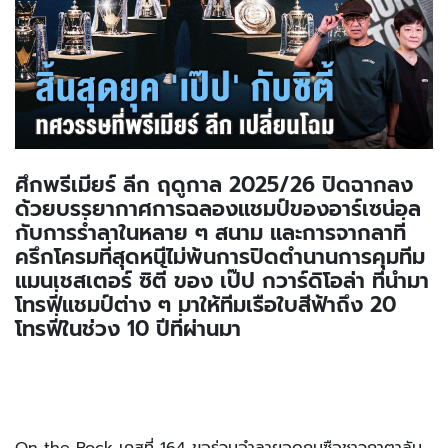
00:00
00:00
ศึกพรีเมียร์ ลีก ฤดูกาล 2025/26 ปิดฉากลง
ด้วยบรรยากาศการฉลองแชมป์ของอาร์เซน่อล
กับการร่ำลาในหลาย ๆ สนาม และการจากลาที่
ครึกโครมที่สุดหนีไม่พ้นการปิดตำนานการคุมทีม
แมนเชสเตอร์ ซิตี้ ของ เป๊ป กวาร์ดิโอล่า ที่นำมา
โทรฟี่แชมป์ต่าง ๆ มาให้ทีมเรือใบสีฟ้าถึง 20
โทรฟี่ในช่วง 10 ปีที่ผ่านมา
On the Rock เคสที่ 164 ขอร่วมอำลายอดกุนซือชาวกาตาลัน