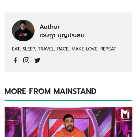
Author
เจษฎา บุญประสม
EAT, SLEEP, TRAVEL, RACE, MAKE LOVE, REPEAT
MORE FROM MAINSTAND