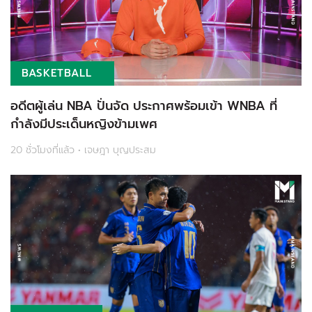
BASKETBALL
อดีตผู้เล่น NBA ปั่นจัด ประกาศพร้อมเข้า WNBA ที่
กำลังมีประเด็นหญิงข้ามเพศ
20 ชั่วโมงที่แล้ว • เจษฎา บุญประสม