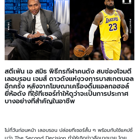
สตีเฟ่น เอ สมิธ พิธีกรกีฬาคนดัง สบช่องโจมตี
เลอบรอน เจมส์ ดาวดังแห่งวงการบาสเกตบอล
อีกครั้ง หลังจากโฆษณาเครื่องดื่มแอลกอฮอล์
ยี่ห้อดัง ที่ใช้ทีเซอร์ทำให้ดูว่าจะเป็นการประกาศ
บางอย่างที่สำคัญในอาชีพ
ไม่กี่วันก่อนหน้า เลอบรอน ปล่อยทีเซอร์สั้น ๆ พร้อมกับใช้แคปชั่
นว่า The Second Decision ทำให้เกิดข่าวลือมากมาย โดย