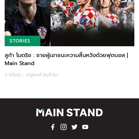
STORIES
ลูก้า โมดริช : ชายผู้เอาชนะความสิ้นหวังด้วยฟุตบอล |
Main Stand
3 ปีที่แล้ว • ณัฐพงศ์ อินต๊ะริด