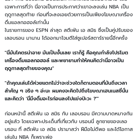
เฉพาะการที่ว่า นี่อาจเป็นการประกาศว่าเขาจะลงเล่น NBA เป็น
ฤดูกาลสุดท้าย ก่อนที่จะลงเอยด้วยการเป็นเพียงโฆษณาเครื่อง
ดื่มแอลกอฮอล์เท่านั้น
ในรายการของ ESPN ล่าสุด สตีเฟ่น เอ สมิธ ซึ่งเป็นคู่ปรับของ
เลอบรอน มานาน ได้ออกมาโจมตีใส่ซูเปอร์สตาร์รายนี้อีกครั้ง
"นี่มันโคตรน่าอาย มันเป็นงั้นเลย เราก็รู้ คือคุณกำลังโปรโมต
เครื่องดื่มแอลกอฮอล์ และพยายามทำให้คนคิดว่านี่อาจเป็น
ฤดูกาลสุดท้ายของคุณ"
"ถ้าคุณเล่นได้ห่วยแตกไม่ว่าจะช่วงใดก็ตามตอนที่มันถึงเวลา
สำคัญ ๆ จริง ๆ อ่ะนะ ผมคงจะคิดไปถึงโฆษณาเฮนเนสซี่นั่น
และคิดว่า 'นี่มึงดื่มอะไรก่อนลงไปแข่งป่ะวะ ?'"
ก่อนหน้านี้ สตีเฟ่น เอ สมิธ กับ เลอบรอน มีความบาดหมางกัน
อยู่แล้ว โดยเฉพาะประเด็นที่เกี่ยวกับ บรอนนี่ ลูกชายของเลอ
บรอน ที่ สตีเฟ่น เอ สมิธ ปรามาสว่า ฝีมือไม่ดีพอ และได้โอกาส
เล่นใน NBA ก็เพราะพ่อ