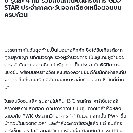
ปี รุ่นละ 4 ทีม รวมถึงนักเตะในโครงการ GLO
STAR ประจำภาคตะวันออกเฉียงเหนือตอนบน
ครบถ้วน
บรรยากาศในวันสุดท้ายเป็นไปอย่างคึกคัก ซึ่งได้รับเกียรติจาก
คุณสุพิชญา นิทัศน์วรกุล รองผู้อำนวยการ เป็นผู้แทนผู้อำนวย
การ สำนักงานสลากกินแบ่งรัฐบาล เป็นประธานในพิธีปิดการ
แข่งขัน พร้อมมอบรางวัลและแสดงความยินดีกับนักกีฬาและทีม
งานทุกทีมที่ร่วมสร้างสีสันตลอดการแข่งขันตลอด 6 วันที่ผ่าน
มา
ในรอบชิงชนะเลิศ รุ่นอายุไม่เกิน 13 ปี ธนภัทร คาร์เซ็นเตอร์
สร้างผลงานสุดยอด ด้วยการคว้าแชมป์ภูมิภาคได้สำเร็จหลัง
เสมอกับ PWK ประสาทวิทยาคาร 1-1 ในเวลา จากนั้น PWK ขึ้น
นำก่อนในช่วงทดเวลา และกำลังจะคว้าชัยอยู่แล้ว แต่ ธนภัทร
คาร์เซ็นเตอร์ ไล่ตีเสมอได้แบบเหลือเชื่อ ต้องตัดสินแชมป์ด้วย