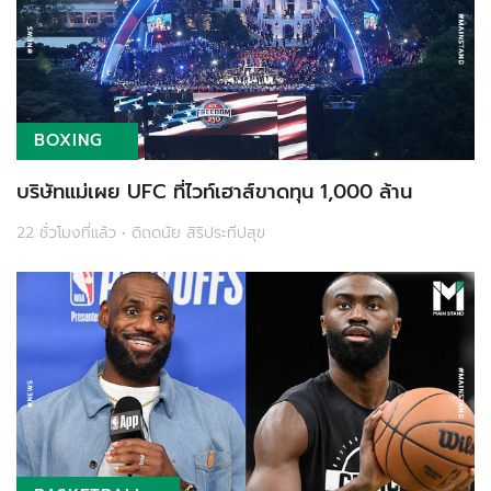
BOXING
บริษัทแม่เผย UFC ที่ไวท์เฮาส์ขาดทุน 1,000 ล้าน
22 ชั่วโมงที่แล้ว • ดิถดนัย สิริประทีปสุข