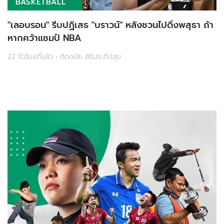
BASKETBALL
"เลอบรอน" รีบปฏิเสธ "บราวน์" หลังชวนไปดิ่งพสุธา ถ้า
หากคว้าแชมป์ NBA
22 ชั่วโมงที่แล้ว • ดิถดนัย สิริประทีปสุข