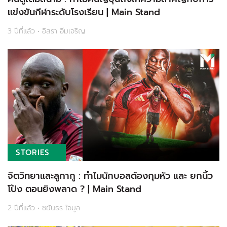
แข่งขันกีฬาระดับโรงเรียน | Main Stand
3 ปีที่แล้ว • อิสรา อิ่มเจริญ
STORIES
จิตวิทยาและลูกากู : ทำไมนักบอลต้องกุมหัว และ ยกนิ้ว
โป้ง ตอนยิงพลาด ? | Main Stand
2 ปีที่แล้ว • ชยันธร ใจมูล