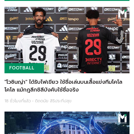
FOOTBALL
"โวซินญ่า" ได้รับไฟเขียว ใช้ชื่อเล่นบนเสื้อแข่งทีมโคโล
โคโล แม้กฎลีกชิลีบังคับใช้ชื่อจริง
18 ชั่วโมงที่แล้ว • ดิถดนัย สิริประทีปสุข