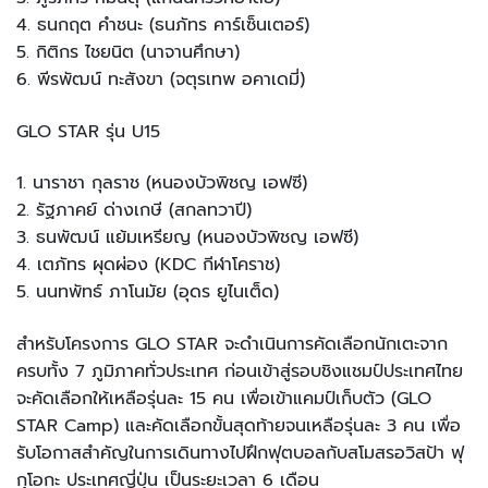
4. ธนกฤต คำชนะ (ธนภัทร คาร์เซ็นเตอร์)
5. กิติกร ไชยนิต (นาจานศึกษา)
6. พีรพัฒน์ ทะสังขา (จตุรเทพ อคาเดมี่)
GLO STAR รุ่น U15
1. นาราชา กุลราช (หนองบัวพิชญ เอฟซี)
2. รัฐภาคย์ ด่างเกษี (สกลทวาปี)
3. ธนพัฒน์ แย้มเหรียญ (หนองบัวพิชญ เอฟซี)
4. เตภัทร ผุดผ่อง (KDC กีฬาโคราช)
5. นนทพัทธ์ ภาโนมัย (อุดร ยูไนเต็ด)
สำหรับโครงการ GLO STAR จะดำเนินการคัดเลือกนักเตะจาก
ครบทั้ง 7 ภูมิภาคทั่วประเทศ ก่อนเข้าสู่รอบชิงแชมป์ประเทศไทย
จะคัดเลือกให้เหลือรุ่นละ 15 คน เพื่อเข้าแคมป์เก็บตัว (GLO
STAR Camp) และคัดเลือกขั้นสุดท้ายจนเหลือรุ่นละ 3 คน เพื่อ
รับโอกาสสำคัญในการเดินทางไปฝึกฟุตบอลกับสโมสรอวิสป้า ฟุ
กุโอกะ ประเทศญี่ปุ่น เป็นระยะเวลา 6 เดือน