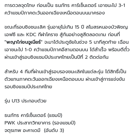
การดวลจุดโทษ ก่อนเป็น ธนภัทร คาร์เซ็นเตอร์ เอาชนะไป 3-1
คว้าแชมป์ภาคตะวันออกเฉียงเหนือตอนบนมาครอง
ขณะที่รอบชิงชนะเลิศ รุ่นอายุไม่เกิน 15 ปี สโมสรหนองบัวพิชญ
เอฟซี และ KDC กีฬาโคราช สู้กันอย่างสูสีตลอดเกม ก่อนที่
"พญาไก่ชนจูเนียร์"
จะมาได้ประตูชัยในช่วง 5 นาทีสุดท้าย เฉือน
เอาชนะไป 1-0 คว้าแชมป์ภาคอีสานตอนบน ได้สำเร็จ พร้อมตีตั๋ว
ผ่านเข้าสู่รอบชิงแชมป์ประเทศไทยเป็นปีที่ 2 ติดต่อกัน
สำหรับ 4 ทีมที่ผ่านเข้าสู่รอบรองชนะเลิศในแต่ละรุ่น ได้สิทธิ์เป็น
ตัวแทนภาคตะวันออกเฉียงเหนือตอนบน ผ่านเข้าสู่การแข่งขัน
รอบชิงแชมป์ประเทศไทย
รุ่น U13 ประกอบด้วย
ธนภัทร คาร์เซ็นเตอร์ (แชมป์)
PWK ประสาทวิทยาคาร (รองแชมป์)
จตุรเทพ อะคาเดมี (อันดับ 3)