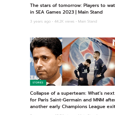
The stars of tomorrow: Players to wa
in SEA Games 2023 | Main Stand
3 years ago • 44.2K views • Main Stand
STORIES
Collapse of a superteam: What’s next
for Paris Saint-Germain and MNM afte
another early Champions League exit
Main Stand