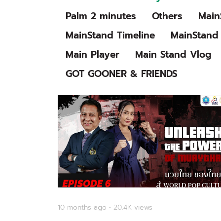
Palm 2 minutes
Others
Main
MainStand Timeline
MainStand 
Main Player
Main Stand Vlog
GOT GOONER & FRIENDS
10 months ago • 20.4K views