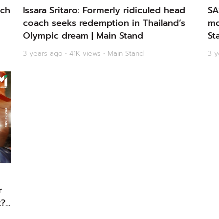
tch
Issara Sritaro: Formerly ridiculed head
SA
coach seeks redemption in Thailand’s
mo
Olympic dream | Main Stand
St
3 years ago • 41K views • Main Stand
3 y
r
? |