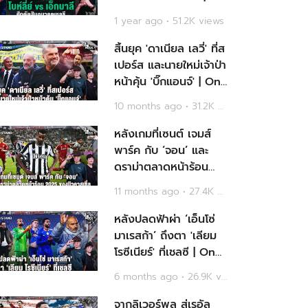
Main Stand TOPICS
1 year ago • 51.2K views
EP.122
สิ้นยุค 'ดาเนียล เลวี่' ที่ส
เปอร์ส และนายใหม่เจ้าป่า
หน้าคุ้น 'บิ๊กแอนจ์' | On
The Rock - Case 128
10 months ago • 31.2K views
หลังเกมที่เซนต์ เจมส์
พาร์ค กับ ‘จอน’ และ
ดราม่าตลาดหน้าร้อน
2025 ของนิวคาสเซิ่ล |
11 months ago • 27.4K views
On The Rock - Case
126
หลังปลดฟ้าผ่า ‘เอ็นโซ่
มาเรสก้า’ ถึงตา 'เลียม
โรซีเนียร์' ที่เชลซี | On
The Rock - Case144
6 months ago • 26.9K views
จากลิเวอร์พูล สู่เรอัล