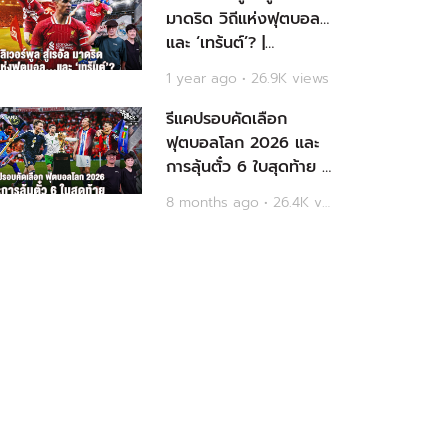
มาดริด วิถีแห่งฟุตบอล…
และ ‘เทร้นต์’? |
MainStand On The
1 year ago • 26.9K views
Rock - Case 105
รีแคปรอบคัดเลือก
ฟุตบอลโลก 2026 และ
การลุ้นตั๋ว 6 ใบสุดท้าย |
On The Rock -
8 months ago • 26.4K views
Case138