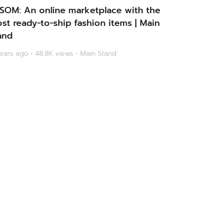
SOM: An online marketplace with the
st ready-to-ship fashion items | Main
and
ears ago • 48.8K views • Main Stand