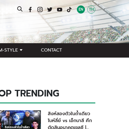
EN
TH
M-STYLE
CONTACT
OP TRENDING
สิงห์สองตัวในถ้ำเดียว
โบห์ลี่ย์ vs เอ็กบาลี ศึก
ตัดสินอนาคตเชลซี |