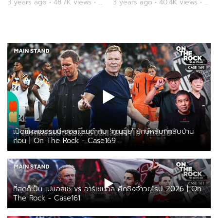
3 years ago • 48.7K views • Main Stand
3 years ago • 40.4K views • Main Stand
Stand
Champions League exit?
| Main Stand
เปิดแผลเยอรมนี-ฮอลแลนด์ กับ 'คุณฉุย' ยักษ์หลับที่กลับบ้าน
ก่อน | On The Rock - Case169
ที่สุดก็เป็น เปแอสเช vs อาร์เซน่อล ศึกชิงจ้าวยุโรป 2026 | On
The Rock - Case161