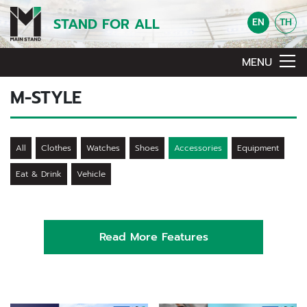
STAND FOR ALL
EN
TH
MENU
M-STYLE
All
Clothes
Watches
Shoes
Accessories
Equipment
Eat & Drink
Vehicle
Read More Features