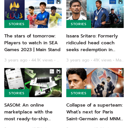
STORIES
STORIES
The stars of tomorrow:
Issara Sritaro: Formerly
Players to watch in SEA
ridiculed head coach
Games 2023 | Main Stand
seeks redemption in
Thailand’s Olympic
3 years ago • 44.1K views • Main Stand
3 years ago • 41K views • Main Stand
dream | Main Stand
STORIES
STORIES
SASOM: An online
Collapse of a superteam:
marketplace with the
What’s next for Paris
most ready-to-ship
Saint-Germain and MNM
fashion items | Main
after another early