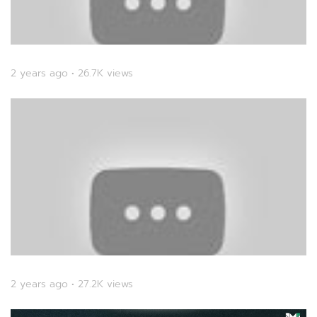
2 years ago • 26.7K views
2 years ago • 27.2K views