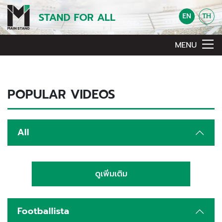
STAND FOR ALL
EN
TH
MENU
POPULAR VIDEOS
All
ดูเพิ่มเติม
Footballista