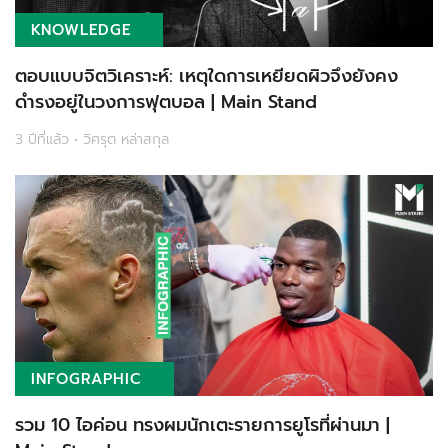
KNOWLEDGE
ตอบแบบจิตวิเคราะห์: เหตุใดการเหยียดผิวจึงยังคง
ดำรงอยู่ในวงการฟุตบอล | Main Stand
3 ปีที่แล้ว • วิศรุต หล่าสกุล
INFOGRAPHIC
รวม 10 ไอค่อน ทรงผมนักเตะรายการยูโรที่ผ่านมา |