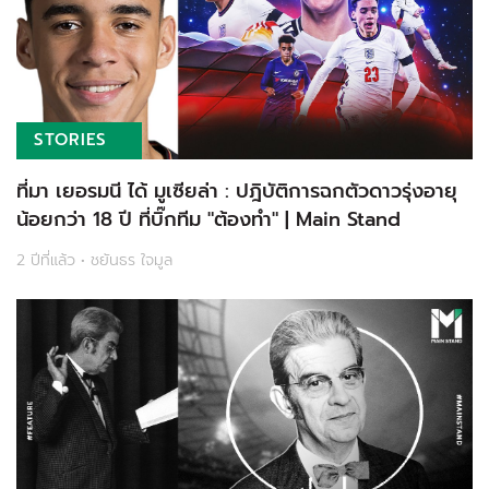
STORIES
ที่มา เยอรมนี ได้ มูเซียล่า : ปฎิบัติการฉกตัวดาวรุ่งอายุ
น้อยกว่า 18 ปี ที่บิ๊กทีม "ต้องทำ" | Main Stand
2 ปีที่แล้ว • ชยันธร ใจมูล