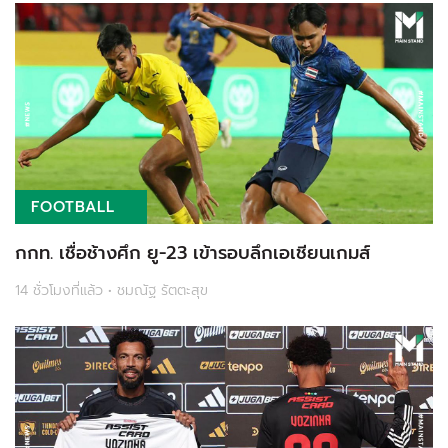
FOOTBALL
กกท. เชื่อช้างศึก ยู-23 เข้ารอบลึกเอเชียนเกมส์
14 ชั่วโมงที่แล้ว • ชมณัฐ รัตตะสุข