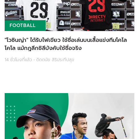
FOOTBALL
"โวซินญ่า" ได้รับไฟเขียว ใช้ชื่อเล่นบนเสื้อแข่งทีมโคโล
โคโล แม้กฎลีกชิลีบังคับใช้ชื่อจริง
14 ชั่วโมงที่แล้ว • ดิถดนัย สิริประทีปสุข