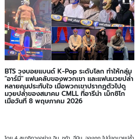
BTS วงบอยแบนด์ K-Pop ระดับโลก ทำให้กลุ่ม
"อาร์มี่" แฟนคลับของพวกเขา และแฟนมวยปล้ำ
หลายคนประทับใจ เมื่อพวกเขาปรากฏตัวไปดู
มวยปล้ำของสมาคม CMLL ที่อารีน่า เม็กซิโก
เมื่อวันที่ 8 พฤษภาคม 2026
โดย 4 สมาชิกวงอย่าง จิน, ชูก้า, จีมิน, จองกุก ไปนั่งดูมวยปล้ำ