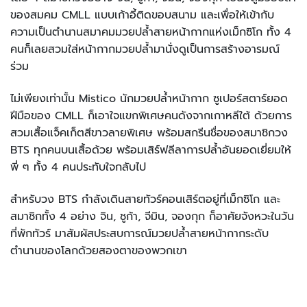
ของสมคม CMLL แบบเก้าอี้ติดขอบสนาม และเพื่อให้เข้ากับ
ความเป็นตำนานสมาคมมวยปล้ำสายหน้ากากแห่งเม็กซิโก ทั้ง 4
คนก็เลยสวมใส่หน้ากากมวยปล้ำมานั่งดูเป็นการสร้างอารมณ์
ร่วม
ไม่เพียงเท่านั้น Mistico นักมวยปล้ำหน้ากาก ซูเปอร์สตาร์ยอด
ฝีมือของ CMLL ก็เอาใจแขกพิเศษคนดังจากเกาหลีใต้ ด้วยการ
สวมเสื้อแจ็คเก็ตสีขาวลายพิเศษ พร้อมสกรีนชื่อของสมาชิกวง
BTS ทุกคนบนเสื้อด้วย พร้อมเสิร์ฟลีลาการปล้ำอันยอดเยี่ยมให้
พี่ ๆ ทั้ง 4 คนประทับใจกลับไป
สำหรับวง BTS กำลังเดินสายทัวร์คอนเสิร์ตอยู่ที่เม็กซิโก และ
สมาชิกทั้ง 4 อย่าง จิน, ชูก้า, จีมิน, จองกุก ก็อาศัยจังหวะในวัน
ที่พักทัวร์ มาสัมผัสประสบการณ์มวยปล้ำสายหน้ากากระดับ
ตำนานของโลกด้วยสองตาของพวกเขา