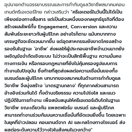
อุปนายกด้านจรรยาบรรณและการกำกับดูแลวิชาชีพสมาคมคอน
เทนต์ครีเอเตอร์ไทย กล่าวเสริมว่า
"ครีเอเตอร์ในวันนี้ไม่ได้เป็น
เพียงช่องทางสื่อสาร แต่เป็นส่วนหนึ่งของกลยุทธ์ธุรกิจที่ต้อง
สร้างผลลัพธ์ทั้ง Engagement, Conversion และความ
สัมพันธ์ระยะยาวกับผู้บริโภค อย่างไรก็ตาม แม้บทบาททาง
เศรษฐกิจจะชัดเจนมากขึ้น แต่อุตสาหกรรมยังขาดโครงสร้าง
รองรับในฐานะ ‘อาชีพ’ ส่งผลให้ผู้ประกอบอาชีพจำนวนมากยัง
เผชิญข้อจำกัดเชิงระบบ ไม่ว่าจะเป็นสิทธิพื้นฐาน ความมั่นคง
ทางการเงิน หรือกรอบกฎหมายที่ยังไม่คุ้มครองรูปแบบการ
ทำงานในปัจจุบัน ซึ่งท้ายที่สุดส่งผลต่อความเชื่อมั่นของทั้ง
แบรนด์และผู้บริโภค บทบาทของสมาคมในด้านการกำกับดูแล
วิชาชีพ จึงมุ่งสร้าง ‘มาตรฐานกลาง’ ที่ทุกภาคส่วนสามารถ
อ้างอิงร่วมกันได้ ทั้งด้านจริยธรรม ความโปร่งใส และแนว
ปฏิบัติในการทำงาน เพื่อสนับสนุนให้ครีเอเตอร์เติบโตในฐานะ
วิชาชีพ ขณะเดียวกัน แพลตฟอร์ม แบรนด์ และผู้บริโภค
สามารถทำงานร่วมกันบนความเชื่อมั่นที่ชัดเจนยิ่งขึ้น โดยเฉพาะ
ในยุคที่ข่าวปลอม คอนเทนต์จาก AI และกลโกงทางไซเบอร์ ส่ง
ผลต่อระดับความไว้วางใจในสังคมในวงกว้าง"