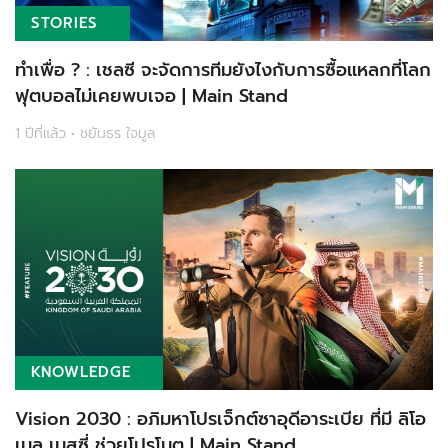
STORIES
ทำเพื่อ ? : เชลซี จะจัดการทีมยังไงกับการซื้อแหลกที่โลก
ฟุตบอลไม่เคยพบเจอ | Main Stand
1 ปีที่แล้ว • ชยันธร ใจมูล
KNOWLEDGE
Vision 2030 : อภิมหาโปรเจ็กต์ซาอุดีอาระเบีย ที่มี ลิโอ
เนล เมสซี่ ช่วยโปรโมต | Main Stand