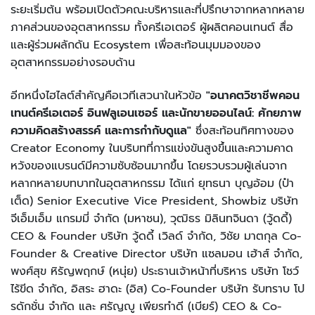
ระยะเริ่มต้น พร้อมเปิดตัวคณะบริหารและที่ปรึกษาจากหลากหลาย
ภาคส่วนของอุตสาหกรรม ทั้งครีเอเตอร์ ผู้ผลิตคอนเทนต์ สื่อ
และผู้ร่วมผลักดัน Ecosystem เพื่อสะท้อนมุมมองของ
อุตสาหกรรมอย่างรอบด้าน
อีกหนึ่งไฮไลต์สำคัญคือเวทีเสวนาในหัวข้อ
"อนาคตวิชาชีพคอน
เทนต์ครีเอเตอร์ อินฟลูเอนเซอร์ และนักขายออนไลน์: ศักยภาพ
ความคิดสร้างสรรค์ และการกำกับดูแล"
ซึ่งสะท้อนทิศทางของ
Creator Economy ในบริบทที่การแข่งขันสูงขึ้นและความคาด
หวังของแบรนด์มีความซับซ้อนมากขึ้น โดยรวบรวมผู้เล่นจาก
หลากหลายบทบาทในอุตสาหกรรม ได้แก่ ยุทธนา บุญอ้อม (ป๋า
เต็ด) Senior Executive Vice President, Showbiz บริษัท
จีเอ็มเอ็ม แกรมมี่ จำกัด (มหาชน), วุฒิธร มิลินทจินดา (วู้ดดี้)
CEO & Founder บริษัท วู้ดดี้ เวิลด์ จำกัด, วิชัย มาตกุล Co-
Founder & Creative Director บริษัท แซลมอน เฮ้าส์ จำกัด,
พงศ์สุข หิรัญพฤกษ์ (หนุ่ย) ประธานเจ้าหน้าที่บริหาร บริษัท โชว์
ไร้ขีด จำกัด, อิสระ ฮาดะ (อิส) Co-Founder บริษัท รับทราบ โป
รดักชั่น จำกัด และ ศรัญญู เพียรทำดี (เบียร์) CEO & Co-