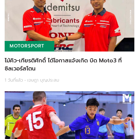
MOTORSPORT
ไม้คิว-เกียรติศักดิ์ ได้โอกาสแจ้งเกิด บิด Moto3 ที่
ซิลเวอร์สโตน
1 วันที่แล้ว • เจษฎา บุญประสม