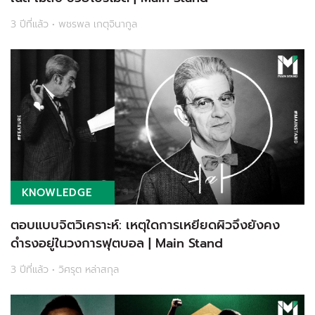
3 ปีที่แล้ว • พชรพล เกตุจินากูล
KNOWLEDGE
ตอบแบบจิตวิเคราะห์: เหตุใดการเหยียดผิวจึงยังคง
ดำรงอยู่ในวงการฟุตบอล | Main Stand
3 ปีที่แล้ว • วิศรุต หล่าสกุล