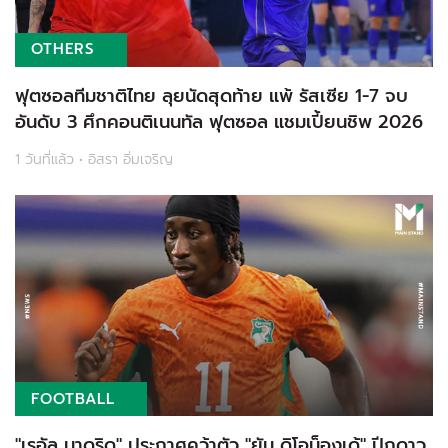
OTHERS
ฟุตซอลทีมชาติไทย ลุยนัดสุดท้าย แพ้ รัสเซีย 1-7 จบ
อันดับ 3 ศึกคอนติเนนทัล ฟุตซอล แชมเปี้ยนชิพ 2026
1 วันที่แล้ว • อิสรา อิ่มเจริญ
FOOTBALL
"เรอัล มาดริด" ประกาศคว้าตัว "ยัน ดิโอม็องเด้" ปีกดาว