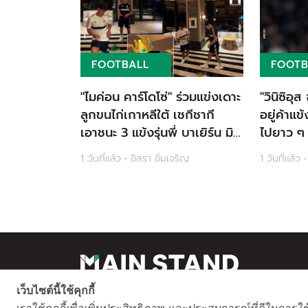
FOOTBALL
FOOTB
"ไมค่อน คาร์โดโซ่" ร่วมแข่งเดาะ
"วินิซิอุส
ลูกขนไก่เกาหลีใต้ เชกีชากี
อยู่ค้าแข
เอาชนะ 3 แข้งรุ่นพี่ บาเยิร์น มิ
ไปยาว ๆ
วนิค
ใหม่ อยู่
1 วันที่แล้ว • อิสรา อิ่มเจริญ
1 วันที่แล้ว 
เว็บไซต์นี้ใช้คุกกี้