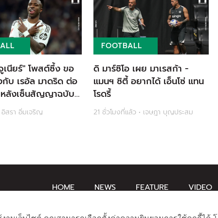
ALL
FOOTBALL
 จูเนียร์" โพสต์ซึ้ง ขอ
ดิ มาร์ซิโอ เผย มาเรสก้า -
้งกับ เรอัล มาดริด ต่อ
แมนฯ ซิตี้ อยากได้ เอ็นโซ่ แทน
 หลังเซ็นสัญญาฉบับ
โรดรี้
กับทีมไปอีก 6 ปี
• อิสรา อิ่มเจริญ
21 ชั่วโมงที่แล้ว • เจษฎา บุญประสม
HOME
NEWS
FEATURE
VIDEO