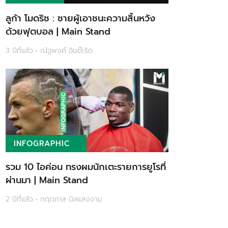
ลูก้า โมดริช : ชายผู้เอาชนะความสิ้นหวัง
ด้วยฟุตบอล | Main Stand
3 ปีที่แล้ว • ณัฐพงศ์ อินต๊ะริด
INFOGRAPHIC
รวม 10 ไอค่อน ทรงผมนักเตะรายการยูโรที่
ผ่านมา | Main Stand
2 ปีที่แล้ว • กฤตภาส นิลแสงงาม