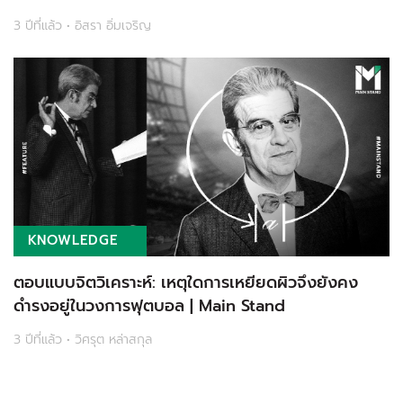
3 ปีที่แล้ว • อิสรา อิ่มเจริญ
KNOWLEDGE
ตอบแบบจิตวิเคราะห์: เหตุใดการเหยียดผิวจึงยังคง
ดำรงอยู่ในวงการฟุตบอล | Main Stand
3 ปีที่แล้ว • วิศรุต หล่าสกุล