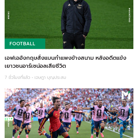
FOOTBALL
เอฟเออังกฤษสั่งแบนกำแพงข้างสนาม หลังอดีตแข้ง
เยาวชนอาร์เซน่อลเสียชีวิต
7 ชั่วโมงที่แล้ว • เจษฎา บุญประสม