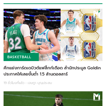
BASKETBALL
ศึกแย่งการ์ดเดบิวต์แฟล็กก์เดือด สำนักประมูล Goldin
ประกาศให้เลยขั้นต่ำ 1.5 ล้านดอลลาร์
19 ชั่วโมงที่แล้ว • เจษฎา บุญประสม