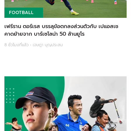
FOOTBALL
เฟร์ราน ตอร์เรส บรรลุข้อตกลงส่วนตัวกับ เปแอสเช
คาดย้ายจาก บาร์เซโลน่า 50 ล้านยูโร
8 ชั่วโมงที่แล้ว • เจษฎา บุญประสม