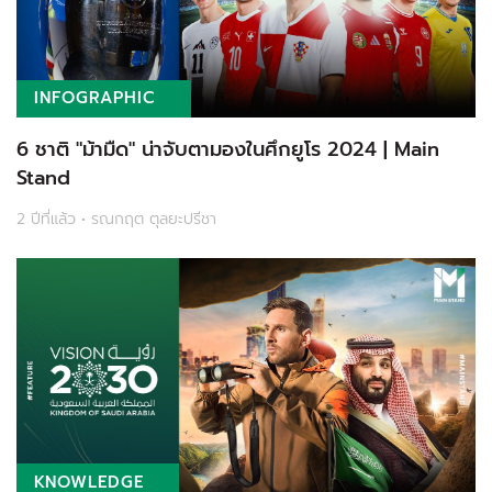
INFOGRAPHIC
6 ชาติ "ม้ามืด" น่าจับตามองในศึกยูโร 2024 | Main
Stand
2 ปีที่แล้ว • รณกฤต ตุลยะปรีชา
KNOWLEDGE