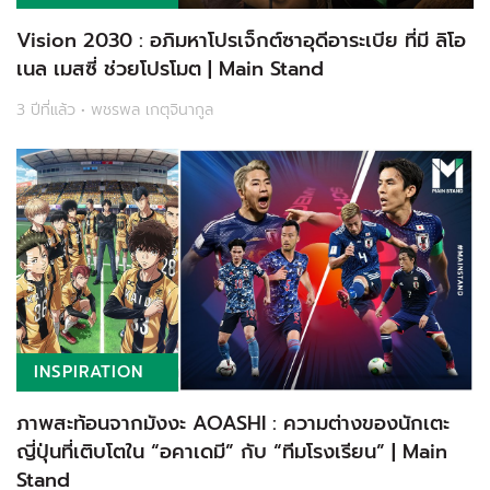
Vision 2030 : อภิมหาโปรเจ็กต์ซาอุดีอาระเบีย ที่มี ลิโอ
เนล เมสซี่ ช่วยโปรโมต | Main Stand
3 ปีที่แล้ว • พชรพล เกตุจินากูล
INSPIRATION
ภาพสะท้อนจากมังงะ AOASHI : ความต่างของนักเตะ
ญี่ปุ่นที่เติบโตใน “อคาเดมี” กับ “ทีมโรงเรียน” | Main
Stand