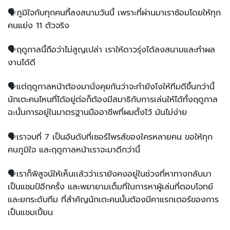
🗣ภูมิใจกับทุกคนที้ลงสนามวันนี้ เพราะที่ผ่านมาเราซ้อมโดยให้ทุก
คนแย่ง 11 ตัวจริง
🗣ฤดูกาลนี้ถือว่าไม่สูญเปล่า เราให้ดาวรุ่งได้ลงสนามและทำผล
งานได้ดี
🗣แต่ฤดูกาลหน้าต้องมานั่งคุยกันว่าจะทำยังไงให้ทีมดีขึ้นกว่านี้
นักเตะคนไหนที่ได้อยู่ต่อก็ต้องมีสมาธิกับการเล่นให้ได้ทั้งฤดูกาล
ฉะนั้นการอยู่ในมาตรฐานมืออาชีพที่ผมตั้งไว้ มันไม่ง่าย
🗣เราจบที่ 7 เป็นอันดับที่เซอร์ไพรส์ของใครหลายคน ขอให้ทุก
คนภูมิใจ และฤดูกาลหน้าเราจะมาดีกว่านี้
🗣เราก็พิสูจน์ให้เห็นเเล้วว่าเรายังคงอยู่ในช่วงที่หาทางกลับมา
เป็นแชมป์อีกครั้ง และพยายามเต็มที่ในการหาผู้เล่นที่ตอบโจทย์
และยกระดับทีม ที่สำคัญนักเตะคนนั้นต้องมีคาแรกเตอร์ของการ
เป็นแชมเปี้ยน