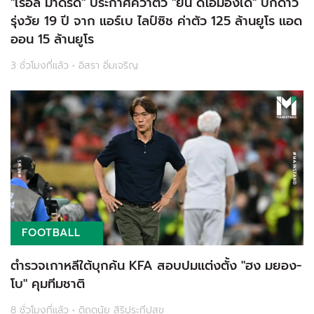
"เรอัล มาดริด" ประกาศคว้าตัว "ยัน ดิโอม็องเด้" ปีกดาว
รุ่งวัย 19 ปี จาก แอร์เบ ไลป์ซิช ค่าตัว 125 ล้านยูโร แอด
ออน 15 ล้านยูโร
3 ชั่วโมงที่แล้ว • อิสรา อิ่มเจริญ
FOOTBALL
ตำรวจเกาหลีใต้บุกค้น KFA สอบปมแต่งตั้ง "ฮง มยอง-
โบ" คุมทีมชาติ
8 ชั่วโมงที่แล้ว • ดิถดนัย สิริประทีปสุข