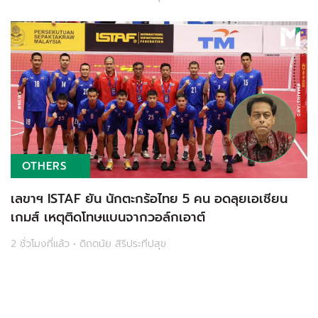
OTHERS
เลขาฯ ISTAF ยัน นักตะกร้อไทย 5 คน อดลุยเอเชียน
เกมส์ เหตุติดโทษแบนจากวอล์กเอาต์
2 ชั่วโมงที่แล้ว • ดิถดนัย สิริประทีปสุข