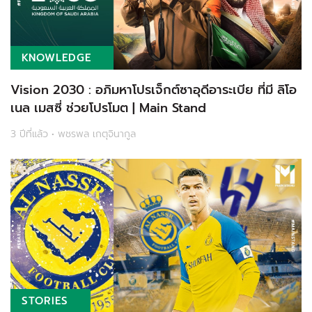
KNOWLEDGE
Vision 2030 : อภิมหาโปรเจ็กต์ซาอุดีอาระเบีย ที่มี ลิโอ
เนล เมสซี่ ช่วยโปรโมต | Main Stand
3 ปีที่แล้ว • พชรพล เกตุจินากูล
STORIES