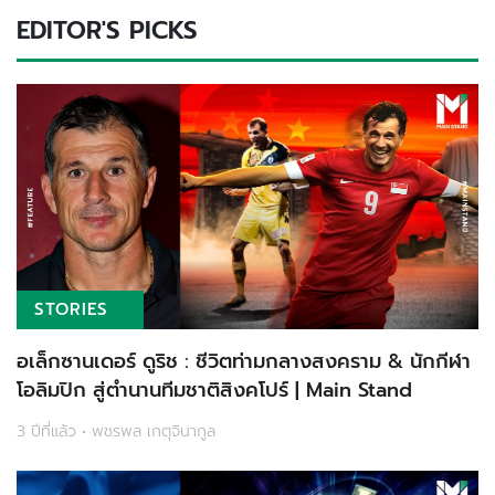
EDITOR'S PICKS
STORIES
อเล็กซานเดอร์ ดูริช : ชีวิตท่ามกลางสงคราม & นักกีฬา
โอลิมปิก สู่ตำนานทีมชาติสิงคโปร์ | Main Stand
3 ปีที่แล้ว • พชรพล เกตุจินากูล