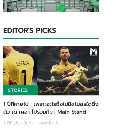
EDITOR'S PICKS
STORIES
1 ปีที่หายไป : เพราะอะไรถึงไม่มีสโมสรใดดึง
ตัว เด เคอา ไปร่วมทีม | Main Stand
2 ปีที่แล้ว • วิสุทธา วงค์หน่อแก้ว