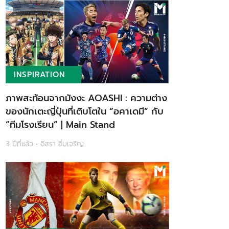
INSPIRATION
ภาพสะท้อนจากมังงะ AOASHI : ความต่าง
ของนักเตะญี่ปุ่นที่เติบโตใน “อคาเดมี” กับ
“ทีมโรงเรียน” | Main Stand
3 ปีที่แล้ว • อิสรา อิ่มเจริญ