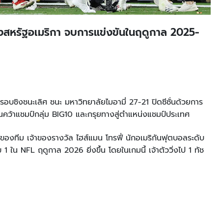
งสหรัฐอเมริกา จบการแข่งขันในฤดูกาล 2025-
นรอบชิงชนะเลิศ ชนะ มหาวิทยาลัยไมอามี่ 27-21 ปิดซีซั่นด้วยการ
อนคว้าแชมป์กลุ่ม BIG10 และกรุยทางสู่ตำแหน่งแชมป์ประเทศ
กของทีม เจ้าของรางวัล ไฮส์แมน โทรฟี่ นักอเมริกันฟุตบอลระดับ
1 ใน NFL ฤดูกาล 2026 ยิ่งขึ้น โดยในเกมนี้ เจ้าตัววิ่งไป 1 ทัช