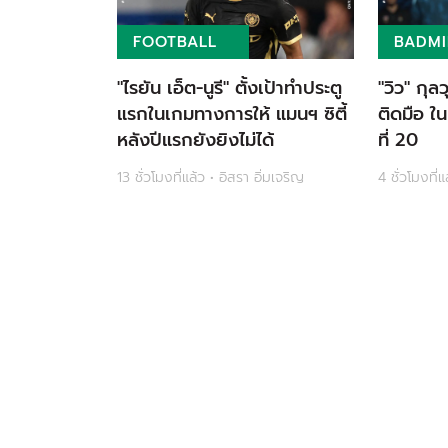
FOOTBALL
BADM
"ไรยัน เอ็ต-นูรี" ตั้งเป้าทำประตู
"วิว" กุล
แรกในเกมทางการให้ แมนฯ ซิตี้
ติดมือ ใน
หลังปีแรกยังยิงไม่ได้
ที่ 20
13 ชั่วโมงที่แล้ว • อิสรา อิ่มเจริญ
4 ชั่วโมงที่