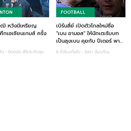
INTON
FOOTBALL
วุฒิ หวังมีเหรียญ
เบิร์นลี่ย์ เปิดตัวโกลใหม่ชื่อ
ศึกเอเชียนเกมส์ ครั้ง
"เบน อามอส" ให้นักเตะรับบท
เป็นลุงเบน คุยกับ ปีเตอร์ พาร์
กเกอร์ ในหนัง Spider-Man
แล้ว • ดิถดนัย สิริประทีปสุข
8 ชั่วโมงที่แล้ว • อิสรา อิ่มเจริญ