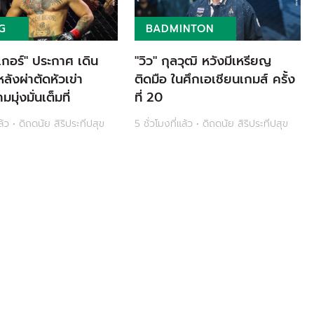
G
BADMINTON
เกอร์" ประกาศ เดิน
"วิว" กุลวุฒิ หวังมีเหรียญ
หลังผ่าตัดหัวเข่า
ติดมือ ในศึกเอเชียนเกมส์ ครั้ง
มุ่งมั่นเต็มที่
ที่ 20
แล้ว • ดิถดนัย สิริประทีปสุข
5 ชั่วโมงที่แล้ว • ดิถดนัย สิริประทีปสุข