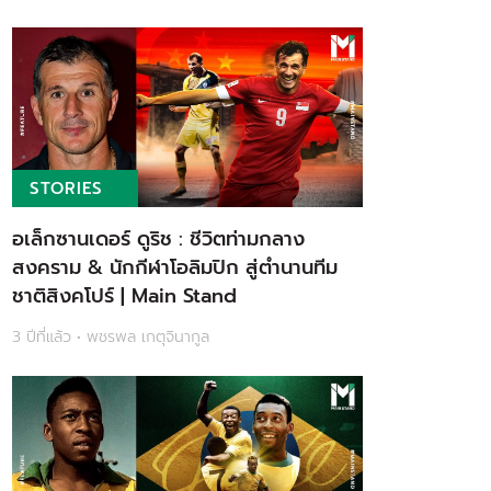
STORIES
อเล็กซานเดอร์ ดูริช : ชีวิตท่ามกลาง
สงคราม & นักกีฬาโอลิมปิก สู่ตำนานทีม
ชาติสิงคโปร์ | Main Stand
3 ปีที่แล้ว • พชรพล เกตุจินากูล