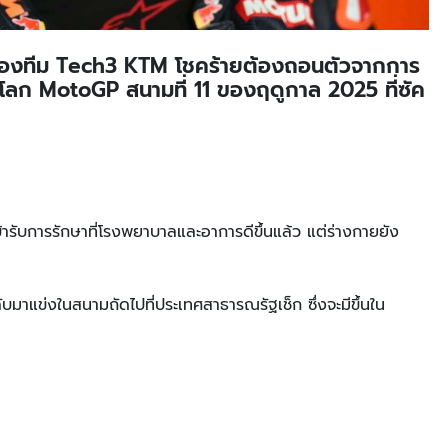
าลีของทีม Tech3 KTM โชคร้ายต้องถอนตัวจากการ
์โลก MotoGP สนามที่ 11 ของฤดูกาล 2025 ที่ซัค
เข้ารับการรักษาที่โรงพยาบาลและอาการดีขึ้นแล้ว แต่ร่างกายยัง
ับมาแข่งในสนามถัดไปที่ประเทศสาธารณรัฐเช็ก ซึ่งจะมีขึ้นใน