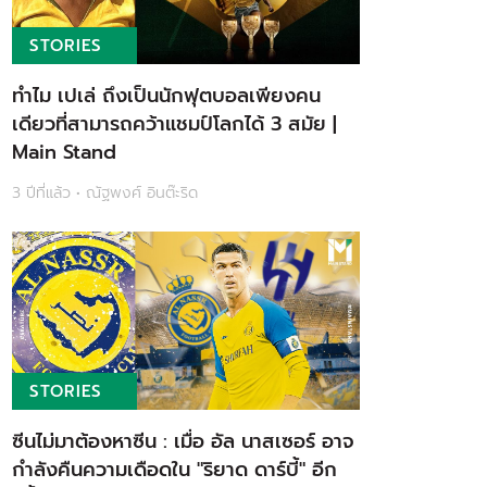
STORIES
ทำไม เปเล่ ถึงเป็นนักฟุตบอลเพียงคน
เดียวที่สามารถคว้าแชมป์โลกได้ 3 สมัย |
Main Stand
3 ปีที่แล้ว • ณัฐพงศ์ อินต๊ะริด
STORIES
ซีนไม่มาต้องหาซีน : เมื่อ อัล นาสเซอร์ อาจ
กำลังคืนความเดือดใน "ริยาด ดาร์บี้" อีก