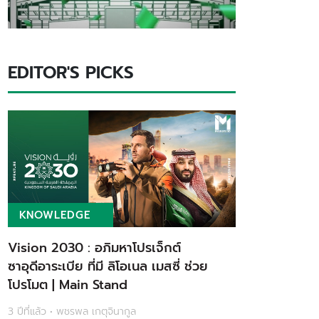
EDITOR'S PICKS
KNOWLEDGE
Vision 2030 : อภิมหาโปรเจ็กต์
ซาอุดีอาระเบีย ที่มี ลิโอเนล เมสซี่ ช่วย
โปรโมต | Main Stand
3 ปีที่แล้ว • พชรพล เกตุจินากูล