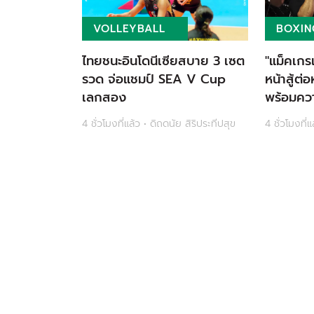
VOLLEYBALL
BOXIN
ไทยชนะอินโดนีเซียสบาย 3 เซต
"แม็คเกร
รวด จ่อแชมป์ SEA V Cup
หน้าสู้ต่อ
เลกสอง
พร้อมความ
4 ชั่วโมงที่แล้ว • ดิถดนัย สิริประทีปสุข
4 ชั่วโมงที่