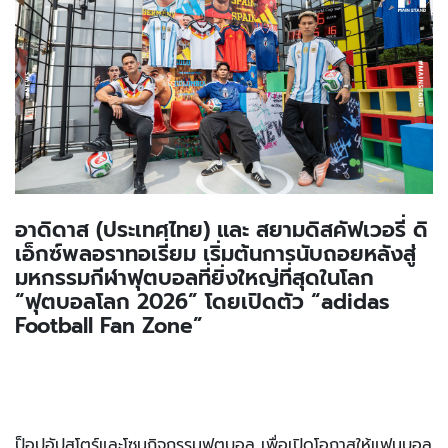
อาดิดาส (ประเทศไทย) และ สยามดิสคัฟเวอรี่ ดิ
เอ็กซ์พลอราทอเรี่ยม เริ่มต้นการนับถอยหลังสู่
มหกรรมกีฬาฟุตบอลที่ยิ่งใหญ่ที่สุดในโลก
“ฟุตบอลโลก 2026” โดยเปิดตัว “adidas
Football Fan Zone”
ป็อปอัปสโตร์และโซนกิจกรรมฟุตบอล เพื่อเปิดโอกาสให้แฟนบอล