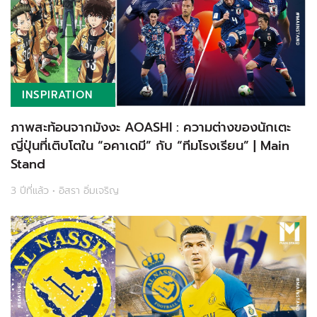
INSPIRATION
ภาพสะท้อนจากมังงะ AOASHI : ความต่างของนักเตะ
ญี่ปุ่นที่เติบโตใน “อคาเดมี” กับ “ทีมโรงเรียน” | Main
Stand
3 ปีที่แล้ว • อิสรา อิ่มเจริญ