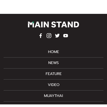
HOME
NEWS
FEATURE
VIDEO
MUAYTHAI
M-STYLE