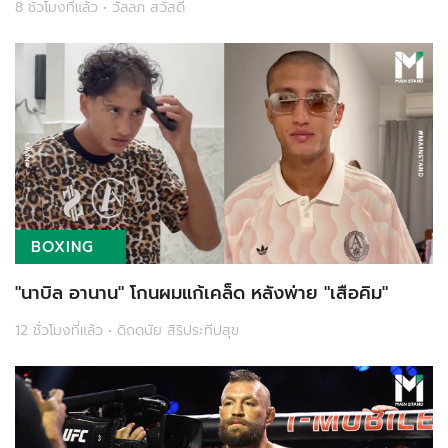
8 ชั่วโมงที่แล้ว • วัลลภ สวัสดี
BOXING
"นาบิล อานาน" โกนผมแก้เคล็ด หลังพ่าย "เสือคิม"
12 ชั่วโมงที่แล้ว • ดิถดนัย สิริประทีปสุข