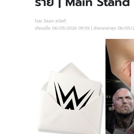
ร้าย | Main Stand
โดย วัลลภ สวัสดี
เขียนเมื่อ 06/05/2026 09:59 | อัพเดทล่าสุด 06/05