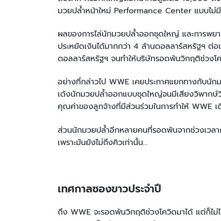
มวยปล้ำหน้าใหม่ Performance Center แบบไม่มี
ผลของการไล่นักมวยปล้ำออกชุดใหญ่ และการพยา
ประหยัดเงินได้มากกว่า 4 ล้านดอลลาร์สหรัฐฯ ต่อเ
ดอลลาร์สหรัฐฯ จนทำให้บริษัทรอดพ้นวิกฤติช่วงโค
อย่างที่กล่าวไป WWE เคยประกาศแยกทางกับนักมวยปล้
เด้งนักมวยปล้ำออกแบบชุดใหญ่จนมีเสียงวิพากษ์ว
คุณค่าของลูกจ้างที่มีส่วนร่วมในการทำให้ WWE 
ส่วนนักมวยปล้ำอีกหลายคนที่รอดพ้นจากช่วงเวลากา
เพราะมันยังไม่ถึงคิวเท่านั้น...
เทศกาลซองขาวประจำปี
ถึง WWE จะรอดพ้นวิกฤติช่วงโควิดมาได้ แต่ก็