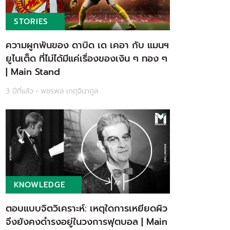
STORIES
ความผูกพันของ ดาบิด เด เคอา กับ แมนฯ
ยูไนเต็ด ที่ไม่ได้มีแค่เรื่องของเงิน ๆ ทอง ๆ
| Main Stand
3 ปีที่แล้ว • พชรพล เกตุจินากูล
KNOWLEDGE
ตอบแบบจิตวิเคราะห์: เหตุใดการเหยียดผิว
จึงยังคงดำรงอยู่ในวงการฟุตบอล | Main