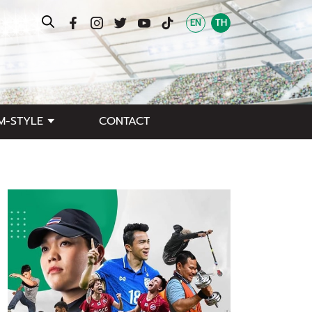
EN
TH
M-STYLE
CONTACT