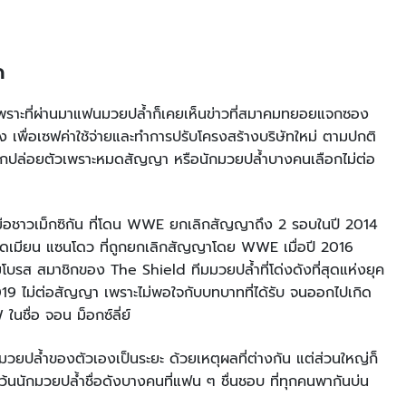
ด
เพราะที่ผ่านมาแฟนมวยปล้ำก็เคยเห็นข่าวที่สมาคมทยอยแจกซอง
เพื่อเซฟค่าใช้จ่ายและทำการปรับโครงสร้างบริษัทใหม่ ตามปกติ
ถูกปล่อยตัวเพราะหมดสัญญา หรือนักมวยปล้ำบางคนเลือกไม่ต่อ
ีมือชาวเม็กซิกัน ที่โดน WWE ยกเลิกสัญญาถึง 2 รอบในปี 2014
แดเมียน แซนโดว ที่ถูกยกเลิกสัญญาโดย WWE เมื่อปี 2016
มโบรส สมาชิกของ The Shield ทีมมวยปล้ำที่โด่งดังที่สุดแห่งยุค
19 ไม่ต่อสัญญา เพราะไม่พอใจกับบทบาทที่ได้รับ จนออกไปเกิด
 ในชื่อ จอน ม็อกซ์ลี่ย์
ยปล้ำของตัวเองเป็นระยะ ด้วยเหตุผลที่ต่างกัน แต่ส่วนใหญ่ก็
้นนักมวยปล้ำชื่อดังบางคนที่แฟน ๆ ชื่นชอบ ที่ทุกคนพากันบ่น