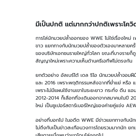
มีเป็นปกติ แต่มากกว่าปกติเพราะโควิ
การไล่นักมวยปล้ำออกของ WWE ไม่ใช่เรื่องใหม่ 
ขาว แยกทางกับนักมวยปล้ำของตัวเองมาหลายครั้ง 
ของบริษัทเอกชนรายใหญ่ทั่วโลก ขณะที่บางรายก็
สัญญาใหม่เพราะความเห็นด้านครีเอทีฟไม่ตรงกัน
ยกตัวอย่าง อัลเบร์โต้ เดล ริโอ นักมวยปล้ำจอมฝ
และ 2016 เพราะพฤติกรรมหลังฉากที่ย่ำแย่ หรือ 
เพราะไม่มีแผนใช้งานเขาในระยะยาว กระทั่ง ดีน แอ
2012-2014 ก็เลือกที่จะเดินออกจากสมาคมในปี 20
ใหม่ เป็นซูเปอร์สตาร์เบอร์ใหญ่ของค่ายคู่แข่ง AEW
อย่างที่บอกไป ในอดีต WWE มีข่าวแยกทางกับนักมว
ไม่ถึงกับเป็นข่าวสะเทือนวงการโดยรวมมากนัก ยกเว
เสียดายเมื่อพบว่าเขาโดนไล่ออกไป