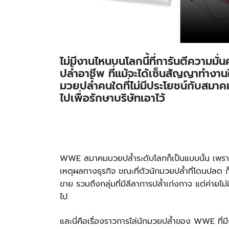
ไม่มีงานไหนบนโลกนี้ที่การันตีความมั
ปล้ำอาชีพ ที่แม้จะได้เซ็นสัญญาทำงานใ
มวยปล้ำคนใดที่ไม่มีประโยชน์กับสมาค
ไปเพื่อรักษาบริษัทเอาไว้
WWE สมาคมมวยปล้ำระดับโลกก็เป็นแบบนั้น เพร
เหตุผลทางธุรกิจ ขณะที่ตัวนักมวยปล้ำที่โดนปลด ก็มีท
ขาย รวมถึงกลุ่มที่มีลีลาการปล้ำเก่งกาจ แต่ค่ายไ
ไป
และนี่คือเรื่องราวการไล่นักมวยปล้ำของ WWE ที่ม