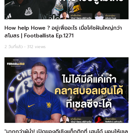
How help Howe ? อยู่เพื่ออะไร เมื่อโค้ชฝันใหญ่กว่า
สโมสร | Footballista Ep.1271
2 วันที่แล้ว • 312 views
"มากกว่าผู้นำ! เปิดของดีเชิงแท็กติกที่ เฮนโด้ มอบให้เชล