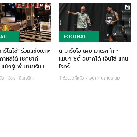
ALL
FOOTBALL
าร์โดโซ่" ร่วมแข่งเดาะ
ดิ มาร์ซิโอ เผย มาเรสก้า -
กาหลีใต้ เชกีชากี
แมนฯ ซิตี้ อยากได้ เอ็นโซ่ แทน
ข้งรุ่นพี่ บาเยิร์น มิ
โรดรี้
ล้ว • อิสรา อิ่มเจริญ
4 ชั่วโมงที่แล้ว • เจษฎา บุญประสม