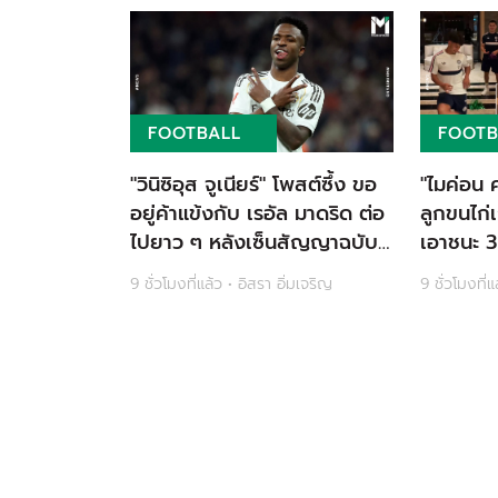
FOOTBALL
FOOTB
"วินิซิอุส จูเนียร์" โพสต์ซึ้ง ขอ
"ไมค่อน ค
อยู่ค้าแข้งกับ เรอัล มาดริด ต่อ
ลูกขนไก่เ
ไปยาว ๆ หลังเซ็นสัญญาฉบับ
เอาชนะ 3 แ
ใหม่ อยู่กับทีมไปอีก 6 ปี
วนิค
9 ชั่วโมงที่แล้ว • อิสรา อิ่มเจริญ
9 ชั่วโมงที่แ