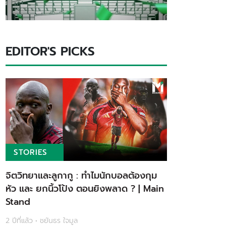
EDITOR'S PICKS
STORIES
จิตวิทยาและลูกากู : ทำไมนักบอลต้องกุม
หัว และ ยกนิ้วโป้ง ตอนยิงพลาด ? | Main
Stand
2 ปีที่แล้ว • ชยันธร ใจมูล