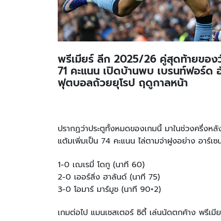
พรีเมียร์ ลีก 2025/26 คู่สุดท้ายของ
71 คะแนน เปิดบ้านพบ เบรนท์ฟอร์ด อั
ฟุตบอลถ้วยยุโรป ฤดูกาลหน้า
ปรากฏว่าประตูทั้งหมดของเกมนี้ มาในช่วงครึ่งหลัง เ
แต้มเพิ่มเป็น 74 คะแนน ไล่ตามจ่าฝูงอย่าง อาร์เซ
1-0 เฌเรมี่ โดกู (นาที 60)
2-0 เออร์ลิ่ง ฮาลันด์ (นาที 75)
3-0 โอมาร์ มาร์มูช (นาที 90+2)
เกมต่อไป แมนเชสเตอร์ ซิตี้ เล่นนัดตกค้าง พรีเมี