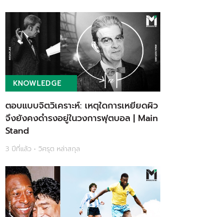
KNOWLEDGE
ตอบแบบจิตวิเคราะห์: เหตุใดการเหยียดผิว
จึงยังคงดำรงอยู่ในวงการฟุตบอล | Main
Stand
3 ปีที่แล้ว • วิศรุต หล่าสกุล