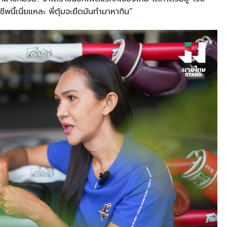
ีพนี้เนี่ยแหละ พี่ตุ้มจะยึดมันทำมาหากิน”