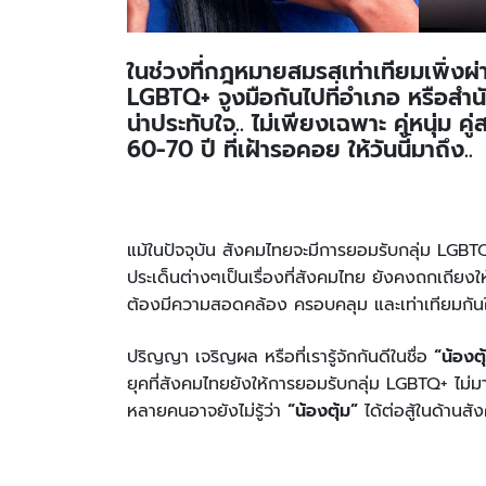
ในช่วงที่กฎหมายสมรสเท่าเทียมเพิ่งผ
LGBTQ+ จูงมือกันไปที่อำเภอ หรือสำน
น่าประทับใจ.. ไม่เพียงเฉพาะ คู่หนุ่ม 
60-70 ปี ที่เฝ้ารอคอย ให้วันนี้มาถึง..
แม้ในปัจจุบัน สังคมไทยจะมีการยอมรับกลุ่ม LGB
ประเด็นต่างๆเป็นเรื่องที่สังคมไทย ยังคงถกเถียงใ
ต้องมีความสอดคล้อง ครอบคลุม และเท่าเทียมกันใ
ปริญญา เจริญผล หรือที่เรารู้จักกันดีในชื่อ
“น้องตุ
ยุคที่สังคมไทยยังให้การยอมรับกลุ่ม LGBTQ+ ไม่ม
หลายคนอาจยังไม่รู้ว่า
“น้องตุ้ม”
ได้ต่อสู้ในด้านส