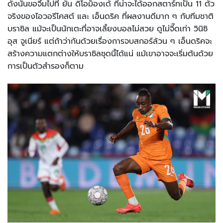
ดังนั้นขอจิ้มไปที่ ยัน ดิโอม็องเด้ ที่น่าจะได้ออกสตาร์ทเป็น 11 ตัว
จริงของไอวอรีโคสต์ และ เอ็นดริค ที่ผลงานดีมาก ๆ กับทีมชาติ
บราซิล แม้จะเป็นนักเตะที่อาจเลี้ยงบอลไม่สวย ดูไม่จี๊ดเท่า วินิซิ
อุส จูเนียร์ แต่ถ้าว่ากันด้วยเรื่องการจบสกอร์ล้วน ๆ เอ็นดริคจะ
สร้างความแตกต่างให้บราซิลชุดนี้ได้แน่ แม้เขาอาจจะเริ่มต้นด้วย
การเป็นตัวสำรองก็ตาม