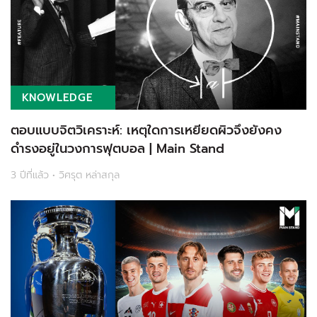
KNOWLEDGE
ตอบแบบจิตวิเคราะห์: เหตุใดการเหยียดผิวจึงยังคง
ดำรงอยู่ในวงการฟุตบอล | Main Stand
3 ปีที่แล้ว • วิศรุต หล่าสกุล