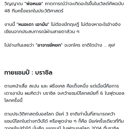
วิญญาณ
"พ่อหมอ"
คาดการณ์ว่าจะเกิดอะไรขึ้นในเวิลด์คัพฉบับ
48 ทีมครั้งแรกในประวัติศาสตร์
งานนี้
"หมอเดา เอามัน"
ไม่ต้องมีทฤษฎี ไม่ต้องหาอะไรอ้างอิง
เขียนจากประสบการณ์ผ่านสายตาล้วน ๆ
ไปอ่านกันเลยว่า
"อาจารย์หยก"
จะจกใคร ชาติใดบ้าง ... ลุย!
ทายแชมป์ : บราซิล
ตามหน้าเสื่อ สเปน และ ฝรั่งเศส คือเต็งหนึ่ง แต่เมื่อนี่คือการ
เดาเอามัน ผมคิดว่า บราซิล จะคว้าแชมป์โลกสมัยที่ 6 ในฟุตบอล
โลกครั้งนี้
ตามประวัติศาสตร์บอลโลก มีแค่ 3 ชาติเท่านั้นที่สามารถคว้า
แชมป์โลกในต่างทวีปได้ หรือพูดง่าย ๆ ก็คือ มีแค่ครั้งเดียวที่ทีม
จากยุโรปทำได้ นั่นคือ เยอรมนี ในฟุตบอลโลก 2014 ที่บราซิล