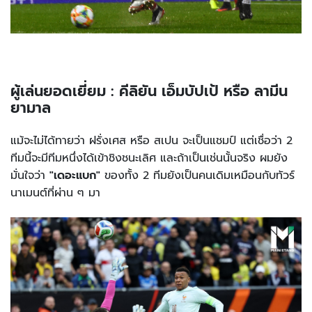
ผู้เล่นยอดเยี่ยม : คีลิยัน เอ็มบัปเป้ หรือ ลามีน
ยามาล
แม้จะไม่ได้ทายว่า ฝรั่งเศส หรือ สเปน จะเป็นแชมป์ แต่เชื่อว่า 2
ทีมนี้จะมีทีมหนึ่งได้เข้าชิงชนะเลิศ และถ้าเป็นเช่นนั้นจริง ผมยัง
มั่นใจว่า
"เดอะแบก"
ของทั้ง 2 ทีมยังเป็นคนเดิมเหมือนกับทัวร์
นาเมนต์ที่ผ่าน ๆ มา