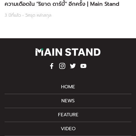
ความเดือดใน "ริยาด ดาร์บี้" อีกครั้ง | Main Stand
3 ปีที่แล้ว • วิศรุต หล่าสกุล
HOME
NEWS
FEATURE
VIDEO