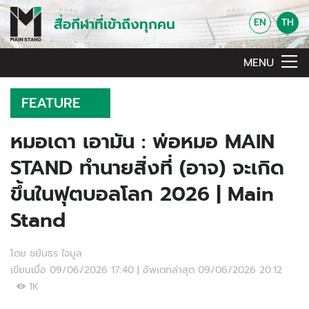
สื่อกีฬาที่เข้าถึงทุกคน
EN
TH
MENU
FEATURE
หมอเดา เอามัน : พ่อหมอ MAIN
STAND ทำนายสิ่งที่ (อาจ) จะเกิด
ขึ้นในฟุตบอลโลก 2026 | Main
Stand
โดย ชยันธร ใจมูล
เขียนเมื่อ 09/06/2026 17:40 | อัพเดทล่าสุด 09/06/2026 20:12
1K