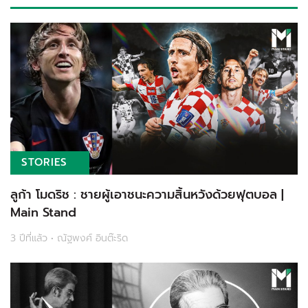
STORIES
ลูก้า โมดริช : ชายผู้เอาชนะความสิ้นหวังด้วยฟุตบอล |
Main Stand
3 ปีที่แล้ว • ณัฐพงศ์ อินต๊ะริด