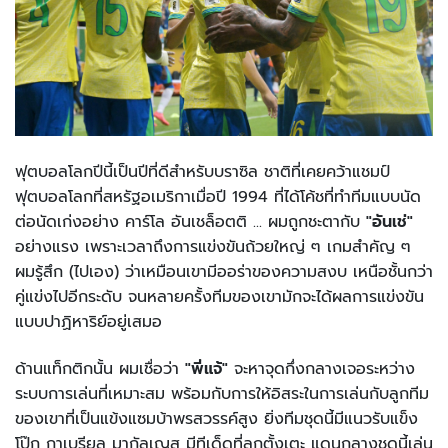
ฟุตบอลโลกปีนี้เป็นปีที่ดีสำหรับบราซิล ชาติที่เคยคว้าแชมป์
ฟุตบอลโลกที่สหรัฐอเมริกาเมื่อปี 1994 ที่ได้โค้ชที่ทำทีมแบบนัด
ต่อนัดเก่งอย่าง คาร์โล อันเชล็อตติ ... ผมถูกชะตากับ
"อันเช่"
อย่างแรง เพราะเวลาถึงการแข่งขันถ้วยใหญ่ ๆ เกมสำคัญ ๆ
ผมรู้สึก (ไปเอง) ว่าเหมือนเขามีออร่าของความสงบ เหนือชั้นกว่า
คู่แข่งไปอีกระดับ จนหลายครั้งทีมของเขามักจะได้ผลการแข่งขัน
แบบปาฏิหาริย์อยู่เสมอ
ด้านแท็กติกนั้น ผมเชื่อว่า
"พี่แจ้"
จะหาจุดกึ่งกลางเจอระหว่าง
ระบบการเล่นที่เหมาะสม พร้อมกับการให้อิสระในการเล่นกับลูกทีม
ของเขาที่เป็นแข้งแซมบ้าพรสวรรค์สูง ยิ่งทีมชุดนี้มีแนวรับแข็ง
โป๊ก กาเบรียล มากัลเญส มีทีเด็ดที่ลูกตั้งเตะ แดนกลางชุดนี้เล่น