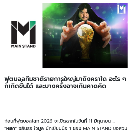
ฟุตบอลทีมชาติรายการใหญ่มาถึงคราใด อะไร ๆ
ก็เกิดขึ้นได้ และบางครั้งอาจเกินคาดคิด
ก่อนที่ฟุตบอลโลก 2026 จะเปิดฉากในวันที่ 11 มิถุนายน ...
"หยก"
ชยันธร ใจมูล นักเขียนมือ 1 ของ MAIN STAND ขอสวม