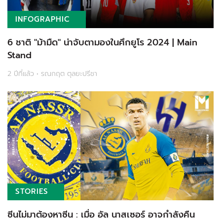
INFOGRAPHIC
6 ชาติ "ม้ามืด" น่าจับตามองในศึกยูโร 2024 | Main
Stand
2 ปีที่แล้ว • รณกฤต ตุลยะปรีชา
STORIES
ซีนไม่มาต้องหาซีน : เมื่อ อัล นาสเซอร์ อาจกำลังคืน