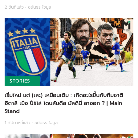
2 วันที่แล้ว • ชยันธร ใจมูล
STORIES
เริ่มใหม่ แต่ (เละ) เหมือนเดิม : เกิดอะไรขึ้นกับทีมชาติ
อิตาลี เมื่อ ปีร์โล่ โดนล้มดีล มัลดินี่ ลาออก ? | Main
Stand
1 สัปดาห์ที่แล้ว • ชยันธร ใจมูล