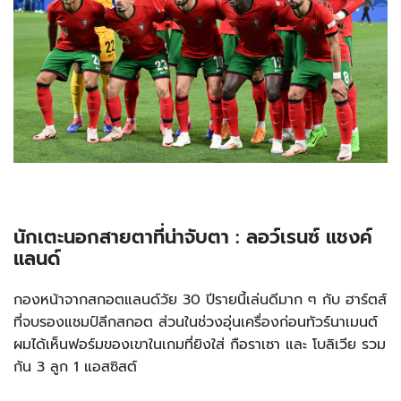
นักเตะนอกสายตาที่น่าจับตา : ลอว์เรนซ์ แชงค์
แลนด์
กองหน้าจากสกอตแลนด์วัย 30 ปีรายนี้เล่นดีมาก ๆ กับ ฮาร์ตส์
ที่จบรองแชมป์ลีกสกอต ส่วนในช่วงอุ่นเครื่องก่อนทัวร์นาเมนต์
ผมได้เห็นฟอร์มของเขาในเกมที่ยิงใส่ กือราเซา และ โบลิเวีย รวม
กัน 3 ลูก 1 แอสซิสต์