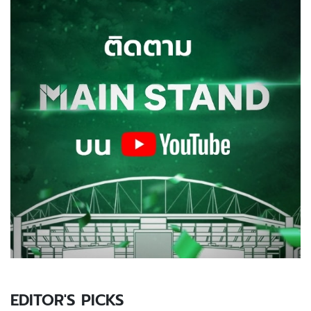
EDITOR'S PICKS