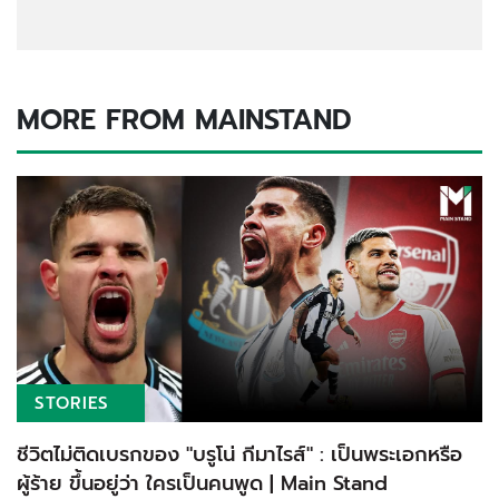
MORE FROM MAINSTAND
STORIES
ชีวิตไม่ติดเบรกของ "บรูโน่ กีมาไรส์" : เป็นพระเอกหรือ
ผู้ร้าย ขึ้นอยู่ว่า ใครเป็นคนพูด | Main Stand